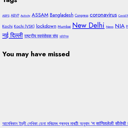
coronavirus
ASSAM
Bangladesh
ABVP
Congress
ABPS
Activity
Covid-1
New Delhi
NIA
lockdown
Kochi
Kochi (VSK)
Mumbai
P
News
नई दिल्ली
राष्ट्रीय स्वयंसेवक संघ
অলিম্পিক
You may have missed
আমেৰিকান ইহুদী লেখিকা ডেনা মৰিয়মৰ গ্ৰন্থৰ মাৰাঠী অনুবাদ ‘न सांगितलेली सीतेची