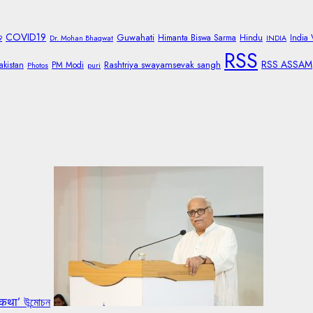
COVID19
Guwahati
Himanta Biswa Sarma
Hindu
India
9
Dr. Mohan Bhagwat
INDIA
RSS
RSS ASSAM
Rashtriya swayamsevak sangh
akistan
PM Modi
Photos
puri
 कथा’ উন্মোচন