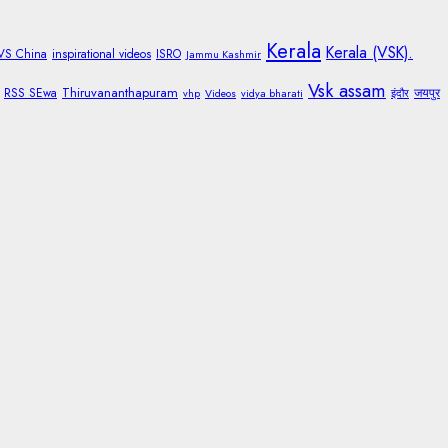
Kerala
Kerala (VSK).
 VS China
inspirational videos
ISRO
Jammu Kashmir
Vsk assam
Thiruvananthapuram
RSS SEwa
जयपुर
vhp
Videos
vidya bharati
इंदौर