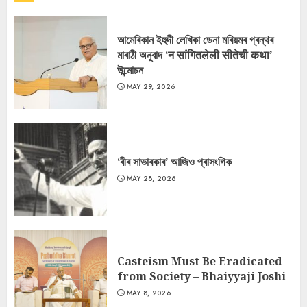
আমেৰিকান ইহুদী লেখিকা ডেনা মৰিয়মৰ গ্ৰন্থৰ
মাৰাঠী অনুবাদ ‘न सांगितलेली सीतेची कथा’
উন্মোচন
MAY 29, 2026
‘বীৰ সাভাৰকাৰ’ আজিও প্ৰাসংগিক
MAY 28, 2026
Casteism Must Be Eradicated
from Society – Bhaiyyaji Joshi
MAY 8, 2026