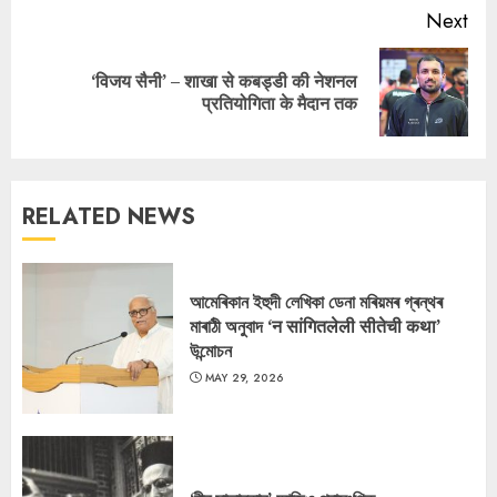
Next
‘विजय सैनी’ – शाखा से कबड्डी की नेशनल
Next
प्रतियोगिता के मैदान तक
post:
RELATED NEWS
আমেৰিকান ইহুদী লেখিকা ডেনা মৰিয়মৰ গ্ৰন্থৰ
মাৰাঠী অনুবাদ ‘न सांगितलेली सीतेची कथा’
উন্মোচন
MAY 29, 2026