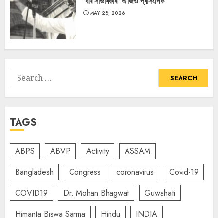
‘বীৰ সাভাৰকাৰ’ আজিও প্ৰাসংগিক
MAY 28, 2026
Search
for:
TAGS
ABPS
ABVP
Activity
ASSAM
Bangladesh
Congress
coronavirus
Covid-19
COVID19
Dr. Mohan Bhagwat
Guwahati
Himanta Biswa Sarma
Hindu
INDIA