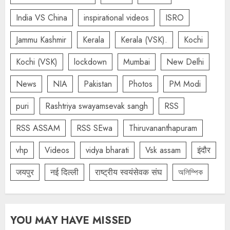
India VS China
inspirational videos
ISRO
Jammu Kashmir
Kerala
Kerala (VSK).
Kochi
Kochi (VSK)
lockdown
Mumbai
New Delhi
News
NIA
Pakistan
Photos
PM Modi
puri
Rashtriya swayamsevak sangh
RSS
RSS ASSAM
RSS SEwa
Thiruvananthapuram
vhp
Videos
vidya bharati
Vsk assam
इंदौर
जयपुर
नई दिल्ली
राष्ट्रीय स्वयंसेवक संघ
অলিম্পিক
YOU MAY HAVE MISSED