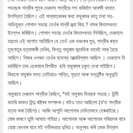
গডছেক গান্ধীৰ পুত্ৰ দেৱদাস গান্ধীয়ে লগ কৰিবলৈ আৰক্ষী থানাত
উপস্থিত হৈছিল। এই সাখ্যাত্কাৰৰ কথা নাথুৰামৰ ভাতৃ তথা সহ-
অভিযুক্ত গোপাল গডছে তেওঁৰ গান্ধী হ্ত্যা কিয় ? নামৰ কিতাপখনত
উল্লেখ কৰিছিল। গোপাল গডছে তেওঁৰ কিতাপখনত লিখিছিল, দেৱদাসে
হয়তো এই আশাত আহিছিল যে তেওঁ এক ভয়ংকৰ মুখ, গান্ধীৰ ৰক্ত
তৃষ্ণাতুৰ হত্যাকাৰী দেখিব, কিন্তু নাথুৰাম স্ব্ভাভিক ভাবেই নম্ৰ হৈয়ে
আছিল। নিজৰ ওপৰত তেওঁৰ যথেস্থ আত্মবিশ্বাস আছিল । দেৱদাসে যি
ভাবিছিল তাৰ একেবাৰে বিপৰীত ছবি নাথুৰামৰ চকুত দেখা পাইছিল।
কিয়নো নাথুৰাম মনত তেতিয়াও শান্তি, মৃদুতা আৰু সন্তুষ্টিৰ অনুভূতি
আছিল।
নাথুৰামে দেৱদাস গান্ধীক কৈছিল, “মই নাথুৰাম বিনায়ক গডছে। হিন্দী
বাতৰি কাকত হিন্দু ৰাষ্ট্ৰৰ সম্পাদক। মইও তাত আছিলো (য’ত গান্ধীক
হত্যা কৰা হৈছিল)। আজি আপুনি আপোনাৰ দেউতাকহে হেৰুৱাইছে।
মোৰ কাৰণে তুমি আঘাত পাইছা। আপোনাৰ আৰু আপোনাৰ পৰিয়ালৰ বাবে
হোৱা বেদনাৰ বাবে মই গভীৰভাৱে দুখিত। অনুগ্ৰহ কৰি মোক বিশ্বাস