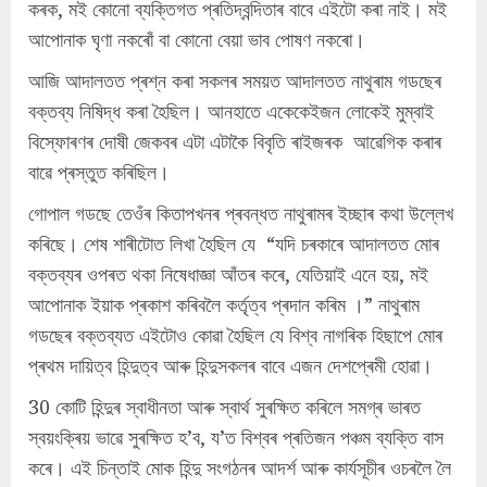
কৰক, মই কোনো ব্যক্তিগত প্ৰতিদ্বন্দিতাৰ বাবে এইটো কৰা নাই। মই
আপোনাক ঘৃণা নকৰোঁ বা কোনো বেয়া ভাব পোষণ নকৰো।
আজি আদালতত প্ৰশ্ন কৰা সকলৰ সময়ত আদালতত নাথুৰাম গডছেৰ
বক্তব্য নিষিদ্ধ কৰা হৈছিল। আনহাতে একেকেইজন লোকেই মুম্বাই
বিস্ফোৰণৰ দোষী জেকবৰ এটা এটাকৈ বিবৃতি ৰাইজৰক আৱেগিক কৰাৰ
বাৱে প্ৰস্তুত কৰিছিল।
গোপাল গডছে তেওঁৰ কিতাপখনৰ প্ৰবন্ধত নাথুৰামৰ ইচ্ছাৰ কথা উল্লেখ
কৰিছে। শেষ শাৰীটোত লিখা হৈছিল যে “যদি চৰকাৰে আদালতত মোৰ
বক্তব্যৰ ওপৰত থকা নিষেধাজ্ঞা আঁতৰ কৰে, যেতিয়াই এনে হয়, মই
আপোনাক ইয়াক প্ৰকাশ কৰিবলৈ কৰ্তৃত্ব প্ৰদান কৰিম ।” নাথুৰাম
গডছেৰ বক্তব্যত এইটোও কোৱা হৈছিল যে বিশ্ব নাগৰিক হিছাপে মোৰ
প্ৰথম দায়িত্ব হিন্দুত্ব আৰু হিন্দুসকলৰ বাবে এজন দেশপ্ৰেমী হোৱা।
30 কোটি হিন্দুৰ স্বাধীনতা আৰু স্বাৰ্থ সুৰক্ষিত কৰিলে সমগ্ৰ ভাৰত
স্বয়ংক্ৰিয় ভাৱে সুৰক্ষিত হ’ব, য’ত বিশ্বৰ প্ৰতিজন পঞ্চম ব্যক্তি বাস
কৰে। এই চিন্তাই মোক হিন্দু সংগঠনৰ আদৰ্শ আৰু কাৰ্যসূচীৰ ওচৰলৈ লৈ