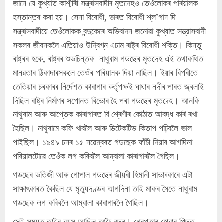
জানে যে কুখ্যাত কাশ্মীৰী সন্ত্ৰাসবাদীৰ মৃতদেহও তেওঁলোকৰ পৰিয়ালক
হস্তান্তৰ কৰা হয়। সেনা বিৰোধী, ভাৰত বিৰোধী শ্ল’গান দি
সন্ত্ৰাসবাদীয়ে তেওঁলোকক বন্দুকেৰে অভিবাদন জনোৱা কুখ্যাত সন্ত্রাসবাদী
সকলৰ জীবনকলৈ এতিয়াও উদ্বিগ্ন এচাম ৰাষ্ট্ৰ বিৰোধী শক্তি। কিন্তু
ৰাষ্ট্ৰৰ হকে, ৰাষ্ট্ৰৰ শুভচিন্তক নাথুৰাম গডছেৰ মৃতদেহ এই তথাকথিত
মানৱতাৰ ঠিকাদাৰসকলে তেওঁৰ পৰিয়ালক দিয়া নাছিল। ইয়াৰ বিপৰীতে
তেতিয়াৰ চৰকাৰৰ নিৰ্দেশত কাৰাগাৰ কৰ্তৃপক্ষই ঘাঘাৰ নদীৰ পাৰত জ্বলাই
দিছিল ৰাষ্ট্ৰ নিৰ্মাণৰ সপোনত বিভোৰ হৈ পৰা গডছেৰ মৃতদেহ। আনকি
নাথুৰাম আৰু আপ্তেক কাৰাগাৰত বি শ্ৰেণীৰ কোঠাত আবদ্ধ কৰি ৰখা
হৈছিল। নাথুৰামে কফি খাবলৈ আৰু ডিটেকটিভ কিতাপ পঢ়িবলৈ ভাল
পাইছিল। ১৯৪৯ চনৰ ১৫ নৱেম্বৰত গডছেক ফাঁচী দিয়াৰ আগদিনা
পৰিয়ালটোৱে তেওঁক লগ কৰিবলৈ আম্বালা কাৰাগাৰলৈ গৈছিল।
গডছেৰ ভতিজী আৰু গোপাল গডছেৰ জীয়ৰী হিমানী সাভাৰকাৰে এটা
সাক্ষাৎকাৰত কৈছিল যে মৃত্যুদণ্ডৰ আগদিনা তাই মাকৰ সৈতে নাথুৰাম
গডছেক লগ কৰিবলৈ আম্বালা কাৰাগাৰলৈ গৈছিল।
সেই সময়ত তাইৰ বয়স আছিল আঢ়ৈ বছৰ। গ্ৰেপ্তাৰ হোৱাৰ পিছত