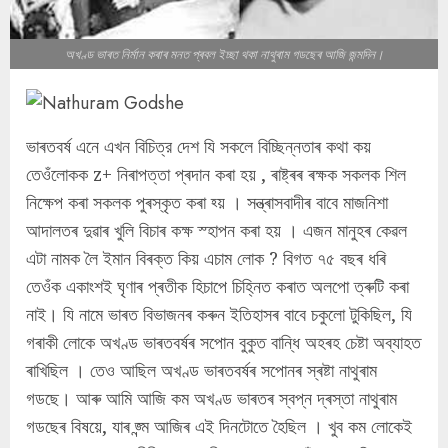
অখণ্ড ভাৰত নিৰ্মান কৰাৰ মনত প্ৰবল ইচ্ছা থকা নাথুৰাম গডছেৰ আজি জন্মদিন।
ভাৰতবৰ্ষ এনে এখন বিচিত্র দেশ যি সকলে বিচ্ছিন্নতাৰ কথা কয়
তেওঁলোকক z+ নিৰাপত্তা প্ৰদান কৰা হয় , ৰাষ্ট্ৰৰ ৰক্ষক সকলক শিল
নিক্ষেপ কৰা সকলক পুৰস্কৃত কৰা হ্য় । সন্ত্ৰাসবাদীৰ বাবে মাজনিশা
আদালতৰ দুৱাৰ খুলি বিচাৰ কক্ষ স্হাপন কৰা হয় । এজন মানুহৰ কেৱল
এটা নামক লৈ ইমান বিৰক্ত কিয় এচাম লোক ? বিগত ৭৫ বছৰ ধৰি
তেওঁক একাংশই ঘৃণাৰ প্ৰতীক হিচাপে চিহ্নিত কৰাত অলপো ত্ৰুটি কৰা
নাই। যি নামে ভাৰত বিভাজনৰ কৰুন ইতিহাসৰ বাবে চকুলো টুকিছিল, যি
গৰাকী লোকে অখণ্ড ভাৰতবৰ্ষৰ সপোন বুকুত বান্ধি অহৰহ চেষ্টা অব্যাহত
ৰাখিছিল । তেও আছিল অখণ্ড ভাৰতবৰ্ষৰ সপোনৰ স্ৰষ্টা নাথুৰাম
গডছে। আৰু আমি আজি কম অখণ্ড ভাৰতৰ স্বপ্ন দ্ৰস্তা নাথুৰাম
গডছেৰ বিষয়ে, যাৰ জ্ন্ম আজিৰ এই দিনটোতে হৈছিল । খুব কম লোকেই