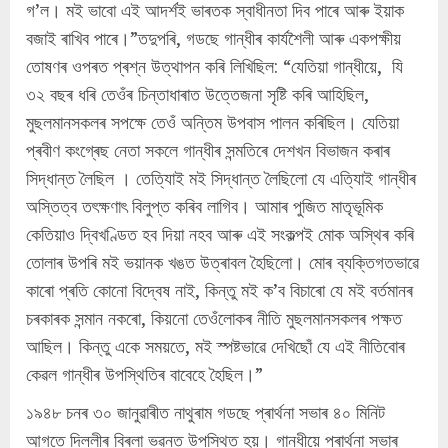
গ’ল। মই ভাবো এই আদৰ্শই ভাৰতক স্বাধীনতা দিব পাৰে আৰু ইয়াক
বজাই ৰাখিব পাৰে।”তদুপৰি, গডছে গান্ধীৰ কাৰ্যশৈলী আৰু একপক্ষীয়
তোষণৰ ওপৰত প্ৰশ্ন উত্থাপন কৰি লিখিছিল: “যেতিয়া গান্ধীয়ে, যি
৩২ বছৰ ধৰি তেওঁৰ চিন্তাধাৰাত উত্তেজনা সৃষ্টি কৰি আহিছিল,
মুছলমানসকলৰ সপক্ষে তেওঁ অন্তিম উপবাস পালন কৰিছিল। যেতিয়া
প্ৰবীণ কংগ্ৰেছ নেতা সকলে গান্ধীৰ সন্মতিৰে দেশখন বিভাজন কৰাৰ
সিদ্ধান্ত লৈছিল । তেতি্যাই মই সিদ্ধান্ত লৈছিলো যে এতি্যাই গান্ধীৰ
অস্তিত্ব তৎক্ষণাৎ বিলুপ্ত কৰিব লাগিব। আমাৰ পুজিত মাতৃভূমিক
কেতিয়াও দ্বিখণ্ডিত হব দিয়া নহব আৰু এই সংকল্পই মোক অস্থিৰ কৰি
তোলাৰ উপৰি মই ভয়ানক খঙত উত্ৰাবল হৈছিলো। মোৰ ব্যক্তিগতভাৱে
কাৰো প্ৰতি কোনো বিদ্বেষ নাই, কিন্তু মই ক’ব বিচাৰো যে মই বৰ্তমানৰ
চৰকাৰক সন্মান নকৰো, কিয়নো তেওঁলোকৰ নীতি মুছলমানসকলৰ পক্ষত
আছিল। কিন্তু একে সময়তে, মই স্পষ্টভাৱে দেখিছোঁ যে এই নীতিবোৰ
কেৱল গান্ধীৰ উপস্থিতিৰ বাবেহে হৈছিল।”
১৯৪৮ চনৰ ৩০ জানুৱাৰীত নাথুৰাম গডছে প্ৰাৰ্থনা সভাৰ ৪০ মিনিট
আগতে দিল্লীৰ বিৰলা ভৱনত উপস্থিত হয়। গান্ধীয়ে প্ৰাৰ্থনা সভাৰ