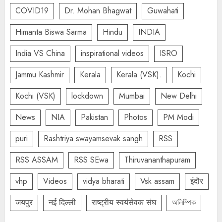
COVID19
Dr. Mohan Bhagwat
Guwahati
Himanta Biswa Sarma
Hindu
INDIA
India VS China
inspirational videos
ISRO
Jammu Kashmir
Kerala
Kerala (VSK).
Kochi
Kochi (VSK)
lockdown
Mumbai
New Delhi
News
NIA
Pakistan
Photos
PM Modi
puri
Rashtriya swayamsevak sangh
RSS
RSS ASSAM
RSS SEwa
Thiruvananthapuram
vhp
Videos
vidya bharati
Vsk assam
इंदौर
जयपुर
नई दिल्ली
राष्ट्रीय स्वयंसेवक संघ
অলিম্পিক