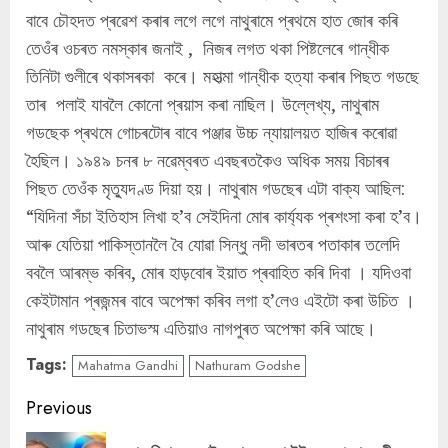
বাবে চৌহদত প্ৰৱেশ কৰাৰ লগে লগে নাথুৰামে প্ৰথমে হাত জোৰ কৰি
তেওঁৰ ওচৰত নমস্কাৰ জনাই , নিজৰ লগত থকা পিষ্টলেৰে গান্ধীক
তিনিটা গুলীৰে থকাসৰকা কৰে। মহাত্মা গান্ধীক হত্যা কৰাৰ পিছত গডছে
তাৰ পলাই যাবলৈ কোনো প্ৰয়াস কৰা নাছিল। উল্লেখ্য, নাথুৰাম
গডছেক প্ৰথমে গোচৰটোৰ বাবে পঞ্জাৱ উচ্চ ন্যায়ালয়ত হাজিৰ কৰোৱা
হৈছিল। ১৯৪৯ চনৰ ৮ নৱেম্বৰত এবছৰতকৈও অধিক সময় বিচাৰৰ
পিছত তেওঁক মৃত্যুদণ্ড দিয়া হয়। নাথুৰাম গডছেৰ এটা বাক্য আছিল:
“যিদিনা সঁচা ইতিহাস লিখা হ’ব সেইদিনা মোৰ কাৰ্য্যক প্ৰশংসা কৰা হ’ব।
আৰু যেতিয়া পাকিস্তানলৈ বৈ যোৱা সিন্ধু নদী ভাৰতৰ পতাকাৰ তলেদি
ববলৈ আৰম্ভ কৰিব, মোৰ হাড়বোৰ ইয়াত প্ৰবাহিত কৰি দিবা । যদিওবা
কেইটামান প্ৰজন্মৰ বাবে অপেক্ষা কৰিব লগা হ’লেও এইটো কৰা উচিত ।
নাথুৰাম গডছেৰ চিতাভস্ম এতিয়াও নাগপুৰত অপেক্ষা কৰি আছে।
Tags:
Mahatma Gandhi
Nathuram Godshe
Continue
Previous
Reading