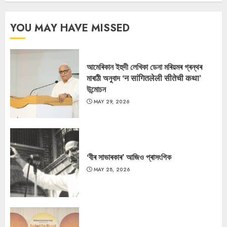
YOU MAY HAVE MISSED
আমেৰিকান ইহুদী লেখিকা ডেনা মৰিয়মৰ গ্ৰন্থৰ
মাৰাঠী অনুবাদ ‘न सांगितलेली सीतेची कथा’
উন্মোচন
MAY 29, 2026
‘বীৰ সাভাৰকাৰ’ আজিও প্ৰাসংগিক
MAY 28, 2026