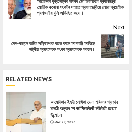
আমেৰিকা যুক্তৰাষ্ট্ৰৰ সাংসদ জো উইলচনে প্ৰধানমন্ত্ৰী
Pre
মোডীক কৰোনা সংকটৰ সময়ত প্ৰধানমন্ত্ৰীয়ে লোৱা প্ৰচেষ্টাক
pos
প্ৰশংসনীয় বুলি অভিহিত কৰে ।
Next
দেশ-ৰাজ্যৰ জটিল সন্ধিক্ষণত হাতে কামে আগবাঢ়ি আহিছে
Next
ৰাষ্ট্ৰীয় স্বয়ংসেৱক সংঘৰ স্বয়ংসেৱক সকলে।
post:
RELATED NEWS
আমেৰিকান ইহুদী লেখিকা ডেনা মৰিয়মৰ গ্ৰন্থৰ
মাৰাঠী অনুবাদ ‘न सांगितलेली सीतेची कथा’
উন্মোচন
MAY 29, 2026