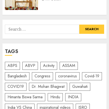
Search
for:
TAGS
ABPS
ABVP
Activity
ASSAM
Bangladesh
Congress
coronavirus
Covid-19
COVID19
Dr. Mohan Bhagwat
Guwahati
Himanta Biswa Sarma
Hindu
INDIA
India VS China
inspirational videos
ISRO