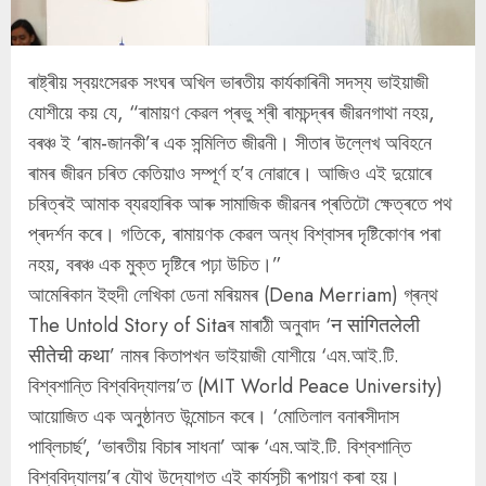
ৰাষ্ট্ৰীয় স্বয়ংসেৱক সংঘৰ অখিল ভাৰতীয় কাৰ্যকাৰিনী সদস্য ভাইয়াজী
যোশীয়ে কয় যে, “ৰামায়ণ কেৱল প্ৰভু শ্ৰী ৰামচন্দ্ৰৰ জীৱনগাথা নহয়,
বৰঞ্চ ই ‘ৰাম-জানকী’ৰ এক সন্মিলিত জীৱনী। সীতাৰ উল্লেখ অবিহনে
ৰামৰ জীৱন চৰিত কেতিয়াও সম্পূৰ্ণ হ’ব নোৱাৰে। আজিও এই দুয়োৰে
চৰিত্ৰই আমাক ব্যৱহাৰিক আৰু সামাজিক জীৱনৰ প্ৰতিটো ক্ষেত্ৰতে পথ
প্ৰদৰ্শন কৰে। গতিকে, ৰামায়ণক কেৱল অন্ধ বিশ্বাসৰ দৃষ্টিকোণৰ পৰা
নহয়, বৰঞ্চ এক মুক্ত দৃষ্টিৰে পঢ়া উচিত।”
আমেৰিকান ইহুদী লেখিকা ডেনা মৰিয়মৰ (Dena Merriam) গ্ৰন্থ
The Untold Story of Sitaৰ মাৰাঠী অনুবাদ ‘न सांगितलेली
सीतेची कथा’ নামৰ কিতাপখন ভাইয়াজী যোশীয়ে ‘এম.আই.টি.
বিশ্বশান্তি বিশ্ববিদ্যালয়’ত (MIT World Peace University)
আয়োজিত এক অনুষ্ঠানত উন্মোচন কৰে। ‘মোতিলাল বনাৰসীদাস
পাব্লিচাৰ্ছ’, ‘ভাৰতীয় বিচাৰ সাধনা’ আৰু ‘এম.আই.টি. বিশ্বশান্তি
বিশ্ববিদ্যালয়’ৰ যৌথ উদ্যোগত এই কাৰ্যসূচী ৰূপায়ণ কৰা হয়।