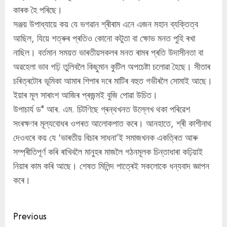
কাৰক হৈ পৰিছে।
সঞ্জয় উপাধ্যায়ে কয় যে ভগৱান শ্ৰীৰাম এনে এজন মহান ব্যক্তিত্ব
আছিল, যিয়ে শত্ৰুৰ প্ৰতিও কোনো কটুতা বা ক্ষোভ মনত পুহি ৰখা
নাছিল। বৰ্তমান সময়ত ভাৰতীয়সকলৰ মনত ৰামৰ প্ৰতি উদাসীনতা বা
অৱহেলা ভাব গঢ়ি তুলিবলৈ কিছুমান কুটিল অপচেষ্টা চলোৱা হৈছে। সীতাৰ
চৰিত্ৰটোৰ ভূমিকা আমাৰ শিপাৰ দৰে মাটিৰ বহুত গভীৰলৈ সোমাই আছে।
ইয়াৰ মূল সাৰাংশ আজিৰ প্ৰজন্মই বুজি পোৱা উচিত।
উপাচাৰ্য ড° আৰ. এম. চিটণিছে গ্ৰন্থখনত উল্লেখ থকা পৰিৱেশ
সংৰক্ষণৰ মূল্যবোধৰ ওপৰত আলোকপাত কৰে। আনহাতে, শ্ৰী কাশীনাথ
দেওধৰে কয় যে ‘ভাৰতীয় বিচাৰ সাধনা’ই সমাজখনক একত্ৰিত আৰু
সম্প্ৰীতিপূৰ্ণ কৰি ৰাখিবলৈ মানুহৰ মাজলৈ গঠনমূলক চিন্তাধাৰা কঢ়িয়াই
নিয়াৰ কাম কৰি আছে। শেষত মিলিন্দ পাত্ৰেই সকলোকে ধন্যবাদ জ্ঞাপন
কৰে।
Continue
Previous