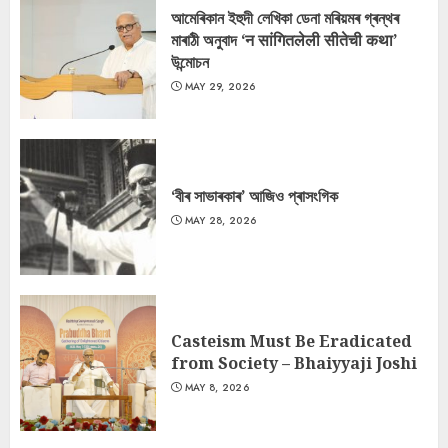
আমেৰিকান ইহুদী লেখিকা ডেনা মৰিয়মৰ গ্ৰন্থৰ
মাৰাঠী অনুবাদ ‘न सांगितलेली सीतेची कथा’
উন্মোচন
MAY 29, 2026
‘বীৰ সাভাৰকাৰ’ আজিও প্ৰাসংগিক
MAY 28, 2026
Casteism Must Be Eradicated
from Society – Bhaiyyaji Joshi
MAY 8, 2026