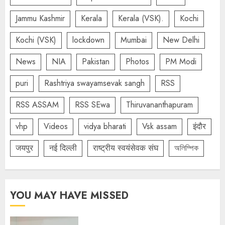
Jammu Kashmir
Kerala
Kerala (VSK).
Kochi
Kochi (VSK)
lockdown
Mumbai
New Delhi
News
NIA
Pakistan
Photos
PM Modi
puri
Rashtriya swayamsevak sangh
RSS
RSS ASSAM
RSS SEwa
Thiruvananthapuram
vhp
Videos
vidya bharati
Vsk assam
इंदौर
जयपुर
नई दिल्ली
राष्ट्रीय स्वयंसेवक संघ
অলিম্পিক
YOU MAY HAVE MISSED