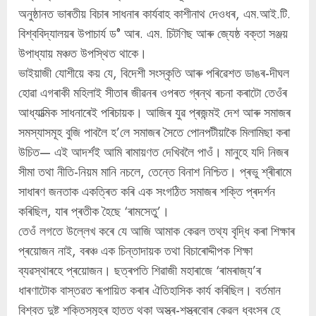
অনুষ্ঠানত ভাৰতীয় বিচাৰ সাধনাৰ কাৰ্যবাহ কাশীনাথ দেওধৰ, এম.আই.টি.
বিশ্ববিদ্যালয়ৰ উপাচাৰ্য ড° আৰ. এম. চিটণিছ আৰু জ্যেষ্ঠ বক্তা সঞ্জয়
উপাধ্যায় মঞ্চত উপস্থিত থাকে।
ভাইয়াজী যোশীয়ে কয় যে, বিদেশী সংস্কৃতি আৰু পৰিৱেশত ডাঙৰ-দীঘল
হোৱা এগৰাকী মহিলাই সীতাৰ জীৱনৰ ওপৰত গ্ৰন্থ ৰচনা কৰাটো তেওঁৰ
আধ্যাত্মিক সাধনাৰেই পৰিচায়ক। আজিৰ যুৱ প্ৰজন্মই দেশ আৰু সমাজৰ
সমস্যাসমূহ বুজি পাবলৈ হ’লে সমাজৰ সৈতে পোনপটীয়াকৈ মিলামিছা কৰা
উচিত— এই আদৰ্শই আমি ৰামায়ণত দেখিবলৈ পাওঁ। মানুহে যদি নিজৰ
সীমা তথা নীতি-নিয়ম মানি নচলে, তেন্তে বিনাশ নিশ্চিত। প্ৰভু শ্ৰীৰামে
সাধাৰণ জনতাক একত্ৰিত কৰি এক সংগঠিত সমাজৰ শক্তি প্ৰদৰ্শন
কৰিছিল, যাৰ প্ৰতীক হৈছে ‘ৰামসেতু’।
তেওঁ লগতে উল্লেখ কৰে যে আজি আমাক কেৱল তথ্য বৃদ্ধি কৰা শিক্ষাৰ
প্ৰয়োজন নাই, বৰঞ্চ এক চিন্তাদায়ক তথা বিচাৰোদ্দীপক শিক্ষা
ব্যৱস্থাৰহে প্ৰয়োজন। ছত্ৰপতি শিৱাজী মহাৰাজে ‘ৰামৰাজ্য’ৰ
ধাৰণাটোক বাস্তৱত ৰূপায়িত কৰাৰ ঐতিহাসিক কাৰ্য কৰিছিল। বৰ্তমান
বিশ্বত দুষ্ট শক্তিসমূহৰ হাতত থকা অস্ত্ৰ-শস্ত্ৰবোৰ কেৱল ধ্বংসৰ হে