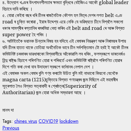
৪. উদ্যোগ খণ্ডৰ উৎপাদনশীলতাৰ ক্ষমতা বৃদ্ধিৰে বেইজিংএ আকৌ global leader
হিচাবে দাবি কৰিছে ।
৫. যোৱা কেইবা বছৰ ধৰি চীনৰ ৰাজনৈতিক কৌশল হল মিত্ৰ দেশৰ লগত belt এণ্ড
road ৰ চুক্তি কৰোৱা , ইয়াৰ উদ্দেশ্য এয়ে নেকি যে ভৱিষ্যতে চীনে বিশ্বলৈ সকলো
ধৰণৰ সামগ্ৰীৰ ৰপ্তানিৰ ৰমৰমিয়া বেহা কৰিব এই belt and road ৰে আৰু বিশ্বত
super power হৈ পৰিব ।
৬. আটাইতকৈ ভয়ানক চিন্তাৰ বিষয় হব যদিহে এই বেমাৰৰ নিয়ন্ত্ৰণ আৰু নিৰাময়ৰ উপায়
যদি চীনৰ হাতত থাকে তেতিয়া অৰ্থনৈতিক ভাবে চীন সৰ্বশক্তিমান টো হবই ই আকৌ চীনৰ
কমিউনিষ্ট চৰকাৰৰ ভাৱধাৰাকো বিশ্ববাসীয়ে আঁকোৱালি লব ধৰিব , ফলস্বৰূপে ভাৰতবৰ্ষও
হিন্দু ৰাষ্ট্ৰঃ হিচাপে পৰিগণিত হোৱা ৰ পৰিবৰ্তে এখন কমিউনিষ্ট ৰাষ্ট্রলৈ পৰিগণিত হোৱাৰ
দিশে গতি কৰা দেখা যাব উদাহৰণ স্বৰূপে বৰ্তমানৰ নেপাল দেশ ।
এই বেমাৰক অকল বেমাৰ বুলি গণ্য কৰাটো উচিত বুলি মই নাভাবো কিয়নো যেনেকৈ
magna carta (1215)চুক্তিয়ে বিশ্বত গণতন্ত্ৰৰ জন্ম দিছিলে এই মহমাৰীৰ
সূত্ৰপাত লৈও বিশ্বত সত্বাবাদী ৰ শ্ৰেষ্ঠত্ব(Superiority of
Authoritarian) জন্ম হোৱা অধিক সম্ভাৱনা আছে ।
মানস দা
Tags:
chines virus
COVID19
lockdown
Continue
Previous
Previous