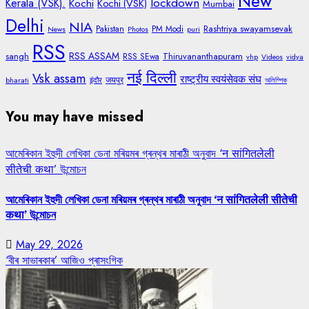
New
lockdown
Kerala (VSK).
Kochi
Kochi (VSK)
Mumbai
Delhi
NIA
Rashtriya swayamsevak
Pakistan
PM Modi
News
Photos
puri
RSS
RSS ASSAM
sangh
Thiruvananthapuram
RSS SEwa
vhp
Videos
vidya
नई दिल्ली
Vsk assam
राष्ट्रीय स्वयंसेवक संघ
जयपुर
bharati
इंदौर
অলিম্পিক
You may have missed
আমেৰিকান ইহুদী লেখিকা ডেনা মৰিয়মৰ গ্ৰন্থৰ মাৰাঠী অনুবাদ ‘न सांगितलेली
सीतेची कथा’ উন্মোচন
আমেৰিকান ইহুদী লেখিকা ডেনা মৰিয়মৰ গ্ৰন্থৰ মাৰাঠী অনুবাদ ‘न सांगितलेली सीतेची
कथा’ উন্মোচন
May 29, 2026
‘বীৰ সাভাৰকাৰ’ আজিও প্ৰাসংগিক