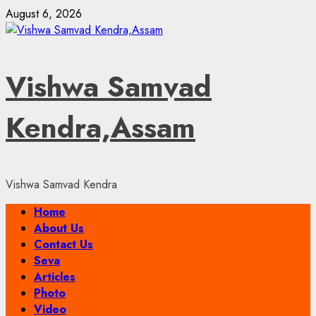
Skip
August 6, 2026
to
content
Vishwa Samvad
Kendra,Assam
Vishwa Samvad Kendra
Primary
Home
Menu
About Us
Contact Us
Seva
Articles
Photo
Video