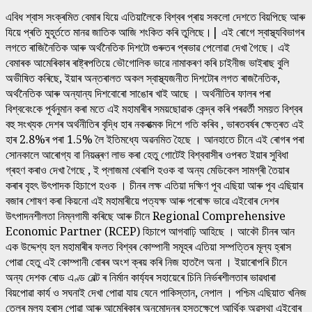
এবিধ শ্বাস সংক্ৰমিত বেমাৰ যিয়ে এতিয়ালৈকে বিশ্বৰ প্ৰায় সকলো দেশতে বিয়পিছে আৰু
যিয়ে প্ৰতি মুহূৰ্ততে মানৱ জাতিক আজি শংকিত কৰি তুলিছে।| এই ৰোগে স্বাস্থ্যবিভাগৰ
লগতে ৰাজিনৈতিক আৰু অৰ্থনৈতিক দিশটো গুৰুতৰ প্ৰভাৱ পেলোৱা দেখা গৈছে। এই
বেমাৰক আমেৰিকাৰ ৰাষ্ট্ৰপতিয়ে ভৌগোলিক ভাৱে নামাকৰণ কৰি চাইনীজ ভাইৰাছ বুলি
অভীষিত কৰিছে, ইয়াৰ অন্তৰালত অকল স্বাস্থ্যজনীত দিশটোৰ লগত ৰাজনৈতিক,
অৰ্থনৈতিক আৰু অন্যান্য দিশবোৰো সাঙোৰ খাই আছে । অৰ্থনীতিৰ ফালৰ পৰা
বিশ্ববেংকে পূৰ্বনুমান কৰা মতে এই মহামাৰীৰ সময়ছোৱাক কেন্দ্ৰ কৰি পৰৱৰ্তী সময়ত বিশ্বৰ
বহু সংখ্যক দেশৰ অৰ্থনীতিৰ বৃদ্ধি হাৰ নকৰাত্মক দিশে গতি কৰিব , ভাৰতবৰ্ষৰ ক্ষেত্ৰত এই
হাৰ 2.8%ৰ পৰা 1.5% লৈ ইতিমধ্যে অৱনমিত হৈছে । আনহাতে চীনে এই ৰোগৰ পৰা
সোনকালে আৰোগ্য বা নিয়ন্ত্ৰণ লাভ কৰা হেতু গোটেই বিশ্ববাসীৰ ওপৰত ইয়াৰ সুবিধা
গ্ৰহণ কৰাও দেখা গৈছে , ই প্লাজমা থেৰাপি হওক বা অন্য মেডিকেল সামগ্ৰী তৈয়াৰ
কৰাৰ বৃহৎ উৎপাদক হিচাপে হওক । চীনৰ লক্ষ এতিয়া দক্ষিণ পূব এছিয়া আৰু পূব এছিয়াৰ
বজাৰ শোষণ কৰা কিয়নো এই মহামাৰীয়ে পত্যক্ষ আৰু পৰোক্ষ ভাৱে এইবোৰ দেশৰ
উৎপাদনশীলতা নিম্নগামী কৰিছে আৰু চীনে Regional Comprehensive
Economic Partner (RCEP) হিচাপে আগবাঢ়ি আহিছে । আকৌ চীনৰ আন
এক উদ্দেশ্য হল মহামাৰীৰ ফলত বিশ্বৰ কোম্পানী সমূহৰ এতিয়া সম্পত্তিৰ মূল্য হ্ৰাস
পোৱা হেতু এই কোম্পানী বোৰৰ অংশ ক্ৰয় কৰি নিজ হাতলৈ অনা । ইয়াৰোপৰি চীনে
অন্য দেশক ৰোড এণ্ড বেল্ট ৰ নিৰ্মান কাৰ্য্যৰ সহায়েৰে চিনি নির্ভৰশীলতাৰ ভাৱধাৰা
বিয়পোৱা কাৰ্য ও সঘনাই দেখা পোৱা যায় যেনে পাকিস্তান, নেপাল । পশ্চিম এছিয়াত খনিজ
তেলৰ মূল্য হ্ৰাস পোৱা আৰু আমেৰিকাৰ অনুমোদনৰ হস্তক্ষেপে আৰ্থিক অৱস্থা এইবোৰ