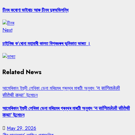
post:
Reading
চীনৰ কৰোণা ভাইৰাচ আৰু চীনৰ দুৰঅভিসন্ধি
Next
Next
post:
চাইনিজ ক’ৰোনা মহামাৰী কালত বিশ্বগুৰুৰ ভূমিকাত ভাৰত ।
Related News
আমেৰিকান ইহুদী লেখিকা ডেনা মৰিয়মৰ গ্ৰন্থৰ মাৰাঠী অনুবাদ ‘न सांगितलेली
सीतेची कथा’ উন্মোচন
আমেৰিকান ইহুদী লেখিকা ডেনা মৰিয়মৰ গ্ৰন্থৰ মাৰাঠী অনুবাদ ‘न सांगितलेली सीतेची
कथा’ উন্মোচন
May 29, 2026