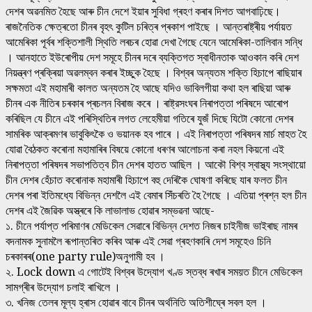
দেশৰ অৱনমিত হৈছে আৰু চীন দেশে ইয়াৰ সুবিধা গ্ৰহণ কৰাৰ দিশত আগবাঢ়িছে।
ৰাজনৈতিক ক্ষেত্ৰতো চীনৰ বৃহৎ কুটিল চৰিত্ৰ প্ৰকাশ পাইছে । আন্তৰাষ্ট্ৰীয় পৰ্যায়ত
আমেৰিকা পূৰ্বৰ শক্তিশালী স্থিতি লৰচৰ হোৱা দেখা গৈছে যেনে আমেৰিকা-তালিবান সন্ধি
। আনহাতে ইউৰোপীয় দেশ সমূহে চীনৰ দৰে ব্যক্তিগত স্বাধীনতাক আওকান কৰি দেশ
নিয়ন্ত্ৰণ প্ৰক্ৰিয়া অৱলম্বন কৰাৰ ইচ্ছুক হৈছে । বিশ্বৰ অন্যতম শক্তি হিচাপে ৰাছিয়াৰ
সক্ষমতা এই মহামাৰী কালত অন্যতম হৈ আছে যদিও ভাবিলগীয়া কথা হল ৰাছিয়া আৰু
চীনৰ এক নীতিৰ চৰকাৰ প্ৰচলন বিৰাজ কৰে । ৰাষ্ট্রসংঘৰ নিৰাপত্তা পৰিষদে আৰোপ
কৰিছিল যে চীনে এই পৰিস্থিতিৰ লগত লেহেমীয়া গতিৰে যুজঁ দিছে যিটো কোনো দেশৰ
সামৰিক আক্ৰমণৰ ভাবুকিৎকৈ ও ভয়ানক হব পাৰে । এই নিৰাপত্তা পৰিষদৰ মাৰ্চ মাহত হৈ
যোৱা বৈঠকত কৰোনা মহামাৰিৰ বিষয়ে কোনো ধৰণৰ আলোচনা কৰা নহল কিয়নো এই
নিৰাপত্তা পৰিষদৰ সভাপতিত্ব চীন দেশৰ হাতত আছিল । আকৌ বিশ্ব স্বাস্থ্য সংস্থায়ো
চীন দেশৰ হেঁচাত কৰোনাক মহামাৰী হিচাপে বহু দেৰিকৈ ঘোষণা কৰিছে যাৰ ফলত চীন
দেশৰ পৰা ইতিমধ্যে বিভিন্ন দেশলৈ এই বেমাৰ সিঁচৰতি হৈ গৈছে । এতিয়া প্ৰশ্ন হল চীন
দেশৰ এই জৈৱিক অস্ত্ৰৰে কি লাভালাভ হোৱাৰ সম্ভৱনা আছে-
১. চীনে পৰ্যাপ্ত পৰিমাণৰ মেডিকেল সেৱাৰে বিভিন্ন দেশত নিজৰ চাইনীজ ভাইৰাছ নামৰ
বদনামক সুনামলৈ ৰূপান্তৰিত কৰিব আৰু এই সেৱা গ্ৰহণকাৰি দেশ সমূহেও চিনি
চৰকাৰৰ(one party rule)অনুগামী হব ।
২. Lock down এ গোটেই বিশ্বৰ উদ্যোগ খণ্ড স্তব্ধ ৰখাৰ সময়ত চীনে মেডিকেল
সামগ্ৰীৰ উদ্যোগ চলাই ৰাখিলে ।
৩. খনিজ তেলৰ মূল্য হ্ৰাস হোৱাৰ বাবে চীনৰ অৰ্থনিতি অতিশীঘ্ৰে সবল হল ।