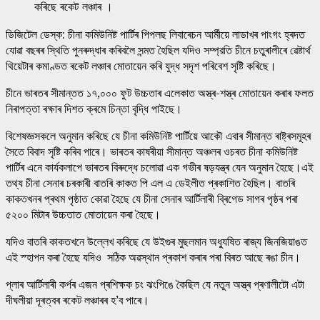
ডিজিটেল ডেস্ক: চীনা কমিউনিষ্ট পাৰ্টিৰ পিপলছ লিবাৰেচন আৰ্মীয়ে লাডাখৰ পাংগং হ্ৰদত
যোৱা বছৰৰ স্থিতি পুনৰুদ্ধাৰ কৰিবলৈ সন্মত হৈছিল যদিও সম্প্রতি চীনে চতুৰালীৰে ৱেষ্টাৰ্থ
থিয়েটাৰ কমাণ্ডত ৰকেট লঞ্চাৰ মোতায়েন কৰি যুদ্ধ সদৃশ পৰিবেশ সৃষ্টি কৰিছে।
চীনে ভাৰতৰ সীমান্তত ১৭,০০০ ফুট উচ্চতাৰ এলেকাত অস্ত্ৰ-শস্ত্ৰ মোতায়েন কৰাৰ ফলত
নিৰাপত্তা ৰক্ষাৰ দিশত ক্ৰমে চিন্তা বৃদ্ধি পাইছে।
বিশেষজ্ঞসকলে অনুমান কৰিছে যে চীনা কমিউনিষ্ট পাৰ্টিয়ে আকৌ এবাৰ সীমান্ত ৰাষ্ট্ৰসমূহৰ
সৈতে বিবাদ সৃষ্টি কৰিব পাৰে। ভাৰতৰ কাষৰীয়া সীমান্ত অঞ্চলৰ ওচৰত চীনা কমিউনিষ্ট
পাৰ্টিৰ এনে কাৰ্যকলাপে ভাৰতৰ বিৰুদ্ধে চলোৱা এক গভীৰ ষড়যন্ত্ৰ যেন অনুমান হৈছে।এই
তথ্য চীনা সেনাৰ চৰকাৰী বাতৰি কাকত পি এল এ ডেইলীত প্ৰকাশিত হৈছিল। বাতৰি
কাকতখনৰ প্ৰথম পৃষ্ঠাত কোৱা হৈছে যে চীনা সেনাৰ আৰ্টিলাৰী ব্ৰিগেড সাগৰ পৃষ্ঠৰ পৰা
৫২০০ মিটাৰ উচ্চতাত মোতায়েন কৰা হৈছে।
যদিও বাতৰি কাকতখনে উল্লেখ কৰিছে যে উইগুৰ মুছলমান অধ্যুষিত ৰাজ্য জিনজিয়াঙত
এই স্হাপন কৰা হৈছে যদিও সঠিক অৱস্থান প্ৰকাশ কৰাৰ পৰা বিৰত আছে ৰঙা চীন।
প্লাৰ আৰ্টিলাৰী কৰ্পৰ এজন প্ৰশিক্ষক চং ঝংপিঙে কৈছিল যে নতুন অস্ত্ৰ প্ৰণালীটো এটা
দীঘলীয়া দূৰত্বৰ ৰকেট লঞ্চাৰৰ হ’ব পাৰে।