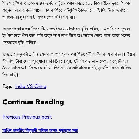
ই ১২ ইঞ্চি বা তাতকৈ ডাঙৰ ৰকেট কঢ়িয়াব পৰাৰ লগতে ১০০ কিলোমিটাৰ দূৰত্ব লৈকে
শত্ৰুক আঘাত কৰিব পাৰে। চং ঝংপিঙে এইবুলিও কৈছিল যে এই মিছাইলৰ জৰিয়তে
ভাৰতক বহু দূৰৰ পৰাই লক্ষ্য ভেদ কৰিব পৰা যাব।
আনহাতে ভাৰতেও নিজৰ সীমান্তত সৈন্য মোতায়েন বৃদ্ধি কৰিছে। এক বিশেষ সুত্ৰৰ
ইংগিত মতে শীত কাল কমি অহাৰ লগে লগে চীনে অঞ্চলটোত সৈন্য আৰু অস্ত্ৰ-শস্ত্ৰৰ
মোতায়েন বৃদ্ধি কৰিছে।
ভাৰতে ফেব্ৰুৱাৰীত চীনা সেনাক পাংগং হ্ৰদৰ পৰা পিছহুহকী যাবলৈ বাধ্য কৰিছিল। ইয়াৰ
উপৰিও, চীনা সেনা প্ৰত্যাহাৰ কৰিবলৈ গোগ্ৰা, হট স্প্ৰিংছ আৰু ডেপচাং প্লেইনছৰ
সৈতে আলোচনা চলি আছে যদিও পিএলএ-য়ে এতিয়ালৈকে এই সন্দৰ্ভত কোনো ইংগিত
দিয়া নাই।
Tags:
India VS China
Continue Reading
Previous
Previous post:
অখিল ভাৰতীয় বিদ্যাৰ্থী পৰিষদ অসম প্ৰান্তৰ সভা