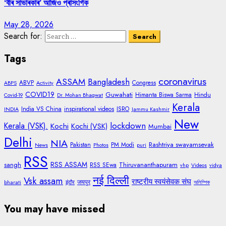
‘বীৰ সাভাৰকাৰ’ আজিও প্ৰাসংগিক
May 28, 2026
Search for:
Tags
coronavirus
ASSAM
Bangladesh
ABVP
Congress
ABPS
Activity
COVID19
Guwahati
Himanta Biswa Sarma
Hindu
Covid-19
Dr. Mohan Bhagwat
Kerala
India VS China
inspirational videos
ISRO
INDIA
Jammu Kashmir
New
lockdown
Kerala (VSK).
Kochi
Kochi (VSK)
Mumbai
Delhi
NIA
Rashtriya swayamsevak
Pakistan
PM Modi
News
Photos
puri
RSS
RSS ASSAM
sangh
Thiruvananthapuram
RSS SEwa
vhp
Videos
vidya
नई दिल्ली
Vsk assam
राष्ट्रीय स्वयंसेवक संघ
जयपुर
bharati
इंदौर
অলিম্পিক
You may have missed