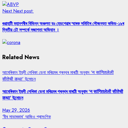
Next
Next post:
গুৱাহাটী মহানগৰীৰ বিভিন্ন অঞ্চলত ডঃ হেডগেৱাৰ স্মাৰক সমিতিৰ সৌজন্যত কভিড-১৯ৰ
দ্বিতীয় ঢৌ সম্পৰ্কে সজাগতা অভিযান ।
Related News
আমেৰিকান ইহুদী লেখিকা ডেনা মৰিয়মৰ গ্ৰন্থৰ মাৰাঠী অনুবাদ ‘न सांगितलेली
सीतेची कथा’ উন্মোচন
আমেৰিকান ইহুদী লেখিকা ডেনা মৰিয়মৰ গ্ৰন্থৰ মাৰাঠী অনুবাদ ‘न सांगितलेली सीतेची
कथा’ উন্মোচন
May 29, 2026
‘বীৰ সাভাৰকাৰ’ আজিও প্ৰাসংগিক