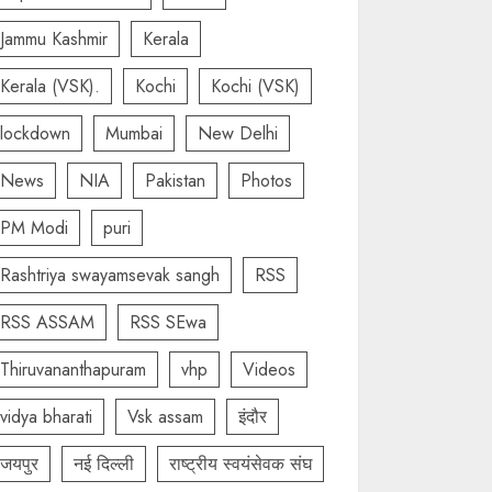
Jammu Kashmir
Kerala
Kerala (VSK).
Kochi
Kochi (VSK)
lockdown
Mumbai
New Delhi
News
NIA
Pakistan
Photos
PM Modi
puri
Rashtriya swayamsevak sangh
RSS
RSS ASSAM
RSS SEwa
Thiruvananthapuram
vhp
Videos
vidya bharati
Vsk assam
इंदौर
जयपुर
नई दिल्ली
राष्ट्रीय स्वयंसेवक संघ