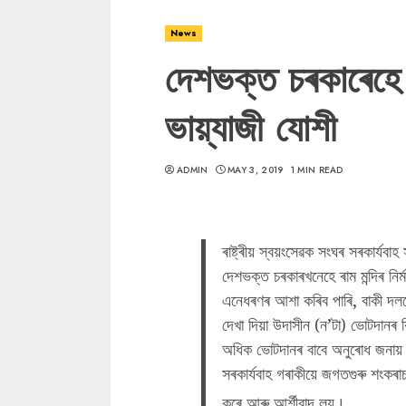
News
দেশভক্ত চৰকাৰেহে ৰা
ভায়্যাজী যোশী
ADMIN
MAY 3, 2019
1 MIN READ
ৰাষ্ট্ৰীয় স্বয়ংসেৱক সংঘৰ সৰকাৰ্যবা
দেশভক্ত চৰকাৰখনেহে ৰাম মন্দিৰ নিৰ
এনেধৰণৰ আশা কৰিব পাৰি, বাকী দলবোৰ
দেখা দিয়া উদাসীন (ন’টা) ভোটদানৰ
অধিক ভোটদানৰ বাবে অনুৰোধ জনায
সৰকাৰ্যবাহ গৰাকীয়ে জগতগুৰু শংকৰাচাৰ্
কৰে আৰু আৰ্শীবাদ লয়।