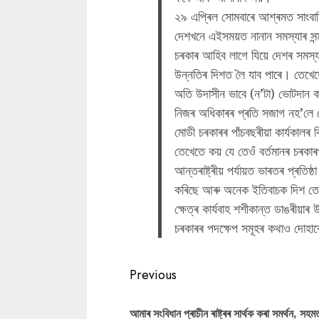
২৯ এপ্ৰিল সোমবাৰে আশ্ৰমত সাংবাদ
দেশখনে এইসময়ত নানান সমস্যাৰ সন্ম
চৰকাৰ আহিব লাগে যিয়ে দেশৰ সমস্য
উন্নতিৰ দিশত লৈ যাব পাৰে। তেখেতে
অতি উদাসীন ভাবে (ন’টা) ভোটদান ক
নিজৰ অধিকাৰৰ প্ৰতি সজাগ নহ’লে 
মোডী চৰকাৰৰ পাঁচবছৰীয়া কাৰ্যকালৰ 
তেখেতে কয় যে তেওঁ বৰ্তমানৰ চৰকা
আন্তৰাষ্ট্ৰীয় পৰ্যায়ত ভাৰতৰ প্ৰতিষ
কৰিছে আৰু অনেক ইতিবাচক দিশ তে
ক্ষেত্ৰ কাৰ্যবাহ শশীকান্ত ডাঙৰীয়
চৰকাৰৰ পদক্ষেপ সমূহৰ কথাও দোহা
Continue
Previous
Reading
আমাৰ সংবিধান প্ৰাচীন ৰাষ্ট্ৰৰ সাৰ্থক কৰা সমৰ্থন, সহম