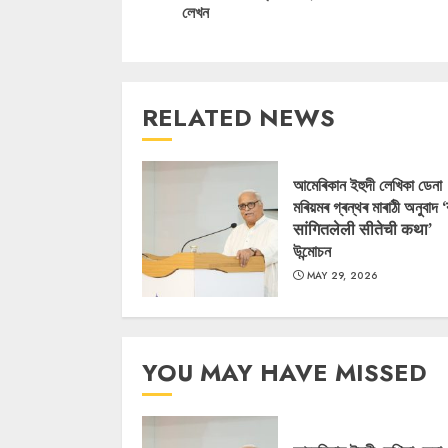
লেখন
RELATED NEWS
আমেৰিকান ইহুদী লেখিকা ডেনা
মৰিয়মৰ গ্ৰন্থৰ মাৰাঠী অনুবাদ 
सांगितलेली सीतेची कथा’
উন্মোচন
MAY 29, 2026
YOU MAY HAVE MISSED