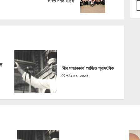
ভাৰত দৰ্শন যাত্ৰা
post:
post:
‘न
‘বীৰ সাভাৰকাৰ’ আজিও প্ৰাসংগিক
MAY 28, 2026