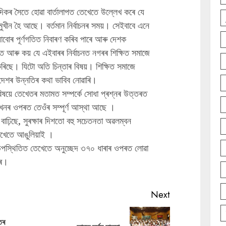
িকৰ সৈতে হোৱা বাৰ্তালাপত তেখেতে উল্লেখ কৰে যে
ুখীন হৈ আছে। বৰ্তমান নিৰ্বাচনৰ সময়। সেইবাবে এনে
াবোৰ পূৰ্ণগতিত নিবাৰণ কৰিব পাৰে আৰু দেশক
 আৰু কয় যে এইবাৰৰ নিৰ্বাচনত নগৰৰ শিক্ষিত সমাজে
ৰিছে। যিটো অতি চিন্তাৰ বিষয়। শিক্ষিত সমাজে
দেশৰ উন্নতিৰ কথা ভাবিব নোৱাৰি।
‌বিষয়ে তেখেতৰ মতামত সম্পৰ্কে সোধা প্ৰশ্নৰ উত্তৰত
ৰখনৰ ওপৰত তেওঁৰ সম্পূৰ্ণ আস্থা আছে ।
্ঠা বাঢ়িছে, সুৰক্ষাৰ দিশতো বহু সচেতনতা অৱলম্বন
খেতে আঙুলিয়াই ।
াৰ উপস্থিতিত তেখেতে অনুচ্ছেদ ৩৭০ ধাৰাৰ ওপৰত লোৱা
ৰে।
Next
তৰ
Previous
Next