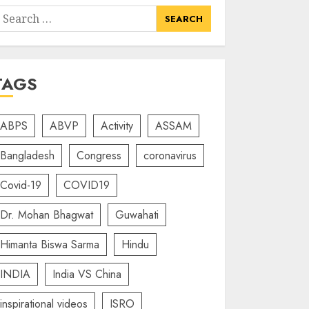
earch
or:
TAGS
ABPS
ABVP
Activity
ASSAM
Bangladesh
Congress
coronavirus
Covid-19
COVID19
Dr. Mohan Bhagwat
Guwahati
Himanta Biswa Sarma
Hindu
INDIA
India VS China
inspirational videos
ISRO