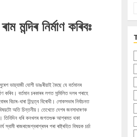
S
f
ম মন্দিৰ নিৰ্মাণ কৰিবঃ
হ সুৰেশ ভায়্যাজী যোশী ডাঙৰীয়াই কৈছে যে বৰ্তমানৰ
্মাণ কৰিব। বৰ্তমান চৰকাৰৰ লগত সন্মিলিত দলৰ পৰাহে
ৰ বিচাৰ-ধাৰা হিন্দুত্ব বিৰোধী। লোকসভাৰ নিৰ্বাচনত
 বিষয়টো অতি চিন্তনীয়। তেখেতে দেশৰ জনসাধাৰণক
়। তিনিদিন ধৰি কনখলৰ জগতগুৰু আশ্ৰমত থকা
য স্বামী ৰাজৰাজেশ্বৰাশ্ৰমৰ পৰা ৰাষ্ট্ৰহিত বিষয়ক চৰ্চা