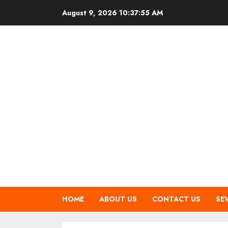
Skip
August 9, 2026
10:37:56 AM
to
content
HOME
ABOUT US
CONTACT US
SE