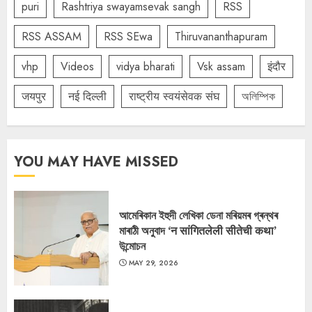
puri
Rashtriya swayamsevak sangh
RSS
RSS ASSAM
RSS SEwa
Thiruvananthapuram
vhp
Videos
vidya bharati
Vsk assam
इंदौर
जयपुर
नई दिल्ली
राष्ट्रीय स्वयंसेवक संघ
অলিম্পিক
YOU MAY HAVE MISSED
আমেৰিকান ইহুদী লেখিকা ডেনা মৰিয়মৰ গ্ৰন্থৰ
মাৰাঠী অনুবাদ ‘न सांगितलेली सीतेची कथा’
উন্মোচন
MAY 29, 2026