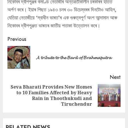
নিকোবৰ দ্বীপপুঞ্জৰ কমাণ্ড নেতাজীৰ অন্তৱৰ্তীকালীন চৰকাৰৰ হাতত
অৰ্পণ কৰে। ইয়াৰ পিছত ১৯৪৩ চনৰ ৩০ ডিচেম্বৰৰ দিনটোও আহিল,
যেতিয়া নেতাজীয়ে ‘স্বাধীন ভাৰত’ৰ এক গুৰুত্বপূৰ্ণ অংশ আন্দামান আৰু
নিকোবৰ দ্বীপপুঞ্জত ভাৰতৰ জাতীয় পতাকা উত্তোলন কৰে।
Continue
Previous
Reading
Pre
𝓐 𝓽𝓻𝓲𝓫𝓾𝓽𝓮 𝓽𝓸 𝓽𝓱𝓮 𝓑𝓪𝓻𝓭 𝓸𝓯 𝓑𝓻𝓪𝓱𝓶𝓪𝓹𝓾𝓽𝓻𝓪
pos
Next
Seva Bharati Provides New Homes
to 10 Families Affected by Heavy
Next
Rain in Thoothukudi and
post:
Tiruchendur
RELATED NEWS