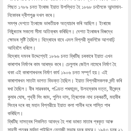
পিছত ১৭৮৯ চনত ইংৰাজ ইয়াত উপস্থিত হৈ ১৮৬৮ চনলৈকে আন্দামান-
নিকোবৰ দ্বীপপুঞ্জ দখল কৰে।
সমগ্ৰ দেশতে ইংৰাজে ভাৰতীয়ক অত্যাচাৰ কৰি আছিল। ইংৰাজে
নিষ্ঠুৰতাৰ সকলো সীমা অতিক্ৰম কৰিছিল। দেশত ইংৰাজৰ বিৰুদ্ধে
ক্ষোভৰ সৃষ্টি হৈছিল। বিদ্ৰোহৰ বাবে এদল বিপ্লৱী মুকলিকৈ আগবাঢ়ি
আহিবলৈ ধৰিলে।
বিদ্ৰোহ দমনৰ উদ্দেশ্যেই ১৮৯৬ চনত ব্ৰিটিছ চৰকাৰে ইয়াত এখন
কাৰাগাৰ নিৰ্মাণৰ কাম আৰম্ভ কৰে। চেলুলাৰ জেইল নামেৰে নিৰ্মাণ হৈ
থকা এই কাৰাগাৰখনৰ নিৰ্মাণ কাৰ্য ১৯০৬ চনত সম্পূৰ্ণ হয়। এই
কাৰাগাৰখন সাতটা ভাগত বিভক্ত হৈছিল। ইয়াত বিপ্লৱীসকলক বন্দী কৰি
ৰখা হৈছিল। বীৰ সাৱৰকাৰ, পণ্ডিত পৰমানন্দ, উলহস্কাৰ দত্ত, বীৰেন্দ্ৰ
কুমাৰ ঘোষ, পৃথ্বী সিং জাদ, পুলিন দাস, ত্ৰিলোক নাথ চক্ৰৱৰ্তী, মহাবীৰ
সিংহৰ দৰে বহু মহান বিপ্লৱীয়ে ইয়াত কলা পানীৰ দৰে শাস্তি পাৰ
কৰিছিল।
ব্ৰিটিছ দাসত্বৰ শিকলিত আবদ্ধ হৈ পৰা ভাৰত মাতাৰ প্ৰকৃত আৰু
সাহসী পুত্ৰৰ মৰ্যাদা পাইছিল নেতাজী সুভাষ চন্দ্ৰ বসুৱে। ১৯৪৩ চনৰ ২১