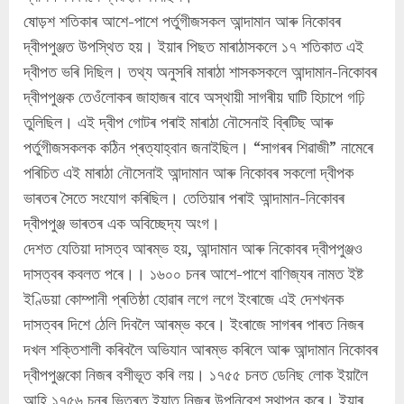
ষোড়শ শতিকাৰ আশে-পাশে পৰ্তুগীজসকল আন্দামান আৰু নিকোবৰ
দ্বীপপুঞ্জত উপস্থিত হয়। ইয়াৰ পিছত মাৰাঠাসকলে ১৭ শতিকাত এই
দ্বীপত ভৰি দিছিল। তথ্য অনুসৰি মাৰাঠা শাসকসকলে আন্দামান-নিকোবৰ
দ্বীপপুঞ্জক তেওঁলোকৰ জাহাজৰ বাবে অস্থায়ী সাগৰীয় ঘাটি হিচাপে গঢ়ি
তুলিছিল। এই দ্বীপ গোটৰ পৰাই মাৰাঠা নৌসেনাই ব্ৰিটিছ আৰু
পৰ্তুগীজসকলক কঠিন প্ৰত্যাহ্বান জনাইছিল। “সাগৰৰ শিৱাজী” নামেৰে
পৰিচিত এই মাৰাঠা নৌসেনাই আন্দামান আৰু নিকোবৰ সকলো দ্বীপক
ভাৰতৰ সৈতে সংযোগ কৰিছিল। তেতিয়াৰ পৰাই আন্দামান-নিকোবৰ
দ্বীপপুঞ্জ ভাৰতৰ এক অবিচ্ছেদ্য অংগ।
দেশত যেতিয়া দাসত্ব আৰম্ভ হয়, আন্দামান আৰু নিকোবৰ দ্বীপপুঞ্জও
দাসত্বৰ কবলত পৰে।। ১৬০০ চনৰ আশে-পাশে বাণিজ্যৰ নামত ইষ্ট
ইণ্ডিয়া কোম্পানী প্ৰতিষ্ঠা হোৱাৰ লগে লগে ইংৰাজে এই দেশখনক
দাসত্বৰ দিশে ঠেলি দিবলৈ আৰম্ভ কৰে। ইংৰাজে সাগৰৰ পাৰত নিজৰ
দখল শক্তিশালী কৰিবলৈ অভিযান আৰম্ভ কৰিলে আৰু আন্দামান নিকোবৰ
দ্বীপপুঞ্জকো নিজৰ বশীভূত কৰি লয়। ১৭৫৫ চনত ডেনিছ লোক ইয়ালৈ
আহি ১৭৫৬ চনৰ ভিতৰত ইয়াত নিজৰ উপনিবেশ স্থাপন কৰে। ইয়াৰ