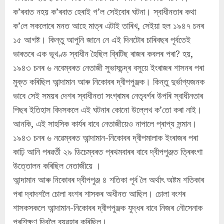
ক’ৰবাত নহয় ক’ৰবাত হেৰাই গ’ল সেইবোৰ ঘটনা। স্বাধীনতাৰ কথা
ক’লে সকলোৰে মনত আহে মাত্ৰ এটাই তাৰিখ, সেইয়া হল ১৯৪৭ চনৰ
১৫ আগষ্ট। কিন্তু আপুনি জানে নে এই দিনটোৰ চাৰিবছৰ পূৰ্বতেই
ভাৰতৰে এক ভূখণ্ড স্বাধীন হৈছিল ব্ৰিটিছ ৰাজৰ কবলৰ পৰা? হয়,
১৯৪৩ চনৰ ৬ নবেম্বৰত নেতাজী সুভাষচন্দ্ৰ বসুয়ে ইংৰাজৰ শাসনৰ পৰা
মুক্ত কৰিছিল আন্দামান আৰু নিকোবৰ দ্বীপপুঞ্জক। কিন্তু দুৰ্ভাগ্যজনক
ভাবে সেই সময়ৰ দেশৰ স্বাধীনতা সংগ্ৰামৰ নেতৃবৰ্গৰ উপৰি স্বাধীনতাৰ
পিছৰ ইতিহাস বিদসকলে এই ঘটনাৰ কোনো উল্লেখ ক’তো কৰা নাই।
আনকি, এই সাহসিক কাৰ্যৰ বাবে নেতাজীয়েও নাপালে প্ৰাপ্য সন্মান।
১৯৪৩ চনৰ ৬ নৱেম্বৰত আন্দামান-নিকোবৰ দ্বীপমালাক ইংৰাজৰ পৰা
কাঢ়ি আনি পৰৱৰ্তী ২৯ ডিচেম্বৰত প্ৰথমবাৰৰ বাবে দ্বীপপুঞ্জত ত্ৰিৰংগা
উত্তোলন কৰিছিল নেতাজীয়ে ।
আন্দামান আৰু নিকোবৰ দ্বীপপুঞ্জ ৪ শতিকা পূৰ্ব লৈ অৰ্থাৎ অষ্টম শতিকাৰ
পৰা দ্বাদশলৈ চোলা বংশৰ শাসকৰ অধীনত আছিল। চোলা বংশৰ
শাসকসকলে আন্দামান-নিকোবৰ দ্বীপপুঞ্জক যুদ্ধৰ বাবে নিজৰ নৌসেনাক
প্ৰশিক্ষণ দিবলৈ ব্যৱহাৰ কৰিছিল।