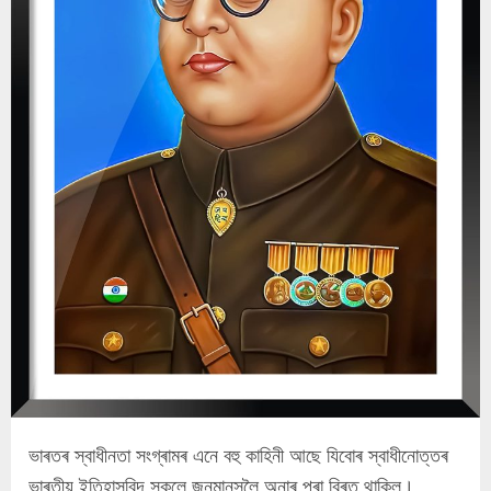
ভাৰতৰ স্বাধীনতা সংগ্ৰামৰ এনে বহু কাহিনী আছে যিবোৰ স্বাধীনোত্তৰ
ভাৰতীয় ইতিহাসবিদ সকলে জনমানসলৈ অনাৰ পৰা বিৰত থাকিল।