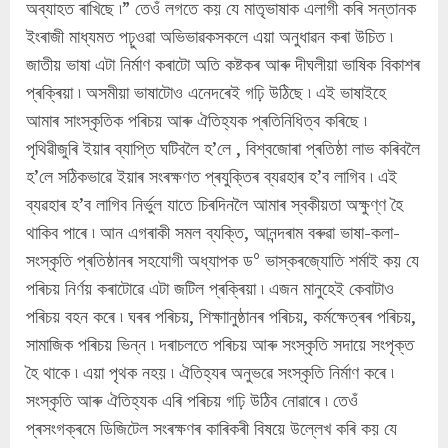
অব্যাহত ৰাখিছে ৷” তেওঁ লগতে কয় যে মাতৃভাষাক এলাগী কৰি সন্তানক
ইংৰাজী মাধ্যমত পঢ়ুওৱা অভিভাৱকসকলে এয়া অনুধাৱন কৰা উচিত ৷
জাতীয় ভাষা এটা নিৰ্মাণ কৰাটো অতি কষ্টকৰ আৰু দীঘলীয়া ভাষিক বিকাশৰ
প্ৰক্ৰিয়া ৷ অসমীয়া ভাষাটোও এনেদৰেই গঢ়ি উঠিছে ৷ এই ভাষাইহে
আমাৰ সাংস্কৃতিক পৰিচয় আৰু ঐতিহ্যক প্ৰতিনিধিত্ব কৰিছে ৷
পৃথিৱীজুৰি ইয়াৰ ব্যাপ্তি ঘটিবলৈ হ’লে , বিশ্বজোৰা প্ৰতিষ্ঠা লাভ কৰিবলৈ
হ’লে সঠিকভাৱে ইয়াৰ সংৰক্ষণত প্ৰযুক্তিৰ ব্যৱহাৰ হ’ব লাগিব ৷ এই
ব্যৱহাৰ হ’ব লাগিব নিৰ্ভুল যাতে চিৰদিনলৈ আমাৰ স্বকীয়তা অক্ষুণ্ণ হৈ
থাকিব পাৰে ৷ আন এগৰাকী সমল ব্যক্তি, আনন্দৰাম বৰুৱা ভাষা-কলা-
সংস্কৃতি প্ৰতিষ্ঠানৰ সহযোগী অধ্যাপক ড° ভাস্কৰজ্যোতি শৰ্মাই কয় যে
পৰিচয় নিৰ্ণয় কৰাটোৱে এটা জটিল প্ৰক্ৰিয়া ৷ এজন মানুহেই কেবাটাও
পৰিচয় বহন কৰে ৷ ঘৰৰ পৰিচয়, শিক্ষাানুষ্ঠানৰ পৰিচয়, কৰ্মক্ষেত্ৰৰ পৰিচয়,
সামাজিক পৰিচয় ভিন্ন ৷ দৰাচলতে পৰিচয় আৰু সংস্কৃতি সদায়ে সংপৃক্ত
হৈ থাকে ৷ এয়া পৃথক নহয় ৷ ঐতিহ্যৰ অনুভৱে সংস্কৃতি নিৰ্মাণ কৰে ৷
সংস্কৃতি আৰু ঐতিহ্যক এৰি পৰিচয় গঢ়ি উঠিব নোৱাৰে ৷ তেওঁ
প্ৰসংগক্ৰমে ডিজিটেল সংৰক্ষণৰ কাৰিকৰী বিষয়ে উল্লেখ কৰি কয় যে