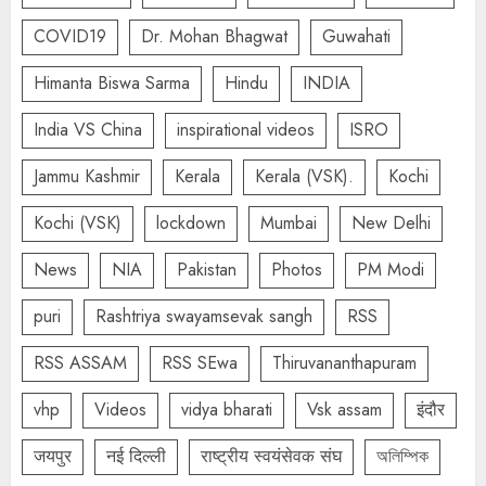
COVID19
Dr. Mohan Bhagwat
Guwahati
Himanta Biswa Sarma
Hindu
INDIA
India VS China
inspirational videos
ISRO
Jammu Kashmir
Kerala
Kerala (VSK).
Kochi
Kochi (VSK)
lockdown
Mumbai
New Delhi
News
NIA
Pakistan
Photos
PM Modi
puri
Rashtriya swayamsevak sangh
RSS
RSS ASSAM
RSS SEwa
Thiruvananthapuram
vhp
Videos
vidya bharati
Vsk assam
इंदौर
जयपुर
नई दिल्ली
राष्ट्रीय स्वयंसेवक संघ
অলিম্পিক