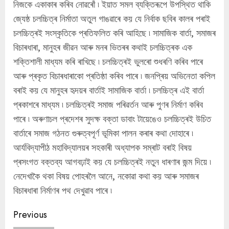
নিজকে একাকাৰ কৰিব নোৱৰোঁ ৷ ইয়াত সমল ব্যক্তিৰূপে উপস্থিত থাকি
জ্যেষ্ঠ চলচ্চিত্ৰ নিৰ্মাতা অতুল গাঙৱাৰে কয় যে নিৰ্বাক ছবিৰ কালৰ পৰাই
চলচ্চিত্ৰই সংস্কৃতিকে প্ৰতিফলিত কৰি আহিছে ৷ সামাজিক বাৰ্তা, সমাজৰ
বিচাৰধাৰা, মানুহৰ জীৱন আৰু মনৰ ভিতৰৰ কথাই চলচ্চিত্ৰক এক
শক্তিশালী মাধ্যম কৰি ৰাখিছে ৷ চলচ্চিত্ৰই ভুলৰো শুধৰণি কৰিব পাৰে
আৰু প্ৰকৃত বিচাৰধাৰাকো প্ৰতিষ্ঠা কৰিব পাৰে ৷ জনপ্ৰিয় অভিনেতা কপিল
বৰাই কয় যে মানুহৰ হৃদয়ৰ বাৰ্তাই সামাজিক বাৰ্তা ৷ চলচ্চিত্ৰ এই বাৰ্তা
প্ৰকাশৰে মাধ্যম ৷ চলচ্চিত্ৰই সমাজ পৰিৱৰ্তন আৰু পুণৰ নিৰ্মাণ কৰিব
পাৰে ৷ অৰুণাচল প্ৰদেশৰ সুদক্ষ বক্তা ডাবাং টায়েঙেও চলচ্চিত্ৰই উচিত
বাৰ্তাৰে সমাজ গঠনত গুৰুত্বপূৰ্ণ ভূমিকা পালন কৰাৰ কথা দোহাৰে ৷
আৰ্যবিদ্যাপীঠ মহাবিদ্যালয়ৰ সহকাৰী অধ্যাপক সম্ৰাট বৰাই বিষয়
প্ৰসংগত বক্তব্য আগবঢ়াই কয় যে চলচ্চিত্ৰই নতুন ধাৰণাৰ জন্ম দিয়ে ৷
নেদেখাকৈ থকা বিষয় পোহৰলৈ আনে, নকোৱা কথা কয় আৰু সমাজৰ
বিচাৰধাৰা নিৰ্মাণৰ পথ দেখুৱাব পাৰে ৷
Continue
Previous