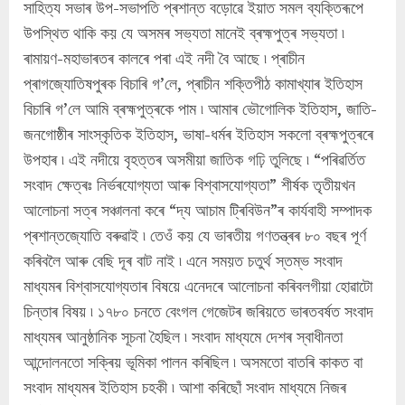
সাহিত্য সভাৰ উপ-সভাপতি প্ৰশান্ত বড়োৱে ইয়াত সমল ব্যক্তিৰূপে
উপস্থিত থাকি কয় যে অসমৰ সভ্যতা মানেই ব্ৰহ্মপুত্ৰ সভ্যতা ৷
ৰামায়ণ-মহাভাৰতৰ কালৰে পৰা এই নদী বৈ আছে ৷ প্ৰাচীন
প্ৰাগজ্যোতিষপুৰক বিচাৰি গ’লে, প্ৰাচীন শক্তিপীঠ কামাখ্যাৰ ইতিহাস
বিচাৰি গ’লে আমি ব্ৰহ্মপুত্ৰকে পাম ৷ আমাৰ ভৌগোলিক ইতিহাস, জাতি-
জনগোষ্ঠীৰ সাংস্কৃতিক ইতিহাস, ভাষা-ধৰ্মৰ ইতিহাস সকলো ব্ৰহ্মপুত্ৰৰে
উপহাৰ ৷ এই নদীয়ে বৃহত্তৰ অসমীয়া জাতিক গঢ়ি তুলিছে ৷ “পৰিৱৰ্তিত
সংবাদ ক্ষেত্ৰঃ নিৰ্ভৰযোগ্যতা আৰু বিশ্বাসযোগ্যতা” শীৰ্ষক তৃতীয়খন
আলোচনা সত্ৰ সঞ্চালনা কৰে “দ্য আচাম ট্ৰিবিউন”ৰ কাৰ্যবাহী সম্পাদক
প্ৰশান্তজ্যোতি বৰুৱাই ৷ তেওঁ কয় যে ভাৰতীয় গণতন্ত্ৰৰ ৮০ বছৰ পূৰ্ণ
কৰিবলৈ আৰু বেছি দূৰ বাট নাই ৷ এনে সময়ত চতুৰ্থ স্তম্ভ সংবাদ
মাধ্যমৰ বিশ্বাসযোগ্যতাৰ বিষয়ে এনেদৰে আলোচনা কৰিবলগীয়া হোৱাটো
চিন্তাৰ বিষয় ৷ ১৭৮০ চনতে বেংগল গেজেটৰ জৰিয়তে ভাৰতবৰ্ষত সংবাদ
মাধ্যমৰ আনুষ্ঠানিক সূচনা হৈছিল ৷ সংবাদ মাধ্যমে দেশৰ স্বাধীনতা
আন্দোলনতো সক্ৰিয় ভূমিকা পালন কৰিছিল ৷ অসমতো বাতৰি কাকত বা
সংবাদ মাধ্যমৰ ইতিহাস চহকী ৷ আশা কৰিছোঁ সংবাদ মাধ্যমে নিজৰ