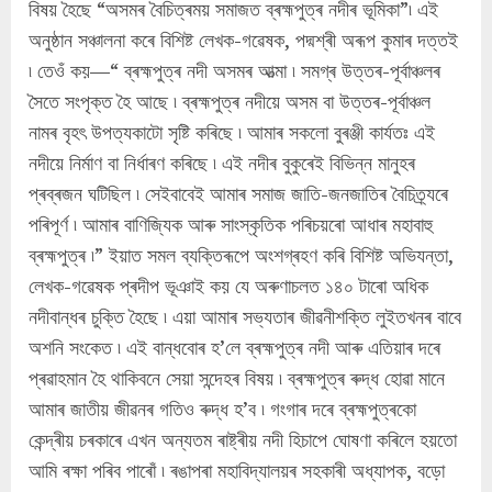
বিষয় হৈছে “অসমৰ বৈচিত্ৰময় সমাজত ব্ৰহ্মপুত্ৰ নদীৰ ভূমিকা”৷ এই
অনুষ্ঠান সঞ্চালনা কৰে বিশিষ্ট লেখক-গৱেষক, পদ্মশ্ৰী অৰূপ কুমাৰ দত্তই
৷ তেওঁ কয়—“ ব্ৰহ্মপুত্ৰ নদী অসমৰ আত্মা ৷ সমগ্ৰ উত্তৰ-পূৰ্বাঞ্চলৰ
সৈতে সংপৃক্ত হৈ আছে ৷ ব্ৰহ্মপুত্ৰ নদীয়ে অসম বা উত্তৰ-পূৰ্বাঞ্চল
নামৰ বৃহৎ উপত্যকাটো সৃষ্টি কৰিছে ৷ আমাৰ সকলো বুৰঞ্জী কাৰ্যতঃ এই
নদীয়ে নিৰ্মাণ বা নিৰ্ধাৰণ কৰিছে ৷ এই নদীৰ বুকুৰেই বিভিন্ন মানুহৰ
প্ৰব্ৰজন ঘটিছিল ৷ সেইবাবেই আমাৰ সমাজ জাতি-জনজাতিৰ বৈচিত্ৰ্যৰে
পৰিপূৰ্ণ ৷ আমাৰ বাণিজ্যিক আৰু সাংস্কৃতিক পৰিচয়ৰো আধাৰ মহাবাহু
ব্ৰহ্মপুত্ৰ ৷” ইয়াত সমল ব্যক্তিৰূপে অংশগ্ৰহণ কৰি বিশিষ্ট অভিযন্তা,
লেখক-গৱেষক প্ৰদীপ ভূঞাই কয় যে অৰুণাচলত ১৪০ টাৰো অধিক
নদীবান্ধৰ চুক্তি হৈছে ৷ এয়া আমাৰ সভ্যতাৰ জীৱনীশক্তি লুইতখনৰ বাবে
অশনি সংকেত ৷ এই বান্ধবোৰ হ’লে ব্ৰহ্মপুত্ৰ নদী আৰু এতিয়াৰ দৰে
প্ৰৱাহমান হৈ থাকিবনে সেয়া সন্দেহৰ বিষয় ৷ ব্ৰহ্মপুত্ৰ ৰুদ্ধ হোৱা মানে
আমাৰ জাতীয় জীৱনৰ গতিও ৰুদ্ধ হ’ব ৷ গংগাৰ দৰে ব্ৰহ্মপুত্ৰকো
কেন্দ্ৰীয় চৰকাৰে এখন অন্যতম ৰাষ্ট্ৰীয় নদী হিচাপে ঘোষণা কৰিলে হয়তো
আমি ৰক্ষা পৰিব পাৰোঁ ৷ ৰঙাপৰা মহাবিদ্যালয়ৰ সহকাৰী অধ্যাপক, বড়ো