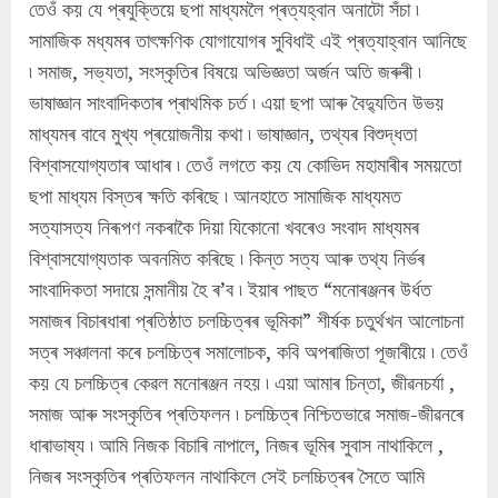
তেওঁ কয় যে প্ৰযুক্তিয়ে ছপা মাধ্যমলৈ প্ৰত্যহ্বান অনাটো সঁচা ৷
সামাজিক মধ্যমৰ তাৎক্ষণিক যোগাযোগৰ সুবিধাই এই প্ৰত্যাহ্বান আনিছে
৷ সমাজ, সভ্যতা, সংস্কৃতিৰ বিষয়ে অভিজ্ঞতা অৰ্জন অতি জৰুৰী ৷
ভাষাজ্ঞান সাংবাদিকতাৰ প্ৰাথমিক চৰ্ত ৷ এয়া ছপা আৰু বৈদ্যুতিন উভয়
মাধ্যমৰ বাবে মুখ্য প্ৰয়োজনীয় কথা ৷ ভাষাজ্ঞান, তথ্যৰ বিশুদ্ধতা
বিশ্বাসযোগ্যতাৰ আধাৰ ৷ তেওঁ লগতে কয় যে কোভিদ মহামাৰীৰ সময়তো
ছপা মাধ্যম বিস্তৰ ক্ষতি কৰিছে ৷ আনহাতে সামাজিক মাধ্যমত
সত্যাসত্য নিৰূপণ নকৰাকৈ দিয়া যিকোনো খবৰেও সংবাদ মাধ্যমৰ
বিশ্বাসযোগ্যতাক অবনমিত কৰিছে ৷ কিন্ত সত্য আৰু তথ্য নিৰ্ভৰ
সাংবাদিকতা সদায়ে সন্মানীয় হৈ ৰ’ব ৷ ইয়াৰ পাছত “মনোৰঞ্জনৰ উৰ্ধত
সমাজৰ বিচাৰধাৰা প্ৰতিষ্ঠাত চলচ্চিত্ৰৰ ভূমিকা” শীৰ্ষক চতুৰ্থখন আলোচনা
সত্ৰ সঞ্চালনা কৰে চলচ্চিত্ৰ সমালোচক, কবি অপৰাজিতা পূজাৰীয়ে ৷ তেওঁ
কয় যে চলচ্চিত্ৰ কেৱল মনোৰঞ্জন নহয় ৷ এয়া আমাৰ চিন্তা, জীৱনচৰ্যা ,
সমাজ আৰু সংস্কৃতিৰ প্ৰতিফলন ৷ চলচ্চিত্ৰ নিশ্চিতভাৱে সমাজ-জীৱনৰে
ধাৰাভাষ্য ৷ আমি নিজক বিচাৰি নাপালে, নিজৰ ভূমিৰ সুবাস নাথাকিলে ,
নিজৰ সংস্কৃতিৰ প্ৰতিফলন নাথাকিলে সেই চলচ্চিত্ৰৰ সৈতে আমি