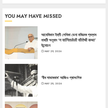
YOU MAY HAVE MISSED
আমেৰিকান ইহুদী লেখিকা ডেনা মৰিয়মৰ গ্ৰন্থৰ
মাৰাঠী অনুবাদ ‘न सांगितलेली सीतेची कथा’
উন্মোচন
MAY 29, 2026
‘বীৰ সাভাৰকাৰ’ আজিও প্ৰাসংগিক
MAY 28, 2026