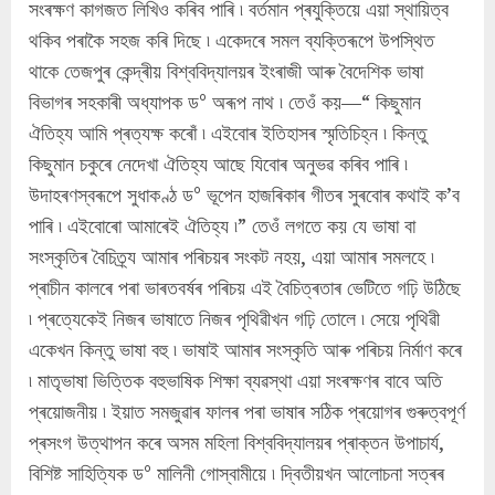
সংৰক্ষণ কাগজত লিখিও কৰিব পাৰি ৷ বৰ্তমান প্ৰযুক্তিয়ে এয়া স্থায়িত্ব
থকিব পৰাকৈ সহজ কৰি দিছে ৷ একেদৰে সমল ব্যক্তিৰূপে উপস্থিত
থাকে তেজপুৰ কেন্দ্ৰীয় বিশ্ববিদ্যালয়ৰ ইংৰাজী আৰু বৈদেশিক ভাষা
বিভাগৰ সহকাৰী অধ্যাপক ড° অৰূপ নাথ ৷ তেওঁ কয়—“ কিছুমান
ঐতিহ্য আমি প্ৰত্যক্ষ কৰোঁ ৷ এইবোৰ ইতিহাসৰ স্মৃতিচিহ্ন ৷ কিন্তু
কিছুমান চকুৰে নেদেখা ঐতিহ্য আছে যিবোৰ অনুভৱ কৰিব পাৰি ৷
উদাহৰণস্বৰূপে সুধাকণ্ঠ ড° ভূপেন হাজৰিকাৰ গীতৰ সুৰবোৰ কথাই ক’ব
পাৰি ৷ এইবোৰো আমাৰেই ঐতিহ্য ৷” তেওঁ লগতে কয় যে ভাষা বা
সংস্কৃতিৰ বৈচিত্ৰ্য আমাৰ পৰিচয়ৰ সংকট নহয়, এয়া আমাৰ সমলহে ৷
প্ৰাচীন কালৰে পৰা ভাৰতবৰ্ষৰ পৰিচয় এই বৈচিত্ৰতাৰ ভেটিতে গঢ়ি উঠিছে
৷ প্ৰত্যেকেই নিজৰ ভাষাতে নিজৰ পৃথিৱীখন গঢ়ি তোলে ৷ সেয়ে পৃথিৱী
একেখন কিন্তু ভাষা বহু ৷ ভাষাই আমাৰ সংস্কৃতি আৰু পৰিচয় নিৰ্মাণ কৰে
৷ মাতৃভাষা ভিত্তিক বহুভাষিক শিক্ষা ব্যৱস্থা এয়া সংৰক্ষণৰ বাবে অতি
প্ৰয়োজনীয় ৷ ইয়াত সমজুৱাৰ ফালৰ পৰা ভাষাৰ সঠিক প্ৰয়োগৰ গুৰুত্বপূৰ্ণ
প্ৰসংগ উত্থাপন কৰে অসম মহিলা বিশ্ববিদ্যালয়ৰ প্ৰাক্তন উপাচাৰ্য,
বিশিষ্ট সাহিত্যিক ড° মালিনী গোস্বামীয়ে ৷ দ্বিতীয়খন আলোচনা সত্ৰৰ