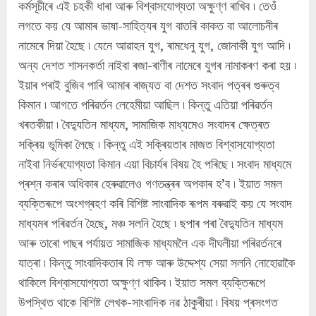
কৰ্মসূচীৰে এই চহকী ধাৰা আৰু বিশ্বাসযোগ্যতা অক্ষুণ্ণ ৰাখিব ৷ তেওঁ
লগতে কয় যে আমাৰ ভাষা-সাহিত্যৰ যুগ বাতৰি কাকত বা আলোচনীৰ
নামেৰে দিয়া হৈছে ৷ যেনে আৱাহন যুগ, ৰামধেনু যুগ, জোনাকী যুগ আদি ৷
অন্য দেশত শাসনকৰ্তা নাইবা ৰজা-ৰাণীৰ নামেৰে যুগৰ নামাকৰণ কৰা হয় ৷
ইয়াৰ পৰাই বুজিব পাৰি আমাৰ ৰাজ্যত বা দেশত সংবাদ পত্ৰৰ গুৰুত্ব
কিমান ৷ আগতে পৰিৱৰ্তন লেহেমীয়া আছিল ৷ কিন্তু এতিয়া পৰিৱৰ্তন
খৰতকীয়া ৷ বৈদ্যুতিন মাধ্যম, সামাজিক মাধ্যমেও সংবাদৰ ক্ষেত্ৰত
সক্ৰিয় ভূমিকা লৈছে ৷ কিন্তু এই সক্ৰিয়তাৰ মাজত বিশ্বাসযোগ্যতা
নাইবা নিৰ্ভৰযোগ্যতা কিমান এয়া বিচাৰ্যৰ বিষয় হৈ পৰিছে ৷ সংবাদ মাধ্যমে
প্ৰশ্ন কৰাৰ অধিকাৰ হেৰুৱালেও গণতন্ত্ৰৰ অপকাৰ হ’ব ৷ ইয়াত সমল
ব্যক্তিৰূপে অংশগ্ৰহণ কৰি বিশিষ্ট সাংবাদিক ৰূপম বৰুৱাই কয় যে সংবাদ
মাধ্যমৰ পৰিৱৰ্তন হৈছে, মঞ্চ সলনি হৈছে ৷ ছপাৰ পৰা বৈদ্যুতিন মাধ্যম
আৰু তাৰো পাছৰ পৰ্যায়ত সামাজিক মাধ্যমলৈ এক দীঘলীয়া পৰিৱৰ্তনৰে
যাত্ৰা ৷ কিন্তু সাংবাদিকতাৰ যি লক্ষ আৰু উদ্দেশ্য সেয়া সলনি নোহোৱাকৈ
থাকিলে বিশ্বাসযোগ্যতা অক্ষুণ্ণ থাকিব ৷ ইয়াত সমল ব্যক্তিৰূপে
উপস্থিত থাকে বিশিষ্ট লেখক-সাংবাদিক নৱ ঠাকুৰীয়া ৷ বিষয় প্ৰসংগত