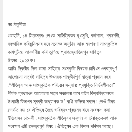
নৱ ঠাকুৰীয়া
গুৱাহাটী, ১৪ ডিচেম্বৰঃ লেখক-সাহিত্যিকৰ মুখামুখি, কৰ্মশালা, প্ৰদৰ্শনী,
বহুভাষিক কবিসন্মিলনৰ দৰে মনোজ্ঞ অনুষ্ঠান আৰু মনপৰশা সাংস্কৃতিক
কাৰ্যসূচীয়ে আকৰ্ষণীয় কৰি তুলিছে প্ৰাগজ্যোতিষপুৰ সাহিত্য
উৎসৱ-২০২৪ক ৷
আজি দ্বিতীয় দিনা ভাষা-সাহিত্য-সংস্কৃতি বিষয়ক চাৰিখন গুৰুত্বপূৰ্ণ
আলোচনা সত্ৰই সাহিত্য উৎসৱক গাম্ভীৰ্যপূৰ্ণ মাত্ৰা প্ৰদান কৰে
৷“ঐতিহ্য আৰু সাংস্কৃতিক পৰিচয়ৰ সন্ধানঃ প্ৰযুক্তি নিৰ্ভৰশীলতা”
শীৰ্ষক প্ৰথমখন আলোচনা সত্ৰ সঞ্চালনা কৰে কটন বিশ্ববিদ্যালয়ৰ
ইংৰাজী বিভাগৰ মূৰব্বী অধ্যাপক ড° ৰাখী কলিতা মৰলে ৷ তেওঁ বিষয়
সন্দৰ্ভত কয় যে ঐতিহ্য হৈছে ভৱিষ্যৎ প্ৰজন্মৰ বাবে সংৰক্ষণ কৰা
ইতিহাসৰ চানেকী ৷ সাংস্কৃতিক ঐতিহ্যৰ সন্ধান বা চিনাক্তকৰণ আৰু
সংৰক্ষণ এটি গুৰুত্বপূৰ্ণ বিষয় ৷ ঐতিহ্যৰ এক বিশাল পৰিসৰ আছে ৷