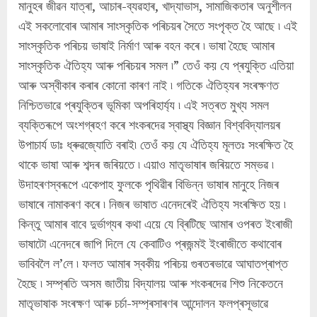
মানুহৰ জীৱন যাত্ৰা, আচাৰ-ব্যৱহাৰ, খাদ্যাভাস, সামাজিকতাৰ অনুশীলন
এই সকলোবোৰ আমাৰ সাংস্কৃতিক পৰিচয়ৰ সৈতে সংপৃক্ত হৈ আছে ৷ এই
সাংস্কৃতিক পৰিচয় ভাষাই নিৰ্মাণ আৰু বহন কৰে ৷ ভাষা হৈছে আমাৰ
সাংস্কৃতিক ঐতিহ্য আৰু পৰিচয়ৰ সমল ৷” তেওঁ কয় যে প্ৰযুক্তি এতিয়া
আৰু অস্বীকাৰ কৰাৰ কোনো কাৰণ নাই ৷ গতিকে ঐতিহ্যৰ সংৰক্ষণত
নিশ্চিতভাৱে প্ৰযুক্তিৰ ভূমিকা অপৰিহাৰ্য্য ৷ এই সত্ৰত মুখ্য সমল
ব্যক্তিৰূপে অংশগ্ৰহণ কৰে শংকৰদেৱ স্বাস্থ্য বিজ্ঞান বিশ্ববিদ্যালয়ৰ
উপাচাৰ্য ডাঃ ধ্ৰুৱজ্যোতি বৰাই৷ তেওঁ কয় যে ঐতিহ্য মূলতঃ সংৰক্ষিত হৈ
থাকে ভাষা আৰু শব্দৰ জৰিয়তে ৷ এয়াও মাতৃভাষাৰ জৰিয়তে সম্ভৱ ৷
উদাহৰণস্বৰূপে একেপাহ ফুলকে পৃথিৱীৰ বিভিন্ন ভাষাৰ মানুহে নিজৰ
ভাষাৰে নামাকৰণ কৰে ৷ নিজৰ ভাষাত এনেদৰেই ঐতিহ্য সংৰক্ষিত হয় ৷
কিন্তু আমাৰ বাবে দুৰ্ভাগ্যৰ কথা এয়ে যে ব্ৰিটিছে আমাৰ ওপৰত ইংৰাজী
ভাষাটো এনেদৰে জাপি দিলে যে কেবাটিও প্ৰজন্মই ইংৰাজীতে কথাবোৰ
ভাবিবলৈ ল’লে ৷ ফলত আমাৰ স্বকীয় পৰিচয় গুৰতৰভাৱে আঘাতপ্ৰাপ্ত
হৈছে ৷ সম্প্ৰতি অসম জাতীয় বিদ্যালয় আৰু শংকৰদেৱ শিশু নিকেতনে
মাতৃভাষাক সংৰক্ষণ আৰু চৰ্চা-সম্প্ৰসাৰণৰ আন্দোলন ফলপ্ৰসূভাৱে