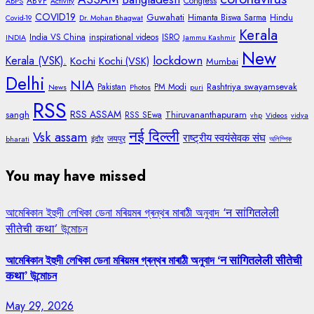
ABVP
Congress
ABPS
Activity
COVID19
Guwahati
Himanta Biswa Sarma
Hindu
Covid-19
Dr. Mohan Bhagwat
Kerala
India VS China
inspirational videos
ISRO
INDIA
Jammu Kashmir
New
lockdown
Kerala (VSK).
Kochi
Kochi (VSK)
Mumbai
Delhi
NIA
Rashtriya swayamsevak
Pakistan
PM Modi
News
Photos
puri
RSS
RSS ASSAM
sangh
Thiruvananthapuram
RSS SEwa
vhp
Videos
vidya
नई दिल्ली
Vsk assam
राष्ट्रीय स्वयंसेवक संघ
जयपुर
bharati
इंदौर
অলিম্পিক
You may have missed
আমেৰিকান ইহুদী লেখিকা ডেনা মৰিয়মৰ গ্ৰন্থৰ মাৰাঠী অনুবাদ ‘न सांगितलेली
सीतेची कथा’ উন্মোচন
আমেৰিকান ইহুদী লেখিকা ডেনা মৰিয়মৰ গ্ৰন্থৰ মাৰাঠী অনুবাদ ‘न सांगितलेली सीतेची
कथा’ উন্মোচন
May 29, 2026