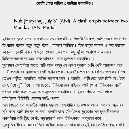
ৰেহাই পোৱা নাছিল ৩ বছৰীয়া কণমানিও ৷
Nuh [Haryana], July 31 (ANI): A clash erupts between two
Monday. (ANI Photo)
হাৰিয়ানাৰ নুহত ভগৱা যাত্ৰাৰ সময়ত মৌলবাদীয়ে শিলগুটি নিক্ষেপ, অগ্নিসংযোগৰ উপৰি
হিংসাত্মক ঘটনাৰ নতুন নতুন ঘটনা পোহৰলৈ আহিছে। হিন্দু ভক্ত সকলৰ ওপৰত ভয়ানক
আক্ৰমণ চলাই থকাৰ মাজতো খেৰলা চকৰ পৰা কিছু দূৰৈত অৱস্থিত আলৱাৰ
চিকিৎসালয়তো তাণ্ডৱ আৰু আক্ৰমণ কৰে মুছলমান জেহাদিয়ে ।
মুছলমান জেহাদিয়ে হাতত লাঠি আৰু অস্ত্ৰ লৈ এজন যুৱকক খেদি খেদি আক্ৰমণ কৰে
। উল্লেখ্য যে যুৱকজনে সেই স্থানৰ পৰা কেনেবাকৈ পলায়ন কৰিবলৈ সক্ষম হয় যদিও
তেওঁৰ গাড়ীত জেহাদিয়ে অগ্নি সংযোগ কৰে । আনকি, গাড়ীখনত থকা তিনি লাখ টকা
জেহাদিয়ে লুটি নিয়ে । আনহাতে, চিকিৎসালয়ৰ বাহিৰত ৰখাই থোৱা চিকিৎসকৰ গাড়ী
পৰ্যন্ত ভাঙি লণ্ড ভণ্ড কৰে মুছলমান জেহাদিয়ে । ইয়াৰ পিছতে তেওঁলোকে
হস্পিটালৰ চিচিটিভি কেমেৰা ভাঙি পেলায়।
তাৰ পিছতে ৫০ জনতকৈ অধিক মুছলমান জেহাদিয়ে চিকিৎসালয়খনৰ ভিতৰত তাণ্ডৱৰ
সৃষ্টি কৰে৷ অতি হিংস্ৰ হৈ থকা জেহাদিবোৰে হস্পিটালত মুছলমান স্বাস্থ্যকৰ্মীসকলক
একাষৰীয়া কৰি হিন্দু ৰোগী, স্বাস্থ্যকৰ্মী আৰু চিকিৎসকক আক্ৰমণ কৰে ।
দুস্কৃতিকাৰীয়ে ডাক্তৰৰ তিনি বছৰীয়া কন্যা সন্তানকো ৰেহাই নিদি লাঠিৰে প্ৰহাৰ কৰি