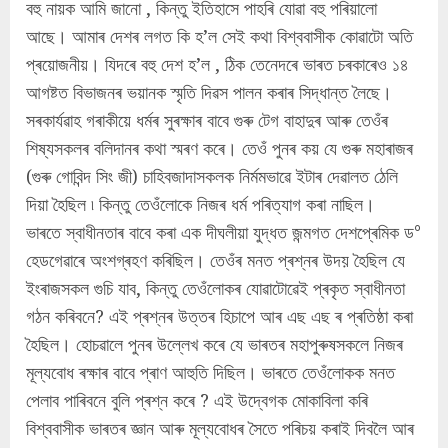
বহু নায়ক আমি জানো , কিন্তু ইতিহাসে পাহৰি যোৱা বহু পৰিয়ালো
আছে। আমাৰ দেশৰ লগত কি হ’ল সেই কথা বিশ্ববাসীক কোৱাটো অতি
প্ৰয়োজনীয়। যিদৰে বহু দেশ হ’ল , ঠিক তেনেদৰে ভাৰত চৰকাৰেও ১৪
আগষ্টত বিভাজনৰ ভয়ানক স্মৃতি দিৱস পালন কৰাৰ সিদ্ধান্ত লৈছে।
সৰকাৰ্যৱাহ গৰাকীয়ে ধৰ্মৰ সুৰক্ষাৰ বাবে গুৰু টেগ বাহাদুৰ আৰু তেওঁৰ
শিষ্যসকলৰ বলিদানৰ কথা স্মৰণ কৰে। তেওঁ পুনৰ কয় যে গুৰু মহাৰাজৰ
(গুৰু গোবিন্দ সিং জী) চাহিবজাদাসকলক নিৰ্মমভাৱে ইটাৰ দেৱালত ঠেলি
দিয়া হৈছিল ৷ কিন্তু তেওঁলোকে নিজৰ ধৰ্ম পৰিত্যাগ কৰা নাছিল।
ভাৰতে স্বাধীনতাৰ বাবে কৰা এক দীঘলীয়া যুদ্ধত জন্মগত দেশপ্ৰেমিক ড°
হেডগেৱাৰে অংশগ্ৰহণ কৰিছিল। তেওঁৰ মনত প্ৰশ্নৰ উদয় হৈছিল যে
ইংৰাজসকল গুচি যাব, কিন্তু তেওঁলোকৰ যোৱাটোৱেই প্ৰকৃত স্বাধীনতা
গঠন কৰিবনে? এই প্ৰশ্নৰ উত্তৰ হিচাপে আৰ এছ এছ ৰ প্ৰতিষ্ঠা কৰা
হৈছিল। হোচৱালে পুনৰ উল্লেখ কৰে যে ভাৰতৰ মহাপুৰুষসকলে নিজৰ
মূল্যবোধ ৰক্ষাৰ বাবে প্ৰাণ আহুতি দিছিল। ভাৰতে তেওঁলোকক মনত
পেলাব পাৰিবনে বুলি প্ৰশ্ন কৰে ? এই উদ্বেগক মোকাবিলা কৰি
বিশ্ববাসীক ভাৰতৰ জ্ঞান আৰু মূল্যবোধৰ সৈতে পৰিচয় কৰাই দিবলৈ আৰ