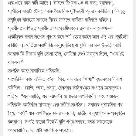
এছ এছে কাম কৰি আছে। ভাৰতে বিশ্বক ৬৪ টা কলা, ব্যাকৰণ,
সংগীতৰ সাতটা টোকা, আৰু বৈজ্ঞানিক দৃষ্টিভংগী প্ৰদান কৰিছিল। কিন্তু
সমৃদ্ধিৰ মাজতো সমাজে নিজৰ মাজতে কাজিয়া কৰিবলৈ ধৰিলে।
স্বাধীনতাৰ পিছত স্বাধীনতা সংগ্ৰামীসকলে কল্পনা কৰা দেশখনক
একত্ৰিত কৰাৰ সপোন পূৰণৰ বাবে ডা° হেডগেৱাৰে আৰ এছ এছ প্ৰতিষ্ঠা
কৰিছিল। যেতিয়া স্বামী বিবেকানন্দ চিকাগো সন্মিলনৰ পৰা উভতি আহি
আমাক কি শিকাব বুলি সোধা হ’ল, তেতিয়া তেওঁ উত্তৰ দিলে, “এক হৈ
থাকক।”
সংগঠন আৰু সামাজিক পৰিৱৰ্তন
সাংগঠনিক কাম অবিৰত হ’ব লাগিব, যাৰ বাবে “শাখা” ব্যৱস্থাৰ বিকাশ
ঘটিছিল। জাতি, ভাষা, পন্থা, বৈষম্যৰ সান্নিধ্যত সংগঠন অসম্ভৱ ৷
গতিকে “এক জাতি, এক আত্মা”ৰ মনোভাৱ অপৰিহাৰ্য। সংঘ সমাজৰ
পৰিৱৰ্তন আনিবলৈ দায়বদ্ধ এক সজীৱ সংগঠন। সমাজৰ প্ৰাথমিক পথ
হৈছে “ধৰ্ম” যাৰ অৰ্থ হৈছে মানৱ কল্যাণ, জাতীয় কল্যাণ আৰু প্ৰকৃতিৰ
কল্যাণ। সংঘই কাকো বিৰোধী বুলি গণ্য নকৰে; বৰঞ্চ সকলোকে
আকোৱালি লোৱা এটা সামাজিক সংগঠন।