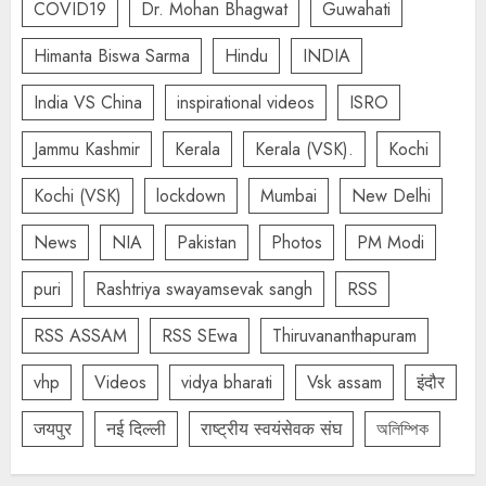
COVID19
Dr. Mohan Bhagwat
Guwahati
Himanta Biswa Sarma
Hindu
INDIA
India VS China
inspirational videos
ISRO
Jammu Kashmir
Kerala
Kerala (VSK).
Kochi
Kochi (VSK)
lockdown
Mumbai
New Delhi
News
NIA
Pakistan
Photos
PM Modi
puri
Rashtriya swayamsevak sangh
RSS
RSS ASSAM
RSS SEwa
Thiruvananthapuram
vhp
Videos
vidya bharati
Vsk assam
इंदौर
जयपुर
नई दिल्ली
राष्ट्रीय स्वयंसेवक संघ
অলিম্পিক