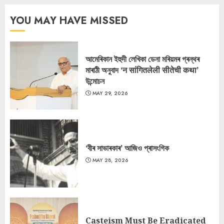
YOU MAY HAVE MISSED
আমেৰিকান ইহুদী লেখিকা ডেনা মৰিয়মৰ গ্ৰন্থৰ
মাৰাঠী অনুবাদ ‘न सांगितलेली सीतेची कथा’
উন্মোচন
MAY 29, 2026
‘বীৰ সাভাৰকাৰ’ আজিও প্ৰাসংগিক
MAY 28, 2026
Casteism Must Be Eradicated