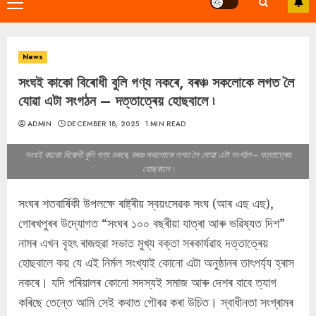
Primary
Menu
News
সংঘই কাকো বিৰোধী বুলি গণ্য নকৰে, বৰঞ্চ সকলোকে লগত লৈ
যোৱা এটা সংগঠন – দত্তাত্ৰেয় হোছবালে ৷
ADMIN
DECEMBER 18, 2025
1 MIN READ
সংঘই কাকো বিৰোধী বুলি গণ্য নকৰে, বৰঞ্চ সকলোকে লগত লৈ যোৱা এটা সংগঠন – দত্তাত্ৰেয়
হোছবালে ৷
সংঘৰ শতবাৰ্ষিকী উপলক্ষে ৰাষ্ট্ৰীয় স্বয়ংসেৱক সংঘ (আৰ এছ এছ),
গোৰখপুৰৰ উদ্যোগত “সংঘৰ ১০০ বছৰীয়া যাত্ৰা আৰু ভৱিষ্যত দিশ”
নামৰ এখন বৃহৎ ৰাজহুৱা সভাত মুখ্য বক্তা সৰকাৰ্যৱাহ দত্তাত্ৰেয়
হোছবালে কয় যে এই নিৰ্মল সংখ্যাই কোনো এটা অনুষ্ঠানৰ তাৎপৰ্য্য হ্ৰাস
নকৰে। যদি পৰিয়ালৰ কোনো সদস্যই সমাজ আৰু দেশৰ বাবে ত্যাগ
কৰিছে তেন্তে আমি সেই কথাত গৌৰৱ কৰা উচিত। স্বাধীনতা সংগ্ৰামৰ