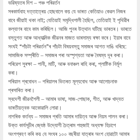
ভৱিষ্যতৰ দিশ – পঞ্চ পৰিৱৰ্তন
সৰকাৰ্যবাহ দত্তাত্ৰেয় হোছবালে কয় যে ভাৰত কেতিয়াও কেৱল নিজৰ
বাবে জীয়াই থকা নাই; যেতিয়াই সমৃদ্ধিশালী হৈছিল, তেতিয়াই ই পৃথিৱীৰ
কল্যাণৰ বাবে কাম কৰিছিল। আজি পুনৰ উত্থান ঘটিছে ভাৰতৰ। ভাৰতে
বস্তুগত আৰু আধ্যাত্মিক জীৱনৰ মাজত ভাৰসাম্য ৰক্ষা কৰে। ইয়াৰ বাবে
সংঘই “পাঁচটা পৰিৱৰ্তন”ৰ পাঁচটা বিষয়বস্তু সমাজৰ আগত দাঙি ধৰিছে:
সামাজিক সম্প্ৰীতি – সমাজৰ পৰা অস্পৃশ্যতা আৰু বৈষম্য দূৰ কৰা।
পৰিৱেশ সুৰক্ষা – পানী, মাটি, আৰু বনাঞ্চল ৰাহি কৰা, প্লাষ্টিক নিৰ্মূল
কৰা।
পৰিয়াল প্ৰবোধন – পৰিয়ালৰ ভিতৰত মূল্যবোধ আৰু আলোচনাক
প্ৰসাৰিত কৰা।
স্বদেশী জীৱনশৈলী – আমাৰ ভাষা, সাজ-পোছাক, গীত, আৰু খাদ্যত
ভাৰতীয়ত্বক আকোৱালি লোৱা।
নাগৰিক কৰ্তব্য – সমাজৰ প্ৰতি আমাৰ দায়িত্ব আৰু নিয়ম পালন কৰা।
উক্ত কাৰ্যসূচীৰ জ্যেষ্ঠ উদ্যোগী চৈত্ৰাম পহুজাই অধ্যক্ষ হিচাপে
অংশগ্ৰহণ কৰি কয় যে সংঘৰ ১০০ বছৰীয়া যাত্ৰাৰ অংশ হোৱাটো আমাৰ