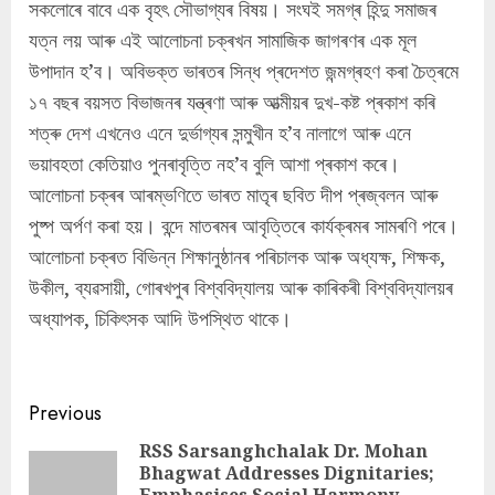
সকলোৰে বাবে এক বৃহৎ সৌভাগ্যৰ বিষয়। সংঘই সমগ্ৰ হিন্দু সমাজৰ
যত্ন লয় আৰু এই আলোচনা চক্ৰখন সামাজিক জাগৰণৰ এক মূল
উপাদান হ’ব। অবিভক্ত ভাৰতৰ সিন্ধ প্ৰদেশত জন্মগ্ৰহণ কৰা চৈত্ৰমে
১৭ বছৰ বয়সত বিভাজনৰ যন্ত্ৰণা আৰু আত্মীয়ৰ দুখ-কষ্ট প্ৰকাশ কৰি
শত্ৰু দেশ এখনেও এনে দুৰ্ভাগ্যৰ সন্মুখীন হ’ব নালাগে আৰু এনে
ভয়াবহতা কেতিয়াও পুনৰাবৃত্তি নহ’ব বুলি আশা প্ৰকাশ কৰে।
আলোচনা চক্ৰৰ আৰম্ভণিতে ভাৰত মাতৃৰ ছবিত দীপ প্ৰজ্বলন আৰু
পুষ্প অৰ্পণ কৰা হয়। বন্দে মাতৰমৰ আবৃত্তিৰে কাৰ্যক্ৰমৰ সামৰণি পৰে।
আলোচনা চক্ৰত বিভিন্ন শিক্ষানুষ্ঠানৰ পৰিচালক আৰু অধ্যক্ষ, শিক্ষক,
উকীল, ব্যৱসায়ী, গোৰখপুৰ বিশ্ববিদ্যালয় আৰু কাৰিকৰী বিশ্ববিদ্যালয়ৰ
অধ্যাপক, চিকিৎসক আদি উপস্থিত থাকে।
Continue
Previous
Reading
RSS Sarsanghchalak Dr. Mohan
Bhagwat Addresses Dignitaries;
Pre