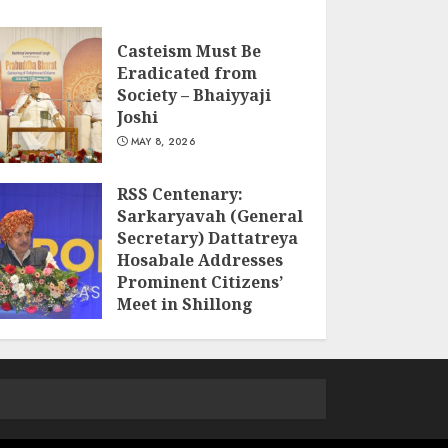
Casteism Must Be
Eradicated from
Society – Bhaiyyaji
Joshi
MAY 8, 2026
RSS Centenary:
Sarkaryavah (General
Secretary) Dattatreya
Hosabale Addresses
Prominent Citizens’
Meet in Shillong
MARCH 22, 2026