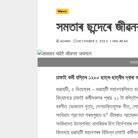
News
সমতাৰ ছন্দেৰে জীৱ
ADMIN
DECEMBER 5, 2024
1 MIN READ
समतार
চাফাই কৰ্মী বস্তিৰ ১২০০ ছাত্ৰ-ছাত্ৰীৰ দ্বাৰ
গুৱাহাটী, ৫ ডিচেম্বৰ – গুৱাহাটী মহানগৰস্থিত ডা
বিদ্যালয়ে চাফাই কর্মীসকলৰ প্ৰায় ২১ টা বস্তি
বৰগীত ভোৰতাল নৃত্য, দেশভক্তিমূলক গীত, ল
সংবিধান প্রণেতা পৰমপুজ্য ড° ভীমৰাও আম্বেদকাৰ
সংবিধানত উল্লেখিত নাগৰিকৰ দিশ নির্দেশনাৰ ল
বিদালয়ে গুৱাহাটী মহানগৰৰ বিভিন্ন চাফাই কর্