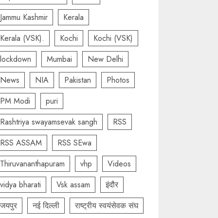
Jammu Kashmir
Kerala
Kerala (VSK).
Kochi
Kochi (VSK)
lockdown
Mumbai
New Delhi
News
NIA
Pakistan
Photos
PM Modi
puri
Rashtriya swayamsevak sangh
RSS
RSS ASSAM
RSS SEwa
Thiruvananthapuram
vhp
Videos
vidya bharati
Vsk assam
इंदौर
जयपुर
नई दिल्ली
राष्ट्रीय स्वयंसेवक संघ