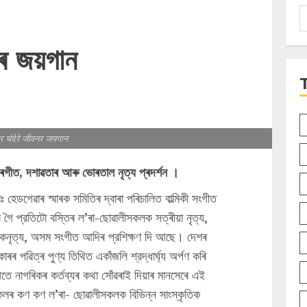
S
f
নৰ জয়গান
 चंदेरे जीवनर जयगान
া বৰগীত, দশাৱতাৰ আৰু ভোৰতাল নৃত্য প্ৰদৰ্শন ।
ঃ হেডগেৱাৰ স্মাৰক সমিতিৰ দ্বাৰা পৰিচালিত বাল্মিকী সংগীত
লৈ গৈ প্রতিটো বস্তিৰ ল’ৰা-ছোৱালীসকলক সত্ৰীয়া নৃত্য,
োকনৃত্য, অসম সংগীত আদিৰ প্রশিক্ষণ দি আছে। দেশৰ
ৰ পৱিত্ৰ পুণ্য তিথিত একাঁজলি শ্রদ্ধার্ঘ্য অর্পণ কৰি
গতে নাগৰিকৰ কৰ্তব্যৰ কথা সোঁৱৰাই দিয়াৰ মানসেৰে এই
মীসকলৰ কণ কণ ল’ৰা- ছোৱালীসকলক বিভিন্ন সাংস্কৃতিক