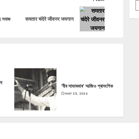
Previous
Next
দু সমাজ
समतार चंदेरे जीवनर जयगान
post:
post:
‘न
‘বীৰ সাভাৰকাৰ’ আজিও প্ৰাসংগিক
MAY 28, 2026