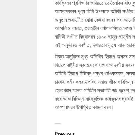
কাৰ্যক্ৰমৰ প্ৰশিক্ষণৰ জৰিয়তে তেওঁলোকৰ সাংস
আম্বেদকাৰৰ পুণ্য তিথি উপলক্ষে বাল্মিকী সংগী
অনুষ্ঠান গুৱাহাটীত যোৱা কেইবা বছৰৰ পৰা আ
আবেলি ৪ বজাত, গুৱাহাটীৰ বৰ্ষাপাৰাস্থিত অসম ক
বাল্মিকী সংগীত বিদ্যালয়ৰ ১১০০ ছাত্ৰ-ছাত্ৰীৰ 
এই অনুষ্ঠানত বৰগীত, দশাৱতাৰ নৃত্য আৰু ভোৰত
উক্ত অনুষ্ঠানৰ মূখ্য অতিথিৰ হিচাপে অসমৰ মাননীয় ম
হিচাপে ৰাষ্ট্ৰীয় স্বয়ংসেৱক সংঘৰ আদৰণীয় সহ-স
অতিথি হিচাপে বিভিন্ন পন্থৰ ধৰ্মগুৰুসকল, সত্ৰাধি
চাফাই কর্মীসকলৰ উপৰিও সমাজ জীৱনৰ বিভিন্ন ক
হেডগেৱাৰ স্মাৰক সমিতিৰ সভাপতি ডাঃ ভূপেশ চন
কৰে আৰু বিভিন্ন সাংস্কৃতিক কাৰ্যক্ৰমৰ দ্বাৰা
আপোনাসৱৰ উপস্থিত কামনা কৰে।
Continue
Previous