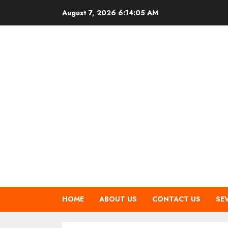
Skip
August 7, 2026
6:14:06 AM
to
content
HOME
ABOUT US
CONTACT US
SE