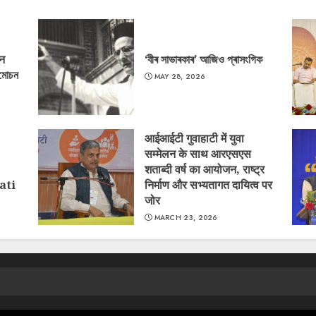
‘न
‘বীৰ সাভাৰকাৰ’ আজিও প্ৰাসংগিক
্মোচন
MAY 28, 2026
आईआईटी गुवाहाटी में युवा
सम्मेलन के साथ आरएसएस
शताब्दी वर्ष का आयोजन, राष्ट्र
ati
निर्माण और सभ्यतागत दायित्व पर
जोर
MARCH 23, 2026