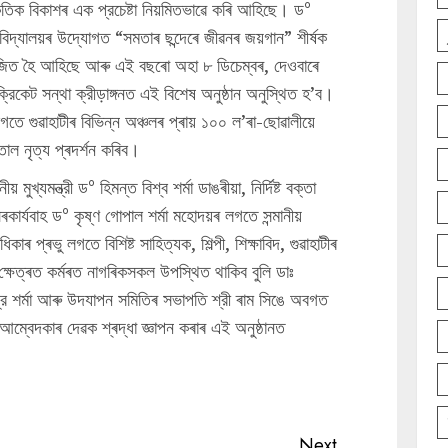
্কৃতিক বিকাশৰ এক প্রচেষ্টা নিয়মিতভাৱে কৰি আহিছে। ড°
ত বিদ্যালয়ৰ উদ্যোগত “সমতাৰ ছন্দেৰে জীৱনৰ জয়গান” শীর্ষক
য়োজিত হৈ আহিছে আৰু এই বছৰো অহা ৮ ডিচেম্বৰ, দেওবাৰে
্রিকেট সন্থা ক্রীড়াঙ্গনত এই বিশেষ অনুষ্ঠান অনুস্থিত হ’ব।
লগতে গুৱাহাটীৰ বিভিন্ন অঞ্চলৰ প্ৰায় ১০০ ল’ৰা-ছোৱালীয়ে
াল নৃত্য প্ৰদৰ্শন কৰিব।
ুখ্যমন্ত্রী ড° হিমন্ত বিশ্ব শর্মা ডাঙৰীয়া, নির্দিষ্ট বক্তা
ৰকাৰ্যবাহ ড° কৃষ্ণ গোপাল শৰ্মা মহোদয়ৰ লগতে সন্মানীয়
কাৰ প্ৰভু লগতে বিশিষ্ট সাহিত্যক, শিল্পী, শিক্ষাবিদ, গুৱাহাটীৰ
্ষেত্ৰত কৰ্মৰত নাগৰিকসকল উপস্থিত থাকিব বুলি ডাঃ
্দ্র শর্মা আৰু উদযাপন সমিতিৰ সভাপতি শ্রী ৰাম সিঙে অবগত
ই আম্বেদকাৰ দেৱক শ্ৰদ্ধা জ্ঞাপন কৰাৰ এই অনুষ্ঠানত
Next