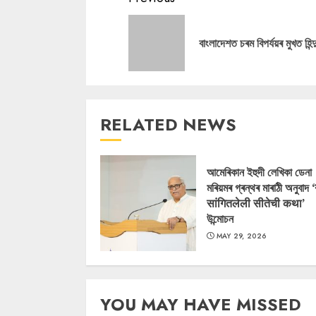
Reading
বাংলাদেশত চৰম বিপৰ্যয়ৰ মুখত হিন্
RELATED NEWS
আমেৰিকান ইহুদী লেখিকা ডেনা
মৰিয়মৰ গ্ৰন্থৰ মাৰাঠী অনুবাদ 
सांगितलेली सीतेची कथा’
উন্মোচন
MAY 29, 2026
YOU MAY HAVE MISSED