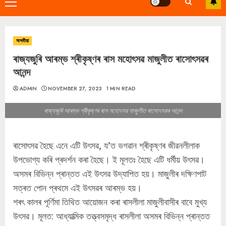
Primary
Menu
অসমীয়া
ৰাজ্যজুৰি আৰম্ভ শ্ৰীকৃষ্ণৰ ৰাস মহোৎসৱ মাজুলীত ৰাসোৎসৱৰ
আনন্দ
ADMIN
NOVEMBER 27, 2023
1 MIN READ
ৰাজ্যজুৰি আৰম্ভ শ্ৰীকৃষ্ণৰ ৰাস মহোৎসৱ মাজুলীত ৰাসোৎসৱৰ আনন্দ
ৰাসোৎসৱ হৈছে এনে এটি উৎসৱ, য’ত ভগৱান শ্ৰীকৃষ্ণৰ জীৱনলীলাক
উপভোগ্য কৰি প্ৰদৰ্শন কৰা হৈছে। ই মূলতঃ হৈছে এটি ধৰ্মীয় উৎসৱ।
অসমৰ বিভিন্ন প্ৰান্তত এই উৎসৱ উদ্‌যাপিত হয়। মাজুলীৰ দক্ষিণপাট
সত্ৰত পোন প্ৰথমে এই উৎসৱৰ আৰম্ভ হয়।
শৰৎ কালৰ পূৰ্ণিমা তিথিত আয়োজন কৰা ৰাসলীলা মাজুলীবাসীৰ বাবে মুখ্য
উৎসৱ। মূলত: আধ্যাত্মিক তত্ত্বসমৃদ্ধ ৰাসলীলা অসমৰ বিভিন্ন প্ৰান্তত