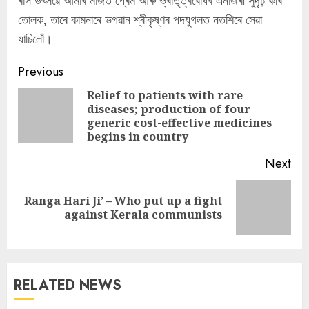
ৰাস উৎসৱে আমাৰ মাজত প্ৰেম আৰু ভ্ৰাতৃত্ববোধৰ এনাজৰী সুদৃঢ় কৰি
তোলক, তাৰে কামনাৰে ভগৱান শ্ৰীকৃষ্ণৰ পদযুগলত নতশিৰে সেৱা
যাচিলোঁ।
Continue
Previous
Reading
Relief to patients with rare
diseases; production of four
Pre
generic cost-effective medicines
pos
begins in country
Next
Ranga Hari Ji’ – Who put up a fight
Next
against Kerala communists
post:
RELATED NEWS