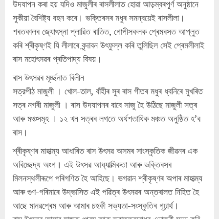
উদযাপন কৰা হয় যদিও মাজুলীৰ ৰাসলীলাত হোৱা আড়ম্বৰপূৰ্ণ অনুষ্ঠানে
সুকীয়া বৈশিষ্ট্য বহন কৰে। ভক্তিৰসৰ মধুৰ সমন্বয়েই ৰাসলীলা।
শৰতকালৰ জ্যোৎস্না প্লাৱিত ৰাতিত, গোপীসকলক প্ৰেমৰসত আপ্লুত
কৰি শ্ৰীকৃষ্ণই যি লীলাৰে বৃন্দাবন উৎফুল্ল কৰি তুলিছিল সেই প্ৰেমলীলাই
ৰাস মহোৎসৱৰ প্ৰতিপাদ্য বিষয়।
ৰাস উৎসৱৰ মূৰ্চ্ছনাত বিলীন
সত্রপীঠ মাজুলী । খোল-তাল, বাঁহীৰ সুৰ ৰাস গীতৰ মধুৰ ধ্বনিৰে মুখৰিত
সত্ৰ নগৰী মাজুলী । ৰাস উদযাপনৰ বাবে সাজু হৈ উঠিছে মাজুলী সত্ৰ
আৰু মঞ্চসমূহ । ১২ খন সত্ৰৰ লগতে অর্ধশতাধিক মঞ্চত অনুষ্ঠিত হ’ব
ৰাস।
শ্ৰীকৃষ্ণৰ মাহাত্ম্য আধাৰিত ৰাস উৎসৱ অসমৰ সাংস্কৃতিক জীৱনৰ এক
অবিচ্ছেদ্য অংগ। এই উৎসৱ আধ্যাত্মিকতা আৰু ভক্তিৰসৰ
মিলনস্থলীৰূপে পৰিগণিত হৈ আহিছে। ভগৱান শ্ৰীকৃষ্ণৰ অপাৰ মাহাত্ম্য
আৰু গুণ-গৰিমাৰে উদ্ভাসিত এই পৱিত্ৰ উৎসৱৰ অন্তৰালত নিহিত হৈ
আছে মানৱপ্ৰেম আৰু আমাৰ চহকী সভ্যতা-সংস্কৃতিৰ গূঢ়াৰ্থ।