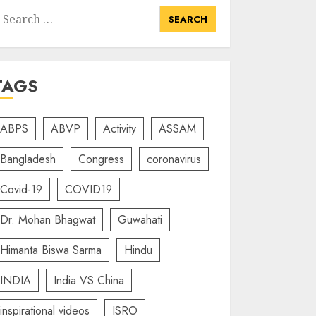
earch
or:
TAGS
ABPS
ABVP
Activity
ASSAM
Bangladesh
Congress
coronavirus
Covid-19
COVID19
Dr. Mohan Bhagwat
Guwahati
Himanta Biswa Sarma
Hindu
INDIA
India VS China
inspirational videos
ISRO