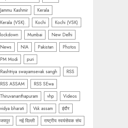
Jammu Kashmir
Kerala
Kerala (VSK).
Kochi
Kochi (VSK)
lockdown
Mumbai
New Delhi
News
NIA
Pakistan
Photos
PM Modi
puri
Rashtriya swayamsevak sangh
RSS
RSS ASSAM
RSS SEwa
Thiruvananthapuram
vhp
Videos
vidya bharati
Vsk assam
इंदौर
जयपुर
नई दिल्ली
राष्ट्रीय स्वयंसेवक संघ