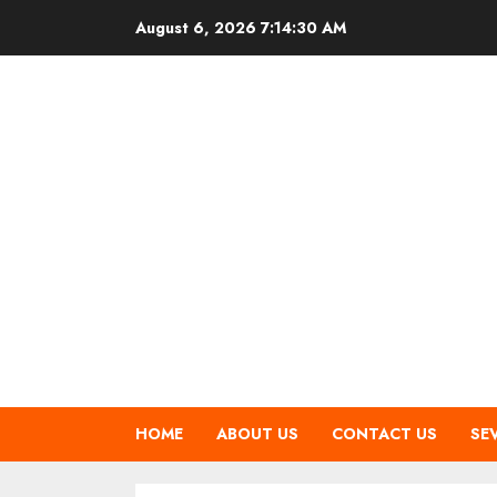
Skip
August 6, 2026
7:14:31 AM
to
content
HOME
ABOUT US
CONTACT US
SE