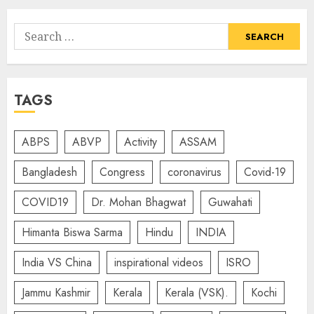
Search
for:
TAGS
ABPS
ABVP
Activity
ASSAM
Bangladesh
Congress
coronavirus
Covid-19
COVID19
Dr. Mohan Bhagwat
Guwahati
Himanta Biswa Sarma
Hindu
INDIA
India VS China
inspirational videos
ISRO
Jammu Kashmir
Kerala
Kerala (VSK).
Kochi