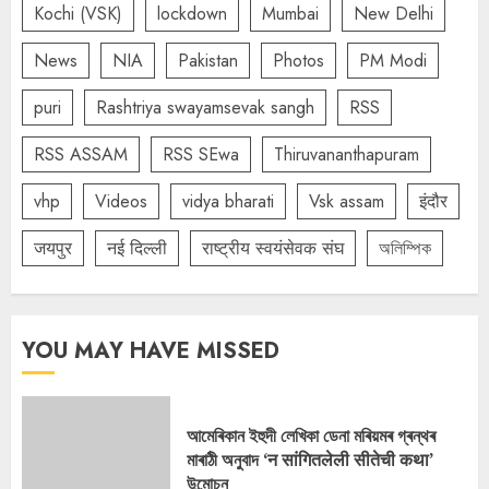
Kochi (VSK)
lockdown
Mumbai
New Delhi
News
NIA
Pakistan
Photos
PM Modi
puri
Rashtriya swayamsevak sangh
RSS
RSS ASSAM
RSS SEwa
Thiruvananthapuram
vhp
Videos
vidya bharati
Vsk assam
इंदौर
जयपुर
नई दिल्ली
राष्ट्रीय स्वयंसेवक संघ
অলিম্পিক
YOU MAY HAVE MISSED
আমেৰিকান ইহুদী লেখিকা ডেনা মৰিয়মৰ গ্ৰন্থৰ
মাৰাঠী অনুবাদ ‘न सांगितलेली सीतेची कथा’
উন্মোচন