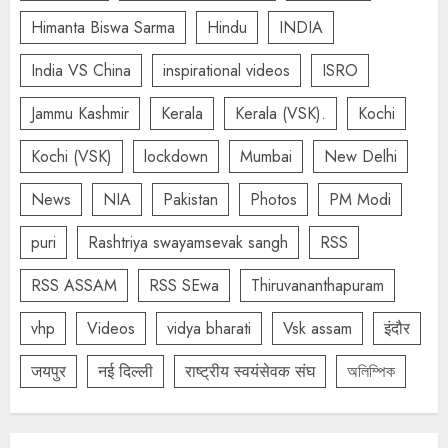
Himanta Biswa Sarma
Hindu
INDIA
India VS China
inspirational videos
ISRO
Jammu Kashmir
Kerala
Kerala (VSK).
Kochi
Kochi (VSK)
lockdown
Mumbai
New Delhi
News
NIA
Pakistan
Photos
PM Modi
puri
Rashtriya swayamsevak sangh
RSS
RSS ASSAM
RSS SEwa
Thiruvananthapuram
vhp
Videos
vidya bharati
Vsk assam
इंदौर
जयपुर
नई दिल्ली
राष्ट्रीय स्वयंसेवक संघ
অলিম্পিক