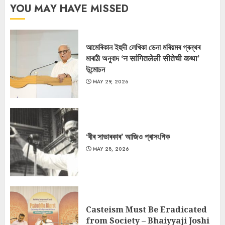
YOU MAY HAVE MISSED
আমেৰিকান ইহুদী লেখিকা ডেনা মৰিয়মৰ গ্ৰন্থৰ
মাৰাঠী অনুবাদ ‘न सांगितलेली सीतेची कथा’
উন্মোচন
MAY 29, 2026
‘বীৰ সাভাৰকাৰ’ আজিও প্ৰাসংগিক
MAY 28, 2026
Casteism Must Be Eradicated
from Society – Bhaiyyaji Joshi