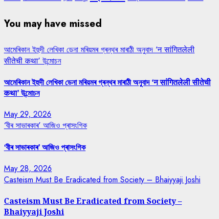
You may have missed
আমেৰিকান ইহুদী লেখিকা ডেনা মৰিয়মৰ গ্ৰন্থৰ মাৰাঠী অনুবাদ ‘न सांगितलेली
सीतेची कथा’ উন্মোচন
আমেৰিকান ইহুদী লেখিকা ডেনা মৰিয়মৰ গ্ৰন্থৰ মাৰাঠী অনুবাদ ‘न सांगितलेली सीतेची
कथा’ উন্মোচন
May 29, 2026
‘বীৰ সাভাৰকাৰ’ আজিও প্ৰাসংগিক
‘বীৰ সাভাৰকাৰ’ আজিও প্ৰাসংগিক
May 28, 2026
Casteism Must Be Eradicated from Society – Bhaiyyaji Joshi
Casteism Must Be Eradicated from Society –
Bhaiyyaji Joshi