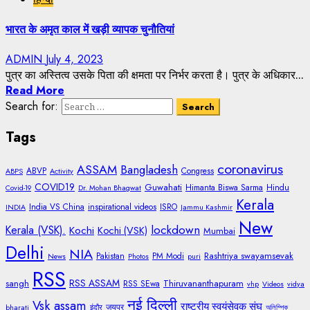
भारत के अमृत काल में खड़ी व्यापक चुनौतियां
ADMIN
July 4, 2023
पुत्र का अस्तित्व उसके पिता की क्षमता पर निर्भर करता है। पुत्र के अधिकार...
Read More
Search for:
Tags
coronavirus
ASSAM
Bangladesh
ABVP
Congress
ABPS
Activity
COVID19
Guwahati
Himanta Biswa Sarma
Hindu
Covid-19
Dr. Mohan Bhagwat
Kerala
India VS China
inspirational videos
ISRO
INDIA
Jammu Kashmir
New
lockdown
Kerala (VSK).
Kochi
Kochi (VSK)
Mumbai
Delhi
NIA
Rashtriya swayamsevak
Pakistan
PM Modi
News
Photos
puri
RSS
RSS ASSAM
sangh
Thiruvananthapuram
RSS SEwa
vhp
Videos
vidya
नई दिल्ली
Vsk assam
राष्ट्रीय स्वयंसेवक संघ
जयपुर
bharati
इंदौर
অলিম্পিক