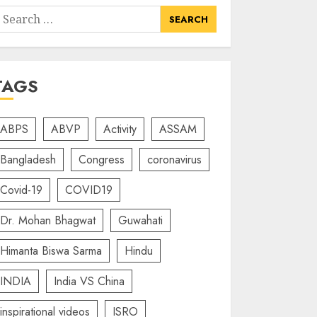
earch
or:
TAGS
ABPS
ABVP
Activity
ASSAM
Bangladesh
Congress
coronavirus
Covid-19
COVID19
Dr. Mohan Bhagwat
Guwahati
Himanta Biswa Sarma
Hindu
INDIA
India VS China
inspirational videos
ISRO