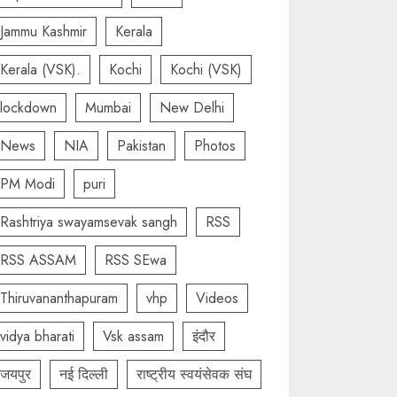
Jammu Kashmir
Kerala
Kerala (VSK).
Kochi
Kochi (VSK)
lockdown
Mumbai
New Delhi
News
NIA
Pakistan
Photos
PM Modi
puri
Rashtriya swayamsevak sangh
RSS
RSS ASSAM
RSS SEwa
Thiruvananthapuram
vhp
Videos
vidya bharati
Vsk assam
इंदौर
जयपुर
नई दिल्ली
राष्ट्रीय स्वयंसेवक संघ