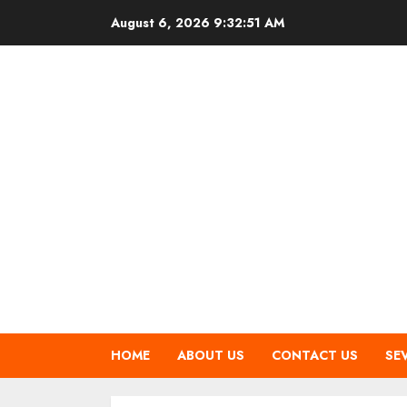
Skip
August 6, 2026
9:32:52 AM
to
content
HOME
ABOUT US
CONTACT US
SE