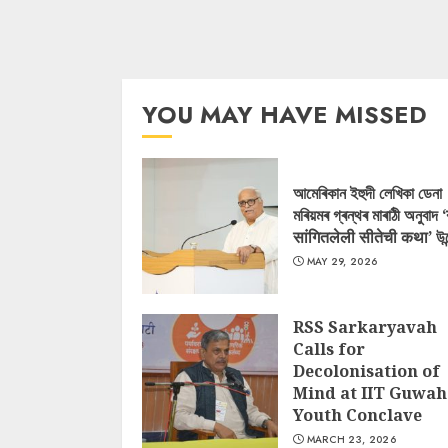
YOU MAY HAVE MISSED
আমেৰিকান ইহুদী লেখিকা ডেনা
মৰিয়মৰ গ্ৰন্থৰ মাৰাঠী অনুবাদ 
सांगितलेली सीतेची कथा’ উন
MAY 29, 2026
RSS Sarkaryavah
Calls for
Decolonisation of
Mind at IIT Guwah
Youth Conclave
MARCH 23, 2026