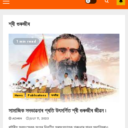
Primary
Menu
শ্ৰী গুৰুজীৰ
1 min read
News
Publications
অসমীয়া
সামাজিক সদভাৱনাৰ প্ৰতি উৎসৰ্গিত শ্ৰী গুৰুজীৰ জীৱন ৷
ADMIN
JULY 11, 2023
ৰাষ্ট্ৰীয় স্বয়ংসেৱক সংঘৰ দ্বিতীয় সৰসংঘচালক শ্ৰদ্ধাৰ মাধৱ সদাশিৱৰাও