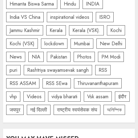
Himanta Biswa Sarma
Hindu
INDIA
India VS China
inspirational videos
ISRO
Jammu Kashmir
Kerala
Kerala (VSK).
Kochi
Kochi (VSK)
lockdown
Mumbai
New Delhi
News
NIA
Pakistan
Photos
PM Modi
puri
Rashtriya swayamsevak sangh
RSS
RSS ASSAM
RSS SEwa
Thiruvananthapuram
vhp
Videos
vidya bharati
Vsk assam
इंदौर
जयपुर
नई दिल्ली
राष्ट्रीय स्वयंसेवक संघ
অলিম্পিক