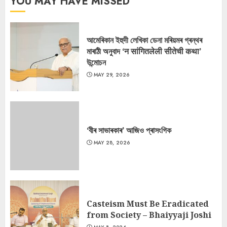
YOU MAY HAVE MISSED
আমেৰিকান ইহুদী লেখিকা ডেনা মৰিয়মৰ গ্ৰন্থৰ
মাৰাঠী অনুবাদ ‘न सांगितलेली सीतेची कथा’
উন্মোচন
MAY 29, 2026
‘বীৰ সাভাৰকাৰ’ আজিও প্ৰাসংগিক
MAY 28, 2026
Casteism Must Be Eradicated
from Society – Bhaiyyaji Joshi