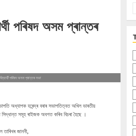
S
f
ৰ্থী পৰিষদ অসম প্ৰান্তৰ
দ্যাৰ্থী পৰিষদ অসম প্ৰান্তৰ সভা
পতি অধ্যাপক হৰেন্দ্ৰ বৰাৰ সভাপতিত্বত অখিল ভাৰতীয়
োৱা সিদ্ধান্ত সমূহ ৰাইজক অবগত কৰিব বিচৰা হৈছে ।
িল তাৰিখৰ জাননী,