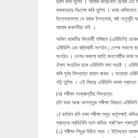
দুৰ্বল কৰি তুলিব । আমাৰ বিবেচনাত ছেবাৰ এই স
ক্ৰমান্বয়ে নিঃশেষ কৰি তুলিব । ভাষা থাকিলেহ
উল্লেখযোগ্য যে বৰাক উপত্যকা, ষষ্ঠ অনুসূচী আৰ
আমাৰ কবলগীয়া নাই ।
অখিল ভাৰতীয় বিদ্যাৰ্থী পৰিষদে (এবিভিপি) ছেবা
এবিভিপি এক ৰাষ্ট্ৰবাদী সংগঠন ; দেশৰ সকলো জাতি
সংগঠন । দেশৰ সকলো জাতি জনগোষ্ঠীৰ ভাষা সংস্কৃ
ঐক্য সংহতিৰ হকে এবিভিপি সদা সচেষ্ট । এবিভিপ
কৰি পুৰ্বৰ সিদ্ধান্ত বাহাল ৰাখক । অন্যথা এবিভ
গঢ়ি তুলিব । এই বিষয়ে এবিভিপি অসম প্ৰান্তে
(খ) পৰীক্ষা সংক্ৰান্তীয় সিদ্ধান্ত:
চলি থকা আৰু আগন্তুক পৰীক্ষা বিষয়ত এবিভিপি 
১) বৰ্তমান চলি থকা পৰীক্ষা সমূহ কৰ্তৃপক্ষই
প্ৰান্তৰ প্ৰতিনিধি দলে কভিড প্ৰট’কল প্ৰস্তু
(২) পৰীক্ষা পিচুৱা উচিত নহব । ইতিমধ্যে আমাৰ 