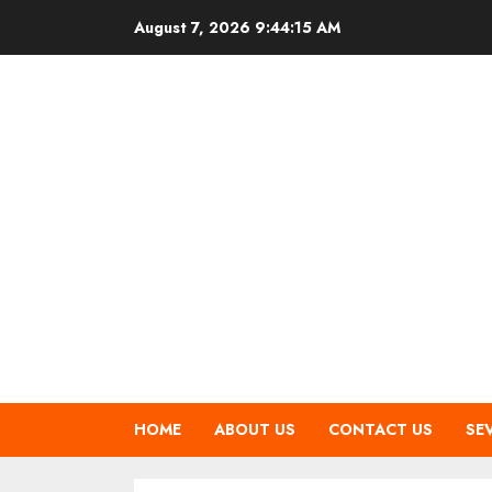
Skip
August 7, 2026
9:44:16 AM
to
content
HOME
ABOUT US
CONTACT US
SE