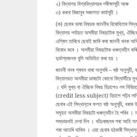
২) বিদ্যালয় বিশ্ববিদ্যালয়ৰ পৰীক্ষাসূচী আৰু
৩) কৰনা বিজানুৰ সজাগতা কাৰ্যসূচী ।
(ক) ছেবাৰ ভাষা বিষয়ক জাননীৰ বিৰোধিতাৰ সিদ্ধ
বিদ্যালয় পৰ্যায়ত অসমীয়া বিষয়টোক মুখ্য, ঐচ
এপ্ৰিল তাৰিখে ছেবাই জাৰি কৰা জাননী খনক অখিল 
বিৰোধ কৰে । অসমীয়া বিষয়টোক গুৰুত্বহীন কৰ
দুৰ্ভাগ্যজনক বুলি অভিহিত কৰা হয় ।
জাননী খনৰ প্ৰথম ধাৰা অনুসৰি – ষষ্ঠ অনুসূচী, 
বিদ্যালয়ত অসমীয়া ভাষাটো কোনো বিদ্যাৰ্থীয়ে মু
। যদি মুখ্য বা ঐচ্ছিক বিষয় হিচাপেও লব নিবি
(credit less subject) হিচাপে পঢ়িব লাগি
ছেবাৰ এই সিদ্ধান্তৰ ফলত ষষ্ঠ অনুসূচী, বৰাক উ
সমূহত অসমীয়া বিষয়টো গুৰুত্বহীন হৈ পৰিব । অ
সম্ভাৱনাই দেখা দিব । বহিঃৰাজ্যৰ পৰা আহি 
পৰা আতৰি থাকিব । এয়া ছেবাৰ হঠকাৰী সিদ্ধান