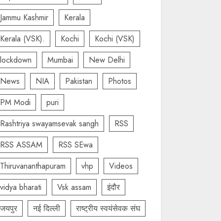
Jammu Kashmir
Kerala
Kerala (VSK).
Kochi
Kochi (VSK)
lockdown
Mumbai
New Delhi
News
NIA
Pakistan
Photos
PM Modi
puri
Rashtriya swayamsevak sangh
RSS
RSS ASSAM
RSS SEwa
Thiruvananthapuram
vhp
Videos
vidya bharati
Vsk assam
इंदौर
जयपुर
नई दिल्ली
राष्ट्रीय स्वयंसेवक संघ