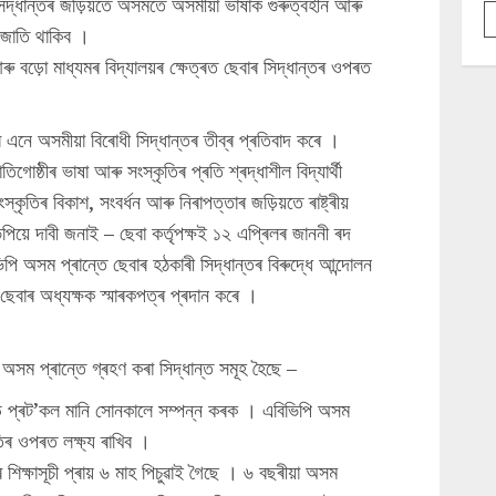
িদ্ধান্তৰ জড়িয়তে অসমতে অসমীয়া ভাষাক গুৰুত্বহীন আৰু
ে জাতি থাকিব ।
ু বড়ো মাধ্যমৰ বিদ্যালয়ৰ ক্ষেত্ৰত ছেবাৰ সিদ্ধান্তৰ ওপৰত
ৰ এনে অসমীয়া বিৰোধী সিদ্ধান্তৰ তীব্ৰ প্ৰতিবাদ কৰে ।
গোষ্ঠীৰ ভাষা আৰু সংস্কৃতিৰ প্ৰতি শ্ৰদ্ধাশীল বিদ্যাৰ্থী
তিৰ বিকাশ, সংবৰ্ধন আৰু নিৰাপত্তাৰ জড়িয়তে ৰাষ্ট্ৰীয়
িয়ে দাবী জনাই – ছেবা কৰ্তৃপক্ষই ১২ এপ্ৰিলৰ জাননী ৰদ
িপি অসম প্ৰান্তে ছেবাৰ হঠকাৰী সিদ্ধান্তৰ বিৰুদ্ধে আন্দোলন
 ছেবাৰ অধ্যক্ষক স্মাৰকপত্ৰ প্ৰদান কৰে ।
অসম প্ৰান্তে গ্ৰহণ কৰা সিদ্ধান্ত সমূহ হৈছে –
 কভিড প্ৰট’কল মানি সোনকালে সম্পন্ন কৰক । এবিভিপি অসম
তিৰ ওপৰত লক্ষ্য ৰাখিব ।
শিক্ষাসূচী প্ৰায় ৬ মাহ পিচুৱাই গৈছে । ৬ বছৰীয়া অসম