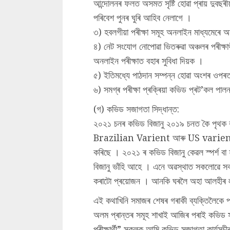
আন্দোলনৰ ফলত অসমত সৃষ্টি হোৱা প্ৰায় দুবছৰীয়
পৰিবেশ পুনৰ ঘুৰি আহিব নেলাগে ।
৩) হবলগীয়া পৰীক্ষা সমূহ অনলাইন মাধ্যমেৰে অ
৪) নেট সংযোগ নোপোৱা ভিতৰুৱা অঞ্চলৰ পৰীক্ষাৰ
অনলাইন পৰীক্ষাত বহাৰ সুবিধা দিয়ক ।
৫) ইতিমধ্যে পাঠদান সম্পন্ন হোৱা অংশৰ ওপৰ
৬) সমগ্ৰ পৰীক্ষা প্ৰক্ৰিয়া কভিড প্ৰট’কল পা
(গ) কভিড সজাগতা সিদ্ধান্ত:
২০২১ চনৰ কভিড বিজানু ২০১৯ চনত কৈ পৃথক 
Brazilian Varient আৰু US varient বুলি বি
কৰিছে । ২০২১ ৰ কভিড বিজানু কেৱল স্পৰ্শ বা 
বিজানু ভাঁহি আহে । এনে অৱস্থাত সকলোৱে সক
কৰাটো প্ৰয়োজন । আনকি ঘৰলৈ অহা আলহীৰ লগত
এই কথাখিনি সমাজৰ শেষৰ গৰাকী ব্যক্তিলৈকে 
অলম প্ৰান্তৰ সমূহ শাখাই আজিৰ পৰাই কভিড সজাগ
পৰীক্ষাৰ্থী” সকলক আমি কভিড সজাগতা কাৰ্যসূচীৰ