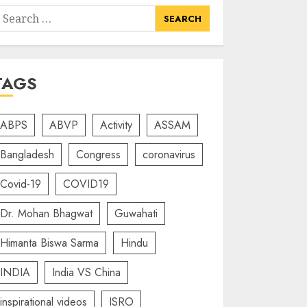
earch
or:
TAGS
ABPS
ABVP
Activity
ASSAM
Bangladesh
Congress
coronavirus
Covid-19
COVID19
Dr. Mohan Bhagwat
Guwahati
Himanta Biswa Sarma
Hindu
INDIA
India VS China
inspirational videos
ISRO