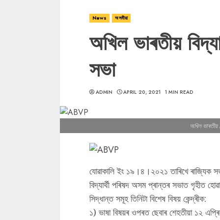
News
অসমীয়া
অখিল ভাৰতীয় বিদ্যা
সভা
ADMIN
APRIL 20, 2021
1 MIN READ
অখিল ভাৰতীয় বি
যোৱাকালি ইং ১৯।৪।২০২১ তাৰিখে ৰাজ্যিক সভা
বিদ্যাৰ্থী পৰিষদ অসম প্ৰান্তৰ সভাত গৃহীত হ
সিদ্ধান্ত সমূহ তিনিটা বিশেষ বিষয় কেন্দ্ৰীক:
১) ভাষা বিষয়ৰ ওপৰত ছেবাৰ শেহতীয়া ১২ এপ্ৰ