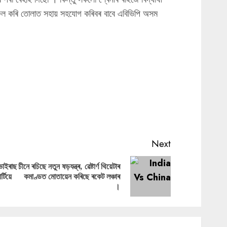
সফল কৰি তোলাত সহায় সহযোগ কৰিবৰ বাবে এবিভিপি অসম
Next
ভাইৰাছ
চীনে ৰচিছে নতুন ষড়যন্ত্ৰ, ৱেষ্টাৰ্ণ থিয়েটাৰ
Previous
Next
টিয়ে
কমাণ্ডত মোতায়েন কৰিছে ৰকেট লঞ্চাৰ
post:
post:
।