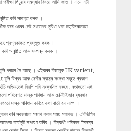
া পৰীক্ষা পিচুৱাৰ সমস্যাৰ বিষয়ে আমি জ্ঞাত । এনে এটা
নুষ্ঠিত কৰি সমাপ্ত কৰক ।
্থীক ঘৰৰ ওচৰৰ নেট সংযোগৰ সুবিধা থকা মহাবিদ্যালয়ত
তহে প্ৰশ্নকাকত প্ৰস্তুত কৰক ।
লন কৰি অনুষ্ঠিত আৰু সম্পন্ন কৰক ।
বুলি প্ৰচাৰ হৈ আছে । এইবাৰৰ বিজানুক UK varient,
শ্বৰ আৰু দেশীয় স্বাস্থ্য সংস্থা সমূহে প্ৰকাশ
হাঁচি জড়িয়তেই বিয়পি পৰি সংক্ৰমিত নকৰে ; বতাহতো এই
লো পৰিবেশত মাস্ক পৰিধান আৰু চেনিটাইজাৰ ব্যৱহাৰ
ো মাস্ক পৰিধান কৰিহে কথা বাৰ্তা হব লাগে ।
প্ৰচাৰ কৰি সকলোকে সজাগ কৰাৰ সময় সমাগত । এবিভিপিৰ
তা কাৰ্যসূচী ৰূপায়ণ কৰিব । বিদ্যাৰ্থী পৰিষদৰ “সদস্য
 পৰা ৰেহাই দিছো । কিন্তু সকলো শ্ৰেনীৰ ৰাইজে বিদ্যাৰ্থী