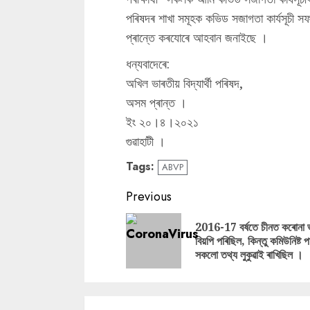
পৰিষদৰ শাখা সমূহক কভিড সজাগতা কাৰ্যসূচী 
প্ৰান্তে কৰযোৰে আহবান জনাইছে ।
ধন্যবাদেৰে:
অখিল ভাৰতীয় বিদ্যাৰ্থী পৰিষদ,
অসম প্ৰান্ত ।
ইং ২০।৪।২০২১
গুৱাহাটী ।
Tags:
ABVP
Continue
Previous
Reading
2016-17 বৰ্ষতে চীনত কৰোনা 
বিয়পি পৰিছিল, কিন্তু কমিউনিষ্ট পাৰ্
সকলো তথ্য লুকুৱাই ৰাখিছিল ।