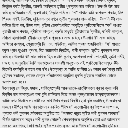
নিৰ্জুমন বৰাই দ্বিতীয়, আৰুচি আফ্ৰিনে তৃতীয় পুৰস্কাৰ লাভ কৰিছে ৷ উদগনি বঁটা লাভ
কৰিছে অভিজ্ঞান শৰ্মা, তৃষ্ণা নাথ, নিভৃতি পাঠকে ৷ “গ” শাখাত এনি কাশ্যপে প্ৰথম, নিষ্ঠা
প্ৰিয়ম শৰ্মাই দ্বিতীয়, মুক্তিশান্তা বৰ্মনে তৃতীয় পুৰস্কাৰ লাভ কৰিছে ৷ উদগনি বঁটা লাভ
কৰিছে শিল্পা বৰা, চিন্ময় দাস, ধৃতিমা ডেকাই৷কবিতা আবৃত্তি প্ৰতিযোগিতাৰ “ক” শাখাত
পূৱাঞ্চী দাসে প্ৰথম, প্ৰীতিষা কাশ্যপ, শ্ৰুতি মাধুৰ্যই যুটীয়াভাৱে দ্বিতীয়, ৰাগিনী কাশ্যপ,
মঞ্জিতা হাজৰিকাই যুটীয়াভাৱে তৃতীয় পুৰস্কাৰ লাভ কৰিছে ৷ উদগনি বঁটা লাভ কৰিছে
অক্ষিতা কাশ্যপ, শ্ৰেয়াংশ্ৰী ডি. এন. শইকীয়া, আত্মিষা প্ৰজ্ঞা হাজৰিকাই ৷ “খ” শাখাত
বকুল প্ৰাণ ভূঞাই প্ৰথম, ৰিয়া ভট্টাচাৰ্যই দ্বিতীয়, গাৰ্গী কাশ্যপে তৃতীয় পুৰস্কাৰ লাভ
কৰিছে ৷ উদগনি বঁটা লাভ কৰিছে হিমজ্যোতি কুমাৰ, অংশ্ৰুতা লক্ষ্মী গোস্বামী, মূৰ্চনা শৰ্মাই
৷ অহা ৭ জানুৱাৰীৰ বিয়লি গ্ৰন্থমেলাৰ সামৰণী অনুষ্ঠানত এই প্ৰতিযোগিতাসমূহৰ বঁটা-
বিতৰণী কাৰ্যসূচী ৰূপায়ণ কৰা হ’ব ৷ উল্লেখ্য যে আজি দুপৰীয়া ১২ বজাৰ পৰা বৈশ্য ষ্টাডি
চেন্টাৰৰ সঞ্চালক, শৈলেন বৈশ্যৰ পৰিচালনাত অনুষ্ঠিত মুকলি কুইজত শতাধিক লোকে
অংশগ্ৰহণ কৰে ৷
উল্লেখ্য যে বিদ্বৎ সমাজ , সাহিত্যপ্ৰেমী আৰু ছাত্ৰ-ছাত্ৰীসকলে গ্ৰন্থ ক্ৰয় কৰি
বিক্ৰীৰ হাৰ আশাব্যঞ্জক কৰা বুলি জানিবলৈ দিছে অসম গ্ৰন্থমেলাৰ উদ্যোক্তাসকলে ৷
আজি দশম দিনালৈ ৫ কোটি ৮০ লাখ টকাৰ গ্ৰন্থ বিক্ৰী হোৱা বুলি জনাইছে উদ্যোক্তা
সকলে ৷ ইপিনে আজি গ্ৰন্থমেলাৰ বকৰিত “বিস্ময়” আলোচনীৰ প্ৰতিষ্ঠাপক সম্পাদক,
প্ৰয়াত শশী ফুকনৰ সোঁৱৰণত অনুষ্ঠিত হয় “অসমত পঢ়ুৱৈ সৃষ্টিত শশী ফুকনৰ অৱদান”
শীৰ্ষক আলোচনা সত্ৰ ৷ শশী ফুকন সোঁৱৰণী প্ৰেক্ষাগৃহতে অনুষ্ঠিত হোৱা এই আলোচনা
সত্ৰত অংশগ্ৰহণ কৰি পঢ়ুৱৈ সৃষ্টিত প্ৰয়াত ফুকন আৰু “বিস্ময়” আলোচনীৰ ভূমিকাৰ