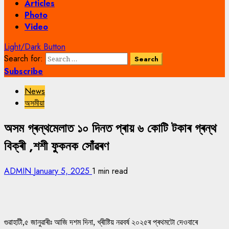
Articles
Photo
Video
Light/Dark Button
Search for:
Subscribe
News
অসমীয়া
অসম গ্ৰন্থমেলাত ১০ দিনত প্ৰায় ৬ কোটি টকাৰ গ্ৰন্থ
বিক্ৰী ,শশী ফুকনক সোঁৱৰণ
ADMIN
January 5, 2025
1 min read
গুৱাহাটী,৫ জানুৱাৰীঃ আজি দশম দিনা, খ্ৰীষ্টিয় নৱবৰ্ষ ২০২৫ৰ প্ৰথমটো দেওবাৰে