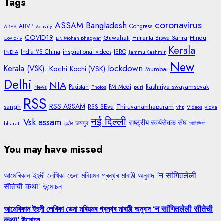
Tags
coronavirus
ASSAM
Bangladesh
ABVP
Congress
ABPS
Activity
COVID19
Guwahati
Himanta Biswa Sarma
Hindu
Covid-19
Dr. Mohan Bhagwat
Kerala
India VS China
inspirational videos
ISRO
INDIA
Jammu Kashmir
New
lockdown
Kerala (VSK).
Kochi
Kochi (VSK)
Mumbai
Delhi
NIA
Rashtriya swayamsevak
Pakistan
PM Modi
News
Photos
puri
RSS
RSS ASSAM
sangh
Thiruvananthapuram
RSS SEwa
vhp
Videos
vidya
नई दिल्ली
Vsk assam
राष्ट्रीय स्वयंसेवक संघ
जयपुर
bharati
इंदौर
অলিম্পিক
You may have missed
আমেৰিকান ইহুদী লেখিকা ডেনা মৰিয়মৰ গ্ৰন্থৰ মাৰাঠী অনুবাদ ‘न सांगितलेली
सीतेची कथा’ উন্মোচন
আমেৰিকান ইহুদী লেখিকা ডেনা মৰিয়মৰ গ্ৰন্থৰ মাৰাঠী অনুবাদ ‘न सांगितलेली सीतेची
कथा’ উন্মোচন