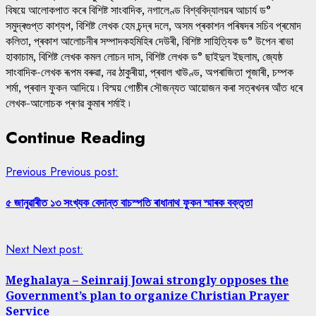
বিষয়ে আলোকপাত কৰে বিশিষ্ট সাংবাদিক, নগালেণ্ড বিশ্ববিদ্যালয়ৰ আচাৰ্য ড°
সমুদ্ৰগুপ্ত কাশ্যপ, বিশিষ্ট লেখক হেম চন্দ্ৰ দলে, অসম প্ৰকাশন পৰিষদৰ সচিব প্ৰমোদ
কলিতা, প্ৰকাশ আলোচনীৰ সম্পাদকহমিহিৰ দেউৰী, বিশিষ্ট সাহিত্যিক ড° উপেন ৰাভা
হাকাচাম, বিশিষ্ট লেখক কমল লোচন দাস, বিশিষ্ট লেখক ড° ছাইদুল ইছলাম, জ্যেষ্ঠ
সাংবাদিক-লেখক ৰূপম বৰুৱা, নৱ ঠাকুৰীয়া, প্ৰবাল খাউণ্ড, অপৰাজিতা পূজাৰী, চম্পক
শৰ্মা, প্ৰবাল ফুকন আদিয়ে ৷ বিস্ময় গোষ্ঠীৰ সৌজন্যত আয়োজন কৰা সত্ৰখনৰ আঁত ধৰে
লেখক-আলোচক প্ৰণৱ কুমাৰ শৰ্মাই ৷
Continue Reading
Previous
Previous post:
৫ জানুৱাৰীত ১৩ সংখ্যক বেদান্ত বাচস্পতি ৰাধানাথ ফুকন স্মাৰক বক্তৃতা
Next
Next post:
Meghalaya – Seinraij Jowai strongly opposes the
Government’s plan to organize Christian Prayer
Service