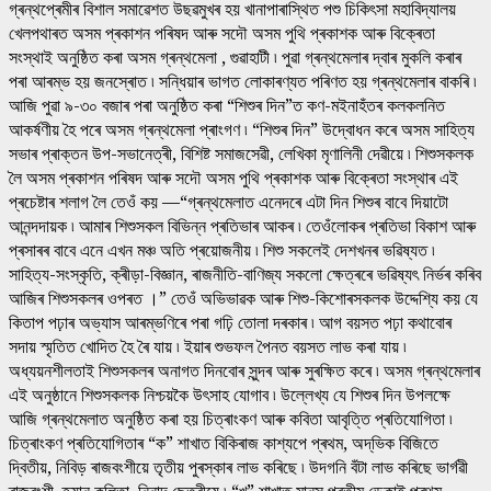
গ্ৰন্থপ্ৰেমীৰ বিশাল সমাৱেশত উছৱমুখৰ হয় খানাপাৰাস্থিত পশু চিকিৎসা মহাবিদ্যালয়
খেলপথাৰত অসম প্ৰকাশন পৰিষদ আৰু সদৌ অসম পুথি প্ৰকাশক আৰু বিক্ৰেতা
সংস্থাই অনুষ্ঠিত কৰা অসম গ্ৰন্থমেলা , গুৱাহাটী ৷ পুৱা গ্ৰন্থমেলাৰ দ্বাৰ মুকলি কৰাৰ
পৰা আৰম্ভ হয় জনস্ৰোত ৷ সন্ধিয়াৰ ভাগত লোকাৰণ্যত পৰিণত হয় গ্ৰন্থমেলাৰ বাকৰি ৷
আজি পুৱা ৯-৩০ বজাৰ পৰা অনুষ্ঠিত কৰা “শিশুৰ দিন”ত কণ-মইনাহঁতৰ কলকলনিত
আকৰ্ষণীয় হৈ পৰে অসম গ্ৰন্থমেলা প্ৰাংগণ ৷ “শিশুৰ দিন” উদ্বোধন কৰে অসম সাহিত্য
সভাৰ প্ৰাক্তন উপ-সভানেত্ৰী, বিশিষ্ট সমাজসেৱী, লেখিকা মৃণালিনী দেৱীয়ে ৷ শিশুসকলক
লৈ অসম প্ৰকাশন পৰিষদ আৰু সদৌ অসম পুথি প্ৰকাশক আৰু বিক্ৰেতা সংস্থাৰ এই
প্ৰচেষ্টাৰ শলাগ লৈ তেওঁ কয় —“গ্ৰন্থমেলাত এনেদৰে এটা দিন শিশুৰ বাবে দিয়াটো
আনন্দদায়ক ৷ আমাৰ শিশুসকল বিভিন্ন প্ৰতিভাৰ আকৰ ৷ তেওঁলোকৰ প্ৰতিভা বিকাশ আৰু
প্ৰসাৰৰ বাবে এনে এখন মঞ্চ অতি প্ৰয়োজনীয় ৷ শিশু সকলেই দেশখনৰ ভৱিষ্যত ৷
সাহিত্য-সংস্কৃতি, ক্ৰীড়া-বিজ্ঞান, ৰাজনীতি-বাণিজ্য সকলো ক্ষেত্ৰৰে ভৱিষ্যৎ নিৰ্ভৰ কৰিব
আজিৰ শিশুসকলৰ ওপৰত ।” তেওঁ অভিভাৱক আৰু শিশু-কিশোৰসকলক উদ্দেশ্যি কয় যে
কিতাপ পঢ়াৰ অভ্যাস আৰম্ভণিৰে পৰা গঢ়ি তোলা দৰকাৰ ৷ আগ বয়সত পঢ়া কথাবোৰ
সদায় স্মৃতিত খোদিত হৈ ৰৈ যায় ৷ ইয়াৰ শুভফল পৈনত বয়সত লাভ কৰা যায় ৷
অধ্যয়নশীলতাই শিশুসকলৰ অনাগত দিনবোৰ সুন্দৰ আৰু সুৰক্ষিত কৰে ৷ অসম গ্ৰন্থমেলাৰ
এই অনুষ্ঠানে শিশুসকলক নিশ্চয়কৈ উৎসাহ যোগাব ৷ উল্লেখ্য যে শিশুৰ দিন উপলক্ষে
আজি গ্ৰন্থমেলাত অনুষ্ঠিত কৰা হয় চিত্ৰাংকণ আৰু কবিতা আবৃত্তি প্ৰতিযোগিতা ৷
চিত্ৰাংকণ প্ৰতিযোগিতাৰ “ক” শাখাত বিকিৰাজ কাশ্যপে প্ৰথম, অদ্‌ভিক বিজিতে
দ্বিতীয়, নিবিড় ৰাজবংশীয়ে তৃতীয় পুৰস্কাৰ লাভ কৰিছে ৷ উদগনি বঁটা লাভ কৰিছে ভাৰ্গৱী
ৰাজবংশী, হৃয়ান কলিতা, নিনাদ ছেত্ৰীয়ে ৷ “খ” শাখাত মানস প্ৰতীম ডেকাই প্ৰথম,