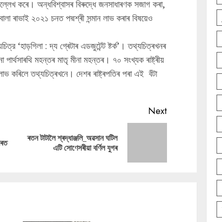
ে উল্লেখ কৰে। অন্ধবিশ্বাসৰ বিৰুদ্ধে জনসাধাৰণক সজাগ কৰা,
লা ৰাভাই ২০২১ চনত পদ্মশ্ৰী সন্মান লাভ কৰাৰ বিষয়েও
যচিত্র ‘হাড়গিলা : দ্য গ্ৰেটাৰ এডজুটেন্ট ষ্টৰ্ক’। তথ্যচিত্ৰখনৰ
াৰ্থসাৰথি মহন্তৰ মাতৃ মীনা মহন্তৰ। ৭০ সংখ্যক ৰাষ্ট্ৰীয়
টা লাভ কৰিলে তথ্যচিত্ৰখনে। দেশৰ ৰাষ্ট্ৰপতিৰ পৰা এই বঁটা
Next
ৰতন টাটালৈ শ্ৰদ্ধাঞ্জলি_অৱসান ঘটিল
Previous
Next
বৰত
এটি সোণেসৰীয়া বৰ্ণিল যুগৰ
post:
post: