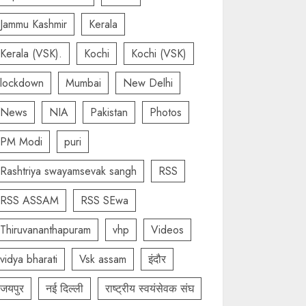
Jammu Kashmir
Kerala
Kerala (VSK).
Kochi
Kochi (VSK)
lockdown
Mumbai
New Delhi
News
NIA
Pakistan
Photos
PM Modi
puri
Rashtriya swayamsevak sangh
RSS
RSS ASSAM
RSS SEwa
Thiruvananthapuram
vhp
Videos
vidya bharati
Vsk assam
इंदौर
जयपुर
नई दिल्ली
राष्ट्रीय स्वयंसेवक संघ