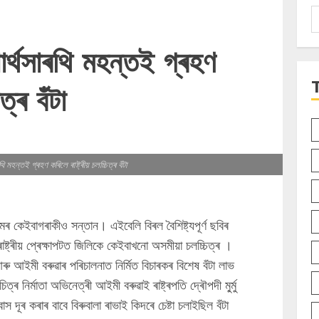
S
f
ৰ্থসাৰথি মহন্তই গ্ৰহণ
িত্ৰ বঁটা
মহন্তই গ্ৰহণ কৰিলে ৰাষ্ট্ৰীয় চলচ্চিত্ৰ বঁটা
সমৰ কেইবাগৰাকীও সন্তান। এইবেলি বিৰল বৈশিষ্ট্যপূৰ্ণ ছবিৰ
ৰাষ্ট্ৰীয় প্ৰেক্ষাপটত জিলিকে কেইবাখনো অসমীয়া চলচ্চিত্ৰ ।
 আইমী বৰুৱাৰ পৰিচালনাত নিৰ্মিত বিচাৰকৰ বিশেষ বঁটা লাভ
ত্ৰ নিৰ্মাতা অভিনেত্ৰী আইমী বৰুৱাই ৰাষ্ট্ৰপতি দ্ৰৌপদী মু্ৰ্মু
 দূৰ কৰাৰ বাবে বিৰুবালা ৰাভাই কিদৰে চেষ্টা চলাইছিল বঁটা