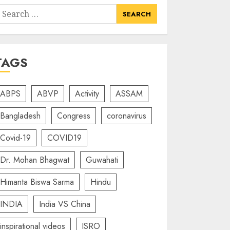
earch
or:
TAGS
ABPS
ABVP
Activity
ASSAM
Bangladesh
Congress
coronavirus
Covid-19
COVID19
Dr. Mohan Bhagwat
Guwahati
Himanta Biswa Sarma
Hindu
INDIA
India VS China
inspirational videos
ISRO