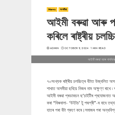
News
অসমীয়া
আইমী বৰুৱা আৰু পা
কৰিলে ৰাষ্ট্ৰীয় চলচ্চ
ADMIN
OCTOBER 9, 2024
1 MIN READ
আইমী বৰুৱা আৰু পাৰ্থসাৰথি 
৭০সংখ্যক ৰাষ্ট্ৰীয় চলচ্চিত্ৰ বঁটাত উজ্বলিত অ
শাখাত অসমীয়া ছবিয়ে নিজৰ নাম অক্ষুণ্ণ ৰাখে ৷ 
আইমী বৰুৱা প্ৰডাকচন ছ’চাইটীৰ প্ৰযোজনাত আৰু
কৰা “বিৰুবালা- ‘উইটচ’ টু পদ্মশ্ৰী”-ৰ বাবে তথ্যচি
হাতৰ পৰা বঁটা গ্ৰহণ কৰে।সমাজৰ পৰা অন্ধবিশ্বাস