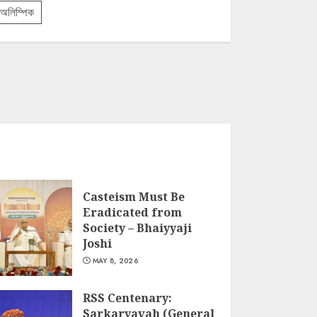
অলিম্পিক
Casteism Must Be
Eradicated from
Society – Bhaiyyaji
Joshi
MAY 8, 2026
RSS Centenary:
Sarkaryavah (General