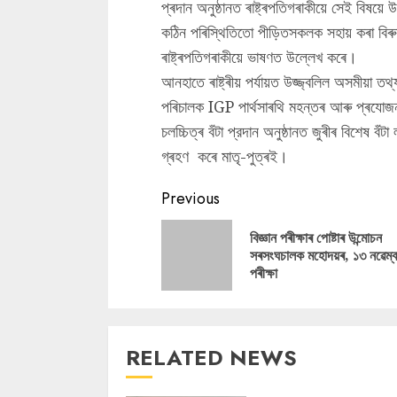
প্ৰদান অনুষ্ঠানত ৰাষ্ট্ৰপতিগৰাকীয়ে সেই বিষয়
কঠিন পৰিস্থিতিতো পীড়িতসকলক সহায় কৰা বিৰুবা
ৰাষ্ট্ৰপতিগৰাকীয়ে ভাষণত উল্লেখ কৰে।
আনহাতে ৰাষ্ট্ৰীয় পৰ্যায়ত উজ্জ্বলিল অসমীয়া তথ্
পৰিচালক IGP পাৰ্থসাৰথি মহন্তৰ আৰু প্ৰযোজনা প
চলচ্চিত্ৰ বঁটা প্রদান অনুষ্ঠানত জুৰীৰ বিশেষ বঁ
গ্ৰহণ কৰে মাতৃ-পুত্ৰই।
Continue
Previous
Reading
বিজ্ঞান পৰীক্ষাৰ পোষ্টাৰ উন্মোচন
সৰসংঘচালক মহোদয়ৰ, ১৩ নৱেম্
পৰীক্ষা
RELATED NEWS