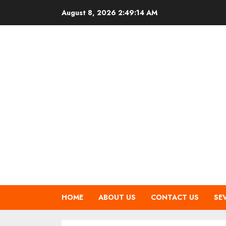
Skip
August 8, 2026
2:49:15 AM
to
content
HOME
ABOUT US
CONTACT US
SE