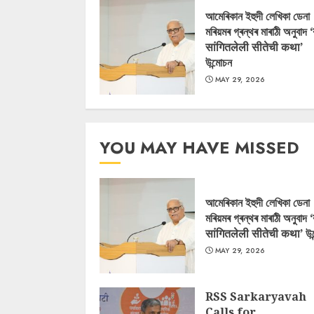
আমেৰিকান ইহুদী লেখিকা ডেনা
মৰিয়মৰ গ্ৰন্থৰ মাৰাঠী অনুবাদ 
सांगितलेली सीतेची कथा’
উন্মোচন
MAY 29, 2026
YOU MAY HAVE MISSED
আমেৰিকান ইহুদী লেখিকা ডেনা
মৰিয়মৰ গ্ৰন্থৰ মাৰাঠী অনুবাদ 
सांगितलेली सीतेची कथा’ উন
MAY 29, 2026
RSS Sarkaryavah
Calls for