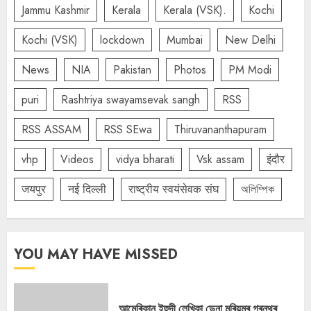
Jammu Kashmir
Kerala
Kerala (VSK).
Kochi
Kochi (VSK)
lockdown
Mumbai
New Delhi
News
NIA
Pakistan
Photos
PM Modi
puri
Rashtriya swayamsevak sangh
RSS
RSS ASSAM
RSS SEwa
Thiruvananthapuram
vhp
Videos
vidya bharati
Vsk assam
इंदौर
जयपुर
नई दिल्ली
राष्ट्रीय स्वयंसेवक संघ
অলিম্পিক
YOU MAY HAVE MISSED
আমেৰিকান ইহুদী লেখিকা ডেনা মৰিয়মৰ গ্ৰন্থৰ