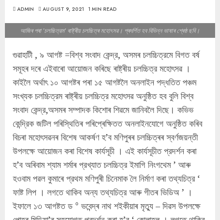
ADMIN
AUGUST 9, 2021
1 MIN READ
আজিৰ পৰা 'চলচ্চিত্রম' ৰাষ্ট্ৰীয় চলচ্চিত্ৰ মহোৎসৱ। প্ৰদৰ্শিত হব বিভিন্ন ভাষাৰ শ্ৰেষ্ঠ ছবি।
গুৱাহাটী , ৯ আগষ্ট =বিশ্ব সংবাদ কেন্দ্র, অসমৰ চলচ্চিত্রমে বিগত বর্ষ
সমূহৰ দৰে এইবাৰাে আয়ােজন কৰিছে ৰাষ্ট্ৰীয় চলচ্চিত্র মহােৎসৱ ।
কাইলৈ অৰ্থাৎ ১০ আগষ্টৰ পৰা ১৫ আগষ্টলৈ অনলাইন পদ্ধতিত পঞ্চম
সংখ্যক চলচ্চিত্রম ৰাষ্ট্ৰীয় চলচ্চিত্র মহােৎসৱ অনুষ্ঠিত হব বুলি বিশ্ব
সংবাদ কেন্দ্র,অসমৰ সম্পাদক কিশোৰ শিৱমে জানিবলৈ দিছে। কভিভ
কেন্দ্রিক জটিল পৰিস্থিতিৰ পৰিপ্ৰেক্ষিতত অনলাইনযােগে অনুষ্ঠিত কৰিব
বিচৰা মহোৎসৱনৰ বিশেষ আকর্ষণ হ’ব মণিপুৰৰ চলচ্চিত্ৰৰ স্বর্ণজয়ন্তী
উপলক্ষে আয়োজন কৰা বিশেষ কার্যসূচী । এই কার্যসূচীত প্রদর্শন কৰা
হ’ব অৰিবাম শ্যাম শৰ্মাৰ প্রখ্যাত চলচ্চিত্র ইমাগি নিংগথেম ’ আৰু
হওবাম পৱল কুমাৰে প্রথম মণিপুৰী চিনেমাক লৈ নিৰ্মাণ কৰা তথ্যচিত্র ‘
ফাষ্ট লিপ । লগতে থাকিব অন্য তথ্যচিত্র আৰু গীতৰ ভিডিঅ ’ ।
ইফালে ১৩ আগষ্টত ড ° ভবেন্দ্ৰ নাথ শইকীয়াৰ মৃত্যু – দিৱস উপলক্ষে
পােহৰ মিডিয়া’ৰ সহযােগত প্রদর্শন কৰা হ’ব ‘ কোলাহল । লগতে থাকিব