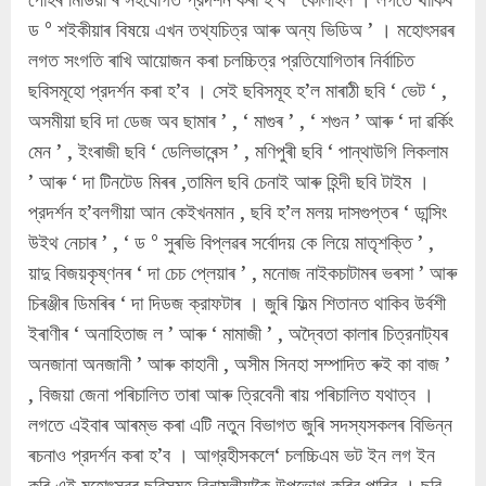
ড ° শইকীয়াৰ বিষয়ে এখন তথ্যচিত্র আৰু অন্য ভিডিঅ ’ । মহােৎসৱৰ
লগত সংগতি ৰাখি আয়োজন কৰা চলচ্চিত্র প্রতিযােগিতাৰ নির্বাচিত
ছবিসমূহাে প্রদর্শন কৰা হ’ব । সেই ছবিসমূহ হ’ল মাৰাঠী ছবি ‘ ভেট ‘ ,
অসমীয়া ছবি দা ডেজ অব ছামাৰ ’ , ‘ মাগুৰ ’ , ‘ শগুন ’ আৰু ‘ দা ৱৰ্কিং
মেন ’ , ইংৰাজী ছবি ‘ ডেলিভাৰেন্স ’ , মণিপুৰী ছবি ‘ পান্থাউগি লিকলাম
’ আৰু ‘ দা টিনটেড মিৰৰ ,তামিল ছবি চেনাই আৰু হিন্দী ছবি টাইম ।
প্রদর্শন হ’বলগীয়া আন কেইখনমান , ছবি হ’ল মলয় দাসগুপ্তৰ ‘ ডান্সিং
উইথ নেচাৰ ’ , ‘ ড ° সুৰভি বিপ্লৱৰ সৰ্বোদয় কে লিয়ে মাতৃশক্তি ’ ,
য়াদু বিজয়কৃষ্ণনৰ ‘ দা চেচ প্লেয়াৰ ’ , মনােজ নাইকচাটামৰ ভৰসা ’ আৰু
চিৰঞ্জীৰ ডিমৰিৰ ‘ দা দিডজ ক্রাফটাৰ । জুৰি ফিল্ম শিতানত থাকিব উর্বশী
ইৰাণীৰ ‘ অনাহিতাজ ল ’ আৰু ‘ মামাজী ’ , অদ্বৈতা কালাৰ চিত্রনাট্যৰ
অনজানা অনজানী ’ আৰু কাহানী , অসীম সিনহা সম্পাদিত ৰুই কা বাজ ’
, বিজয়া জেনা পৰিচালিত তাৰা আৰু ত্রিবেনী ৰায় পৰিচালিত যথাত্ব ।
লগতে এইবাৰ আৰম্ভ কৰা এটি নতুন বিভাগত জুৰি সদস্যসকলৰ বিভিন্ন
ৰচনাও প্রদর্শন কৰা হ’ব । আগ্রহীসকলে‘ চলচ্চিএম ভট ইন লগ ইন
কৰি এই মহোৎসৱৰ ছবিসমূহ বিনামূলীয়াকৈ উপভােগ কৰিব পাৰিব । ছবি