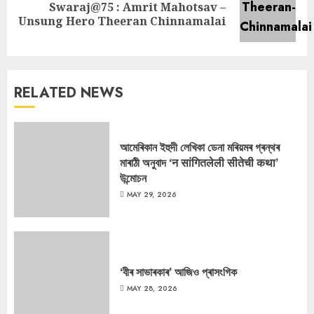
Swaraj@75 : Amrit Mahotsav –
Next
Unsung Hero Theeran Chinnamalai
post:
RELATED NEWS
আমেৰিকান ইহুদী লেখিকা ডেনা মৰিয়মৰ গ্ৰন্থৰ
মাৰাঠী অনুবাদ ‘न सांगितलेली सीतेची कथा’
উন্মোচন
MAY 29, 2026
‘বীৰ সাভাৰকাৰ’ আজিও প্ৰাসংগিক
MAY 28, 2026