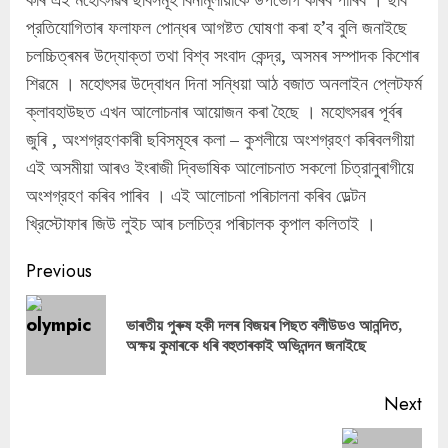
প্রতিযােগিতাৰ ফলাফল পােন্ধৰ আগষ্টত ঘােষণা কৰা হ’ব বুলি জনাইছে
চলচ্চিত্ৰমৰ উদ্যোক্তা তথা বিশ্ব সংবাদ কেন্দ্র, অসমৰ সম্পাদক কিশােৰ
শিৱমে । মহােৎসৱ উদ্বোধন দিনা সন্ধিয়া আঠ বজাত অনলাইন প্লেটফর্ম
ক্লাবহাউছত এখন আলােচনাৰ আয়ােজন কৰা হৈছে । মহােৎসৱৰ পূৰ্বৰ
জুৰি , অংশগ্রহণকাৰী ছবিসমূহৰ কলা – কুশলীয়ে অংশগ্রহণ কৰিবলগীয়া
এই অসমীয়া আৰও ইংৰাজী দ্বিভাষিক আলােচনাত সকলাে চিত্রানুৰাগীয়ে
অংশগ্রহণ কৰিব পাৰিব । এই আলােচনা পৰিচালনা কৰিব ডেল্টন
খ্রিস্টোফাৰ জিউ লুইচ আৰ চলচিত্র পৰিচালক কৃপাল কলিতাই ।
Continue
Previous
Reading
ভাৰতীয় পুৰুষ হকী দলৰ বিজয়ৰ পিছত বলীউডও আনন্দিত,
Pre
অক্ষয় কুমাৰকে ধৰি বহুতাৰকাই অভিনন্দন জনাইছে
pos
Next