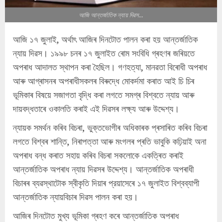
আজি আন্তৰ্জাতিক ন্যায় দিৱস...
আজি ১৭ জুলাই, অৰ্থাৎ আজিৰ দিনটোত পালন কৰা হয় আন্তৰ্জাতিক
ন্যায় দিৱস। ১৯৯৮ চনৰ ১৭ জুলাইত ৰোম সংবিধি গ্ৰহণৰ জৰিয়তে
অপৰাধ আদালত স্থাপন কৰা হৈছিল। গণহত্যা, মানৱতা বিৰোধী অপৰাধ
আৰু আগ্ৰাসনৰ অপৰাধীসকলৰ বিৰুদ্ধে মোকৰ্দমা কৰাত আই চি চিৰ
ভূমিকাৰ বিষয়ে সজাগতা বৃদ্ধি কৰা লগতে সমগ্ৰ বিশ্বতে ন্যায় আৰু
দায়বদ্ধতাৰে ওকালতি কৰাই এই দিৱসৰ লক্ষ্য আৰু উদ্দেশ্য।
ন্যায়ক সমৰ্থন কৰিব বিচৰা, ভুক্তভোগীৰ অধিকাৰক প্ৰসাৰিত কৰিব বিচৰা
লগতে বিশ্বৰ শান্তি, নিৰাপত্তা আৰু মংগলৰ প্ৰতি ভাবুকি কঢ়িয়াই অনা
অপৰাধ বন্ধ কৰাত সহায় কৰিব বিচৰা সকলোকে একত্ৰিত কৰাই
আন্তৰ্জাতিক অপৰাধ ন্যায় দিৱসৰ উদ্দেশ্য। আন্তর্জাতিক অপৰাধী
বিচাৰৰ ব্যৱস্থাটোক স্বীকৃতি দিয়াৰ প্রয়াসেৰে ১৭ জুলাইত বিশ্বব্যাপী
আন্তর্জাতিক ন্যায়বিচাৰ দিৱস পালন কৰা হয়।
আজিৰ দিনটোত মুখ্য ভূমিকা গ্ৰহণ কৰে আন্তৰ্জাতিক অপৰাধ