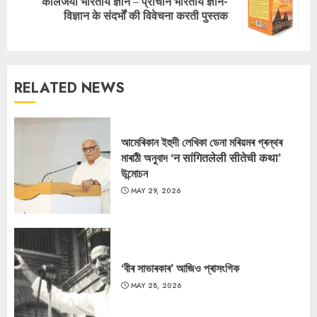
कालजयी भारतीय ज्ञान – प्राचीन भारतीय ज्ञान-
Next
विज्ञान के संदर्भों की विवेचना करती पुस्तक
post:
RELATED NEWS
আমেৰিকান ইহুদী লেখিকা ডেনা মৰিয়মৰ গ্ৰন্থৰ
মাৰাঠী অনুবাদ ‘न सांगितलेली सीतेची कथा’
উন্মোচন
MAY 29, 2026
‘বীৰ সাভাৰকাৰ’ আজিও প্ৰাসংগিক
MAY 28, 2026