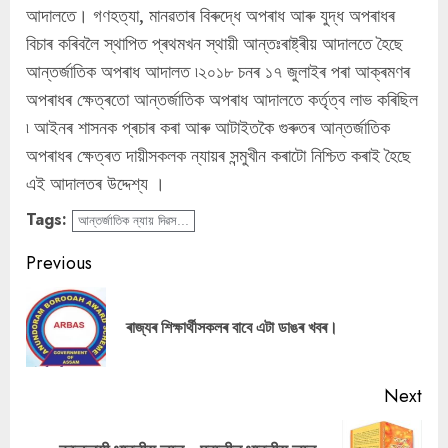
আদালতে। গণহত্যা, মানৱতাৰ বিৰুদ্ধে অপৰাধ আৰু যুদ্ধ অপৰাধৰ
বিচাৰ কৰিবলৈ স্থাপিত প্ৰথমখন স্থায়ী আন্তঃৰাষ্ট্ৰীয় আদালতে হৈছে
আন্তৰ্জাতিক অপৰাধ আদালত ৷২০১৮ চনৰ ১৭ জুলাইৰ পৰা আক্ৰমণৰ
অপৰাধৰ ক্ষেত্ৰতো আন্তৰ্জাতিক অপৰাধ আদালতে কৰ্তৃত্ব লাভ কৰিছিল
৷ আইনৰ শাসনক প্ৰচাৰ কৰা আৰু আটাইতকৈ গুৰুতৰ আন্তৰ্জাতিক
অপৰাধৰ ক্ষেত্ৰত দায়ীসকলক ন্যায়ৰ সন্মুখীন কৰাটো নিশ্চিত কৰাই হৈছে
এই আদালতৰ উদ্দেশ্য ।
Tags:
আন্তৰ্জাতিক ন্যায় দিৱস...
Continue
Previous
Reading
Pre
ৰাজ্যৰ শিক্ষাৰ্থীসকলৰ বাবে এটা ডাঙৰ খবৰ।
pos
Next