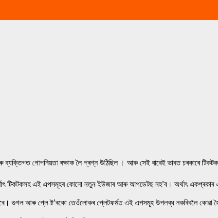
ষা আৰু ব্যক্তিগত গোপনিয়তা ৰক্ষাক লৈ প্ৰশ্ন উঠিছিল । আৰু সেই বাবেই ভাৰত চৰকাৰে টিকট
 অৰ্থাৎ টিকটকসহ এই এপসমূহৰ কোনো নতুন ইউজাৰ আৰু আপডেটছ নহ’ব। অৰ্থাৎ একপ্ৰকাৰ
ৰকাৰে। গুগল আৰু প্লে ষ্ট’ৰকো তেওঁলোকৰ প্লেটফৰ্মত এই এপসমূহ উপলব্ধ নকৰিবলৈ কোৱা 