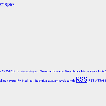
था’ উন্মোচন
COVID19
Guwahati
Himanta Biswa Sarma
Hindu
India
9
Dr. Mohan Bhagwat
INDIA
RSS
RSS ASSAM
Rashtriya swayamsevak sangh
akistan
PM Modi
Photos
puri