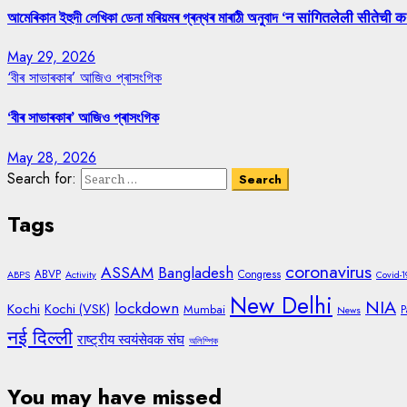
আমেৰিকান ইহুদী লেখিকা ডেনা মৰিয়মৰ গ্ৰন্থৰ মাৰাঠী অনুবাদ ‘न सांगितलेली सीतेची क
May 29, 2026
‘বীৰ সাভাৰকাৰ’ আজিও প্ৰাসংগিক
‘বীৰ সাভাৰকাৰ’ আজিও প্ৰাসংগিক
May 28, 2026
Search for:
Tags
coronavirus
ASSAM
Bangladesh
ABVP
Congress
ABPS
Activity
Covid-1
New Delhi
NIA
lockdown
Kochi
Kochi (VSK)
Mumbai
P
News
नई दिल्ली
राष्ट्रीय स्वयंसेवक संघ
অলিম্পিক
You may have missed