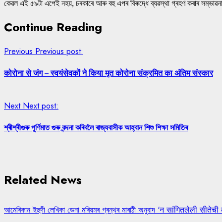
কেৱল এই ৫৯টা এপেই নহয়, চৰকাৰে আৰু বহু এপৰ বিৰুদ্ধে ব্যৱস্থা গ্ৰহণ কৰাৰ সম্ভাৱনা আ
Continue Reading
Previous
Previous post:
कोरोना से जंग – स्वयंसेवकों ने किया मृत कोरोना संक्रमित का अंतिम संस्कार
Next
Next post:
শ্ৰীশ্ৰীগুৰু পূৰ্ণিমাত গুৰু বন্দনা কৰিবলৈ ৰাজ্যবাসীক আহ্বান শিশু শিক্ষা সমিতিৰ
Related News
আমেৰিকান ইহুদী লেখিকা ডেনা মৰিয়মৰ গ্ৰন্থৰ মাৰাঠী অনুবাদ ‘न सांगितलेली सीतेची