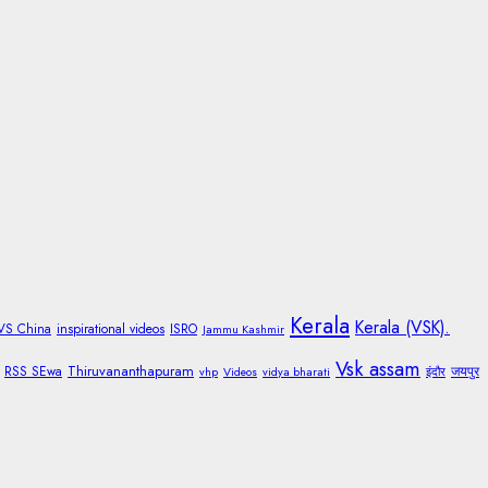
Kerala
Kerala (VSK).
 VS China
inspirational videos
ISRO
Jammu Kashmir
Vsk assam
Thiruvananthapuram
RSS SEwa
जयपुर
vhp
Videos
vidya bharati
इंदौर