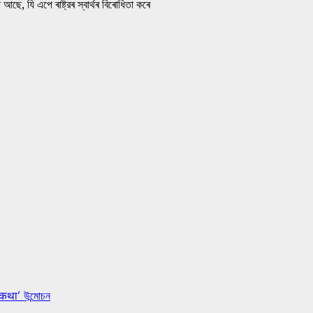
ছে, যি এপে ৰাষ্ট্রৰ স্বাৰ্থৰ বিৰোধিতা কৰে
 कथा’ উন্মোচন