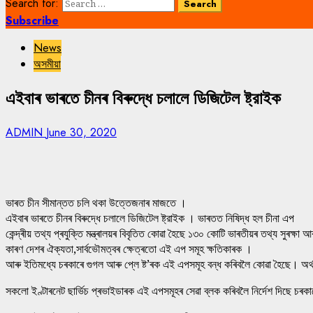
Search for:
Subscribe
News
অসমীয়া
এইবাৰ ভাৰতে চীনৰ বিৰুদ্ধে চলালে ডিজিটেল ষ্ট্রাইক
ADMIN
June 30, 2020
ভাৰত চীন সীমান্তত চলি থকা উত্তেজনাৰ মাজতে ।
এইবাৰ ভাৰতে চীনৰ বিৰুদ্ধে চলালে ডিজিটেল ষ্ট্রাইক । ভাৰতত নিষিদ্ধ হল চীনা এপ
কেন্দ্ৰীয় তথ্য প্ৰযুক্তি মন্ত্ৰালয়ৰ বিবৃতিত কোৱা হৈছে ১৩০ কোটি ভাৰতীয়ৰ তথ্য সুৰক্
কাৰণ দেশৰ ঐক্যতা,সাৰ্বভৌমত্বৰ ক্ষেত্ৰতো এই এপ সমূহ ক্ষতিকাৰক ।
আৰু ইতিমধ্যে চৰকাৰে গুগল আৰু প্লে ষ্ট’ৰক এই এপসমূহ বন্ধ কৰিবলৈ কোৱা হৈছে।
সকলো ইণ্টাৰনেট ছাৰ্ভিচ প্ৰভাইডাৰক এই এপসমূহৰ সেৱা ব্লক কৰিবলৈ নিৰ্দেশ দিছে চ