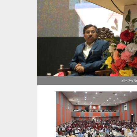
কটন বিশ্ব ব