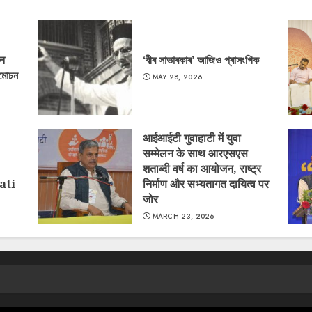
‘न
‘বীৰ সাভাৰকাৰ’ আজিও প্ৰাসংগিক
্মোচন
MAY 28, 2026
आईआईटी गुवाहाटी में युवा
सम्मेलन के साथ आरएसएस
शताब्दी वर्ष का आयोजन, राष्ट्र
ati
निर्माण और सभ्यतागत दायित्व पर
जोर
MARCH 23, 2026