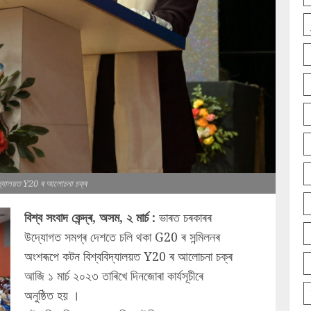
িদ্যালয়ত Y20 ৰ আলোচনা চক্ৰ
বিশ্ব সংবাদ কেন্দ্ৰ
, অসম
,
২ মাৰ্চ :
ভাৰত চৰকাৰৰ
উদ্যোগত সমগ্ৰ দেশতে চলি থকা G20 ৰ সন্মিলনৰ
অংশৰূপে কটন বিশ্ববিদ্যালয়ত Y20 ৰ আলোচনা চক্ৰ
আজি ১ মাৰ্চ ২০২৩ তাৰিখে দিনজোৰা কাৰ্যসূচীৰে
অনুষ্ঠিত হয় ।