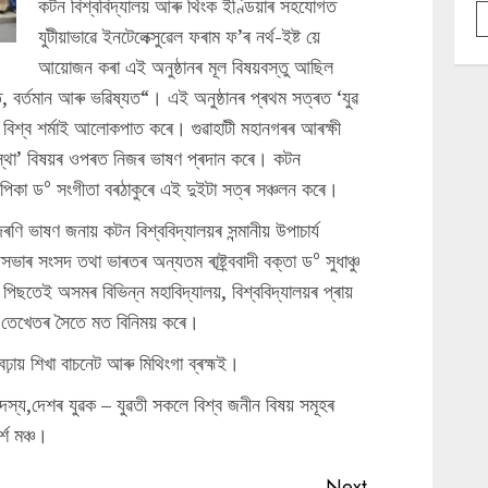
কটন বিশ্ববিদ্যালয় আৰু থিংক ইণ্ডিয়াৰ সহযোগত
যুটীয়াভাৱে ইনটেলেক্সুৱেল ফৰাম ফ’ৰ নৰ্থ-ইষ্ট য়ে
আয়োজন কৰা এই অনুষ্ঠানৰ মূল বিষয়বস্তু আছিল
অতীত, বৰ্তমান আৰু ভৱিষ্যত“। এই অনুষ্ঠানৰ প্ৰথম সত্ৰত ‘যুৱ
ত বিশ্ব শৰ্মাই আলোকপাত কৰে। গুৱাহাটী মহানগৰৰ আৰক্ষী
ৱস্থা’ বিষয়ৰ ওপৰত নিজৰ ভাষণ প্ৰদান কৰে। কটন
যাপিকা ড° সংগীতা বৰঠাকুৰে এই দুইটা সত্ৰ সঞ্চলন কৰে।
ণি ভাষণ জনায় কটন বিশ্ববিদ্যালয়ৰ সন্মানীয় উপাচাৰ্য
াৰ সংসদ তথা ভাৰতৰ অন্যতম ৰাষ্ট্ৰ্ববাদী বক্তা ড° সুধাঞ্চু
 পিছতেই অসমৰ বিভিন্ন মহাবিদ্যালয়, বিশ্ববিদ্যালয়ৰ প্ৰায়
কে তেখেতৰ সৈতে মত বিনিময় কৰে।
়ায় শিখা বাচনেট আৰু মিথিংগা ব্ৰহ্মই।
য,দেশৰ যুৱক – যুৱতী সকলে বিশ্ব জনীন বিষয় সমূহৰ
শ মঞ্চ।
Next