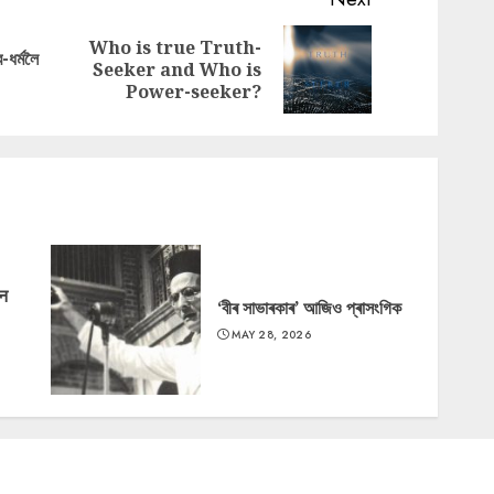
Who is true Truth-
ব-ধৰ্মলৈ
Previous
Next
Seeker and Who is
post:
post:
Power-seeker?
‘न
‘বীৰ সাভাৰকাৰ’ আজিও প্ৰাসংগিক
MAY 28, 2026