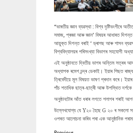
“ভাৰতীয় জ্ঞান ব্যৱস্থা : বিশ্ব দৃষ্টিভংগীৰে 
সমাজ, প্ৰজ্ঞা আৰু জ্ঞান’ বিষয়ৰ আধাৰত দিগন্
আয়ুক্ত দিগন্ত বৰাই ‘ ড্ৰাগছ আৰু শাসন ব্য
বিশ্ববিদ্যালয়ৰ পৰিসংখ্যা বিভাগৰ সহযোগী অধ্
এই অনুষ্ঠানতে দ্বিতীয় ভাগৰ অন্তিম সত্ৰৰ আদৰ
অধ্যাপক ৰমেশ চন্দ্ৰ ডেকাই। ইয়াৰ পিছত ৰাজ্যসভ
ত্ৰিবেদীয়ে মূল বিষয়ত ভাষণ প্ৰদান কৰে। ইয়াৰ
পাঁ‌চ শতাধিক ছাত্ৰ-ছাত্ৰী আৰু উপস্থিত দৰ্শ
অনুষ্ঠানটোৰ আঁ‌ত ধৰাৰ লগতে শলাগৰ শৰাই আগবঢ
উল্লেখযোগ্য যে Y২০ হৈছে G ২০ ৰ সকলো সদস্
ওপৰত আলোচনা কৰিব পৰা এক আনুষ্ঠানিক পৰামৰ্
Previous