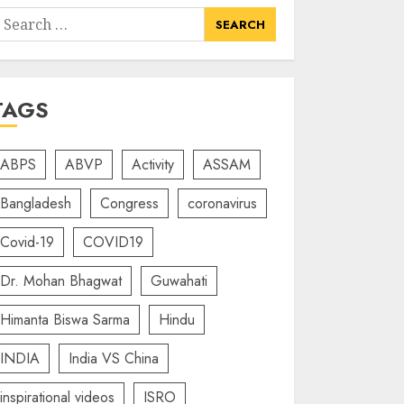
earch
or:
TAGS
ABPS
ABVP
Activity
ASSAM
Bangladesh
Congress
coronavirus
Covid-19
COVID19
Dr. Mohan Bhagwat
Guwahati
Himanta Biswa Sarma
Hindu
INDIA
India VS China
inspirational videos
ISRO