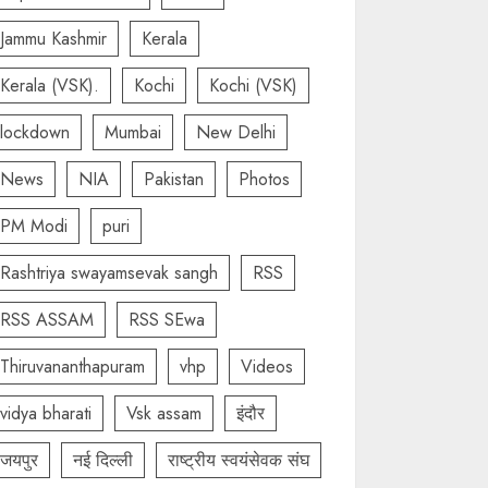
Jammu Kashmir
Kerala
Kerala (VSK).
Kochi
Kochi (VSK)
lockdown
Mumbai
New Delhi
News
NIA
Pakistan
Photos
PM Modi
puri
Rashtriya swayamsevak sangh
RSS
RSS ASSAM
RSS SEwa
Thiruvananthapuram
vhp
Videos
vidya bharati
Vsk assam
इंदौर
जयपुर
नई दिल्ली
राष्ट्रीय स्वयंसेवक संघ