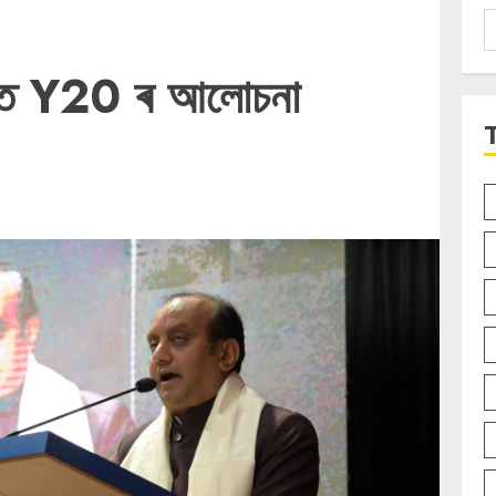
S
f
লয়ত Y20 ৰ আলোচনা