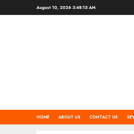
Skip
August 10, 2026
3:48:16 AM
to
content
HOME
ABOUT US
CONTACT US
SE