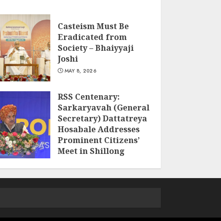
Casteism Must Be
Eradicated from
Society – Bhaiyyaji
Joshi
MAY 8, 2026
RSS Centenary:
Sarkaryavah (General
Secretary) Dattatreya
Hosabale Addresses
Prominent Citizens’
Meet in Shillong
MARCH 22, 2026