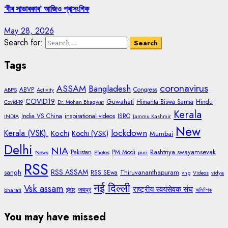
‘বীৰ সাভাৰকাৰ’ আজিও প্ৰাসংগিক
May 28, 2026
Search for:
Tags
coronavirus
ASSAM
Bangladesh
ABVP
Congress
ABPS
Activity
COVID19
Guwahati
Himanta Biswa Sarma
Hindu
Covid-19
Dr. Mohan Bhagwat
Kerala
India VS China
inspirational videos
ISRO
INDIA
Jammu Kashmir
New
lockdown
Kerala (VSK).
Kochi
Kochi (VSK)
Mumbai
Delhi
NIA
Rashtriya swayamsevak
Pakistan
PM Modi
News
Photos
puri
RSS
RSS ASSAM
sangh
Thiruvananthapuram
RSS SEwa
vhp
Videos
vidya
नई दिल्ली
Vsk assam
राष्ट्रीय स्वयंसेवक संघ
जयपुर
bharati
इंदौर
অলিম্পিক
You may have missed