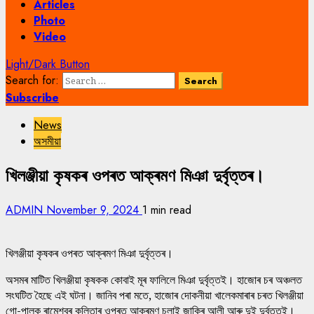
Articles
Photo
Video
Light/Dark Button
Search for:
Subscribe
News
অসমীয়া
খিলঞ্জীয়া কৃষকৰ ওপৰত আক্ৰমণ মিঞা দুৰ্বৃত্তৰ।
ADMIN
November 9, 2024
1 min read
খিলঞ্জীয়া কৃষকৰ ওপৰত আক্ৰমণ মিঞা দুৰ্বৃত্তৰ।
অসমৰ মাটিত খিলঞ্জীয়া কৃষকক কোবাই মূৰ ফালিলে মিঞা দুৰ্বৃত্তই। হাজোৰ চৰ অঞ্চলত
সংঘটিত হৈছে এই ঘটনা। জানিব পৰা মতে, হাজোৰ দোকনীয়া খালেকমাৰাৰ চৰত খিলঞ্জীয়া
গো-পালক ৰামেশ্বৰ কলিতাৰ ওপৰত আক্ৰমণ চলাই জাকিৰ আলী আৰু দুই দুৰ্বৃত্তই।