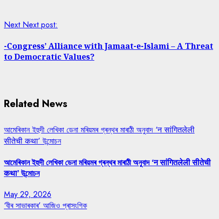
Next
Next post:
-Congress’ Alliance with Jamaat-e-Islami – A Threat
to Democratic Values?
Related News
আমেৰিকান ইহুদী লেখিকা ডেনা মৰিয়মৰ গ্ৰন্থৰ মাৰাঠী অনুবাদ ‘न सांगितलेली
सीतेची कथा’ উন্মোচন
আমেৰিকান ইহুদী লেখিকা ডেনা মৰিয়মৰ গ্ৰন্থৰ মাৰাঠী অনুবাদ ‘न सांगितलेली सीतेची
कथा’ উন্মোচন
May 29, 2026
‘বীৰ সাভাৰকাৰ’ আজিও প্ৰাসংগিক