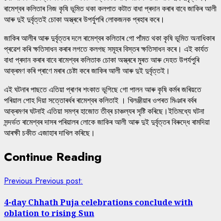
ৰামেশ্বৰ কলিতাৰ নিজ কৃষি ভূমিত থকা কলপাত কটাত বাধা প্ৰদান কৰাৰ বাবে জাকিৰ আলী
আৰু দুই দুৰ্বৃত্তই চোকা অস্ত্ৰৰে উপৰ্যুপৰি লোকজনক প্ৰহাৰ কৰে।
জাকিৰ আলীৰ আৰু দুৰ্বৃত্তৰ দলে ৰামেশ্বৰ কলিতাৰ গো পাঁমত থকা কৃষি ভূমিত অনাধিকাৰ
প্ৰৱেশ কৰি ক্ষতিসাধন কৰাৰ লগতে কলগছ সমূহৰ বিস্তৰ ক্ষতিসাধন কৰে। এই কাৰ্যত
বাধা প্ৰদান কৰাৰ বাবে ৰামেশ্বৰ কলিতাক চোকা অস্ত্ৰৰে মুৰত আৰু দেহত উপৰ্যপুৰি
আক্ৰমণ কৰি প্ৰাণে মৰাৰ চেষ্টা কৰে জাকিৰ আলী আৰু দুই দুৰ্বৃত্তই।
এই ঘটনাৰ পাছতে এতিয়া প্ৰাণৰ শংকাত ভূগিছে গো পালন আৰু কৃষি কৰ্মৰ জৰিয়তে
পৰিয়াল পোহ দিয়া সত্তোৰৰ্ধৰ ৰামেশ্বৰ কলিতাই । খিলঞ্জীয়াৰ ওপৰত মিঞাৰ বৰ্বৰ
আক্ৰমণৰ ঘটনাই এতিয়া সমগ্ৰ হাজোত তীব্ৰ চাঞ্চল্যৰ সৃষ্টি কৰিছে।ইতিমধ্যে ঘটনা
সন্দৰ্ভত ৰামেশ্বৰ দাসৰ পৰিয়ালৰ লোকে জাকিৰ আলী আৰু দুই দুৰ্বৃত্তৰ বিৰুদ্ধে ৰামদিয়া
আৰক্ষী চকীত এজাহাৰ দাখিল কৰিছে।
Continue Reading
Previous
Previous post:
4-day Chhath Puja celebrations conclude with
oblation to rising Sun