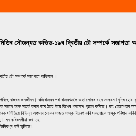
ক সমিতিৰ সৌজন্যত কভিড-১৯ৰ দ্বিতীয় ঢৌ সম্পৰ্কে সজাগতা
্বিতীয় ঢৌ সম্পৰ্কে সজাগতা অভিযান ।
পৰিছে ৰাজ্যৰ জনজীবন। বহিঃৰাজ্যৰ পৰা ৰাজ্যখনলৈ অহা লোকৰ বাবে সংক্রমণ বৃদ্ধি হোৱা
ণক সজাগ আৰু সতৰ্ক কৰাৰ বাবে ঠায়ে ঠায়ে বিশেষ পদক্ষেপ গ্রহণ কৰিছে। ডা: হেডগেৱাৰ স্
মাৰক সমিতিয়ে বিভিন্ন অঞ্চলৰ লোকৰ মাজত মাস্ক বিতৰণ কৰি সকলোকে মাস্ক পৰিধান কৰিব
ছে। মন কৰিবলগীয়া কথা যে,
উদ্বিগ্ন কৰি তুলিছে ৷