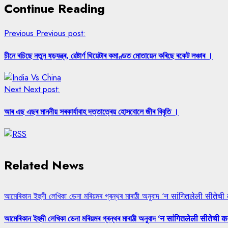
Continue Reading
Previous
Previous post:
চীনে ৰচিছে নতুন ষড়যন্ত্ৰ, ৱেষ্টাৰ্ণ থিয়েটাৰ কমাণ্ডত মোতায়েন কৰিছে ৰকেট লঞ্চাৰ ।
Next
Next post:
আৰ এছ এছৰ মাননীয় সৰকাৰ্যাবাহ দত্তাত্ৰেয় হোসবোলে জীৰ বিবৃতি ।
Related News
আমেৰিকান ইহুদী লেখিকা ডেনা মৰিয়মৰ গ্ৰন্থৰ মাৰাঠী অনুবাদ ‘न सांगितलेली सीतेची
আমেৰিকান ইহুদী লেখিকা ডেনা মৰিয়মৰ গ্ৰন্থৰ মাৰাঠী অনুবাদ ‘न सांगितलेली सीतेची क