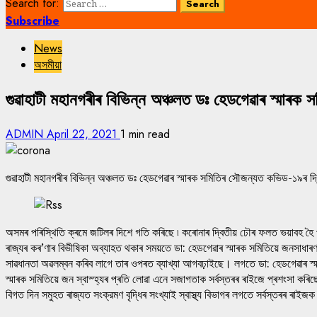
Search for:
Subscribe
News
অসমীয়া
গুৱাহাটী মহানগৰীৰ বিভিন্ন অঞ্চলত ডঃ হেডগেৱাৰ স্মাৰ
ADMIN
April 22, 2021
1 min read
গুৱাহাটী মহানগৰীৰ বিভিন্ন অঞ্চলত ডঃ হেডগেৱাৰ স্মাৰক সমিতিৰ সৌজন্যত কভিড-১৯ৰ দ
অসমৰ পৰিস্থিতি ক্ৰমে জটিলৰ দিশে গতি কৰিছে ৷ কৰোনাৰ দ্বিতীয় ঢৌৰ ফলত ভয়াবহ হৈ 
ৰাজ্যৰ কৰ’ণাৰ বিভীষিকা অব্যাহত থকাৰ সময়তে ডা: হেডগেৱাৰ স্মাৰক সমিতিয়ে জনসাধাৰ
সাৱধানতা অৱলম্বন কৰিব লাগে তাৰ ওপৰত ব্যাখ্যা আগবঢ়াইছে। লগতে ডা: হেডগেৱাৰ স্
স্মাৰক সমিতিয়ে জন স্বাস্হ্যৰ প্ৰতি লোৱা এনে সজাগতাক সৰ্বস্তৰৰ ৰাইজে প্ৰশংসা কৰি
বিগত দিন সমুহত ৰাজ্যত সংক্রমণ বৃদ্ধিৰ সংখ্যাই স্বাস্থ্য বিভাগৰ লগতে সৰ্বস্তৰৰ ৰাইজক 