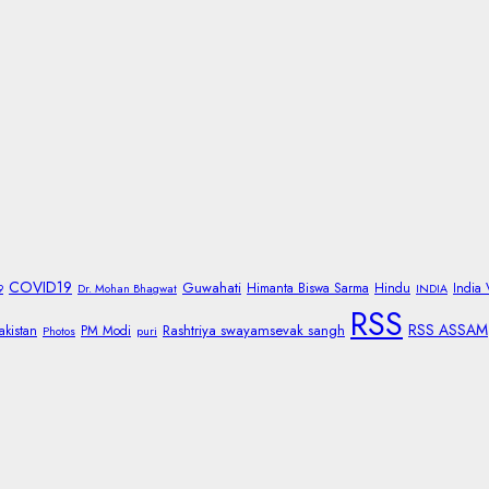
COVID19
Guwahati
Himanta Biswa Sarma
Hindu
India
9
Dr. Mohan Bhagwat
INDIA
RSS
RSS ASSAM
Rashtriya swayamsevak sangh
akistan
PM Modi
Photos
puri