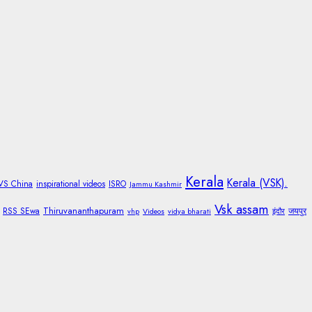
Kerala
Kerala (VSK).
 VS China
inspirational videos
ISRO
Jammu Kashmir
Vsk assam
Thiruvananthapuram
RSS SEwa
जयपुर
vhp
Videos
vidya bharati
इंदौर