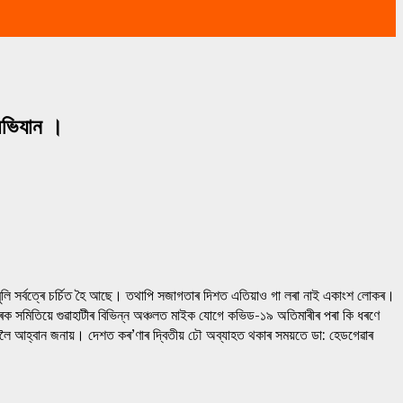
 অভিযান ।
 বুলি সৰ্বত্ৰে চৰ্চিত হৈ আছে। তথাপি সজাগতাৰ দিশত এতিয়াও গা লৰা নাই একাংশ লোকৰ।
মাৰক সমিতিয়ে গুৱাহাটীৰ বিভিন্ন অঞ্চলত মাইক যোগে কভিড-১৯ অতিমাৰীৰ পৰা কি ধৰণে
লৈ আহ্বান জনায়। দেশত কৰ’ণাৰ দ্বিতীয় ঢৌ অব্যাহত থকাৰ সময়তে ডা: হেডগেৱাৰ