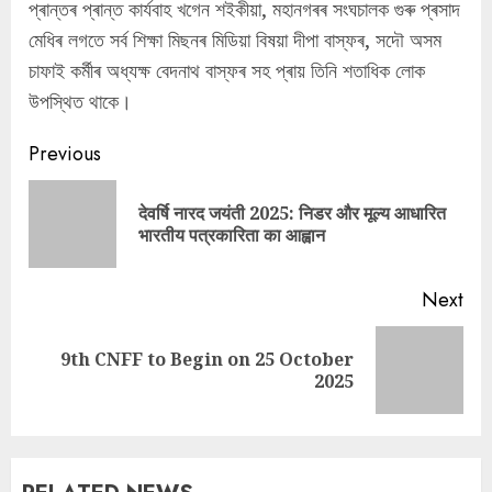
প্ৰান্তৰ প্ৰান্ত কাৰ্যবাহ খগেন শইকীয়া, মহানগৰৰ সংঘচালক গুৰু প্ৰসাদ
মেধিৰ লগতে সৰ্ব শিক্ষা মিছনৰ মিডিয়া বিষয়া দীপা বাস্ফৰ, সদৌ অসম
চাফাই কর্মীৰ অধ্যক্ষ বেদনাথ বাস্ফৰ সহ প্ৰায় তিনি শতাধিক লোক
উপস্থিত থাকে।
Continue
Previous
Reading
देवर्षि नारद जयंती 2025: निडर और मूल्य आधारित
Pre
भारतीय पत्रकारिता का आह्वान
pos
Next
9th CNFF to Begin on 25 October
Next
2025
post: