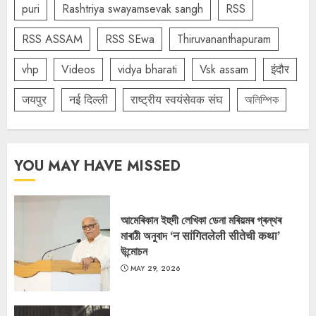
puri
Rashtriya swayamsevak sangh
RSS
RSS ASSAM
RSS SEwa
Thiruvananthapuram
vhp
Videos
vidya bharati
Vsk assam
इंदौर
जयपुर
नई दिल्ली
राष्ट्रीय स्वयंसेवक संघ
অলিম্পিক
YOU MAY HAVE MISSED
আমেৰিকান ইহুদী লেখিকা ডেনা মৰিয়মৰ গ্ৰন্থৰ
মাৰাঠী অনুবাদ ‘न सांगितलेली सीतेची कथा’
উন্মোচন
MAY 29, 2026