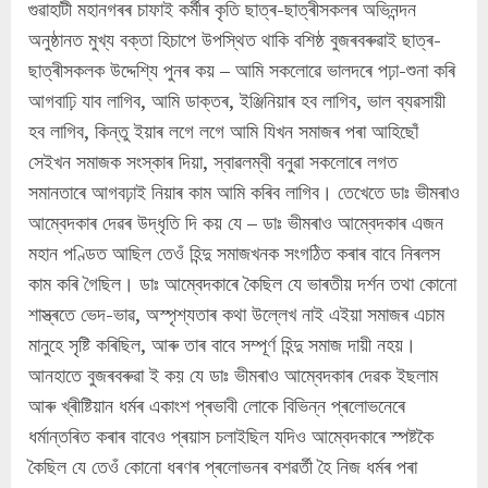
গুৱাহাটী মহানগৰৰ চাফাই কর্মীৰ কৃতি ছাত্ৰ-ছাত্ৰীসকলৰ অভিনন্দন
অনুষ্ঠানত মুখ্য বক্তা হিচাপে উপস্থিত থাকি বশিষ্ঠ বুজৰবৰুৱাই ছাত্ৰ-
ছাত্ৰীসকলক উদ্দেশ্যি পুনৰ কয় – আমি সকলোৱে ভালদৰে পঢ়া-শুনা কৰি
আগবাঢ়ি যাব লাগিব, আমি ডাক্তৰ, ইঞ্জিনিয়াৰ হব লাগিব, ভাল ব্যৱসায়ী
হব লাগিব, কিন্তু ইয়াৰ লগে লগে আমি যিখন সমাজৰ পৰা আহিছোঁ
সেইখন সমাজক সংস্কাৰ দিয়া, স্বাৱলম্বী বনুৱা সকলোৰে লগত
সমানতাৰে আগবঢ়াই নিয়াৰ কাম আমি কৰিব লাগিব। তেখেতে ডাঃ ভীমৰাও
আম্বেদকাৰ দেৱৰ উদ্ধৃতি দি কয় যে – ডাঃ ভীমৰাও আম্বেদকাৰ এজন
মহান পণ্ডিত আছিল তেওঁ হিন্দু সমাজখনক সংগঠিত কৰাৰ বাবে নিৰলস
কাম কৰি গৈছিল। ডাঃ আম্বেদকাৰে কৈছিল যে ভাৰতীয় দৰ্শন তথা কোনো
শাস্ত্ৰতে ভেদ-ভাৱ, অস্পৃশ্যতাৰ কথা উল্লেখ নাই এইয়া সমাজৰ এচাম
মানুহে সৃষ্টি কৰিছিল, আৰু তাৰ বাবে সম্পূৰ্ণ হিন্দু সমাজ দায়ী নহয়।
আনহাতে বুজৰবৰুৱা ই কয় যে ডাঃ ভীমৰাও আম্বেদকাৰ দেৱক ইছলাম
আৰু খ্ৰীষ্টিয়ান ধৰ্মৰ একাংশ প্ৰভাবী লোকে বিভিন্ন প্ৰলোভনেৰে
ধৰ্মান্তৰিত কৰাৰ বাবেও প্ৰয়াস চলাইছিল যদিও আম্বেদকাৰে স্পষ্টকৈ
কৈছিল যে তেওঁ কোনো ধৰণৰ প্ৰলোভনৰ বশৱৰ্তী হৈ নিজ ধৰ্মৰ পৰা