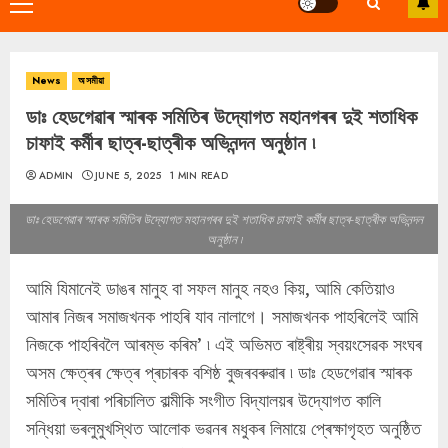
Primary
Menu
News
অসমীয়া
ডাঃ হেডগেৱাৰ স্মাৰক সমিতিৰ উদ্যোগত মহানগৰৰ দুই শতাধিক
চাফাই কৰ্মীৰ ছাত্ৰ-ছাত্ৰীক অভিনন্দন অনুষ্ঠান ৷
ADMIN
JUNE 5, 2025
1 MIN READ
ডাঃ হেডগেৱাৰ স্মাৰক সমিতিৰ উদ্যোগত মহানগৰৰ দুই শতাধিক চাফাই কৰ্মীৰ ছাত্ৰ-ছাত্ৰীক অভিনন্দন
অনুষ্ঠান ৷
আমি যিমানেই ডাঙৰ মানুহ বা সফল মানুহ নহও কিয়, আমি কেতিয়াও
আমাৰ নিজৰ সমাজখনক পাহৰি যাব নালাগে। সমাজখনক পাহৰিলেই আমি
নিজকে পাহৰিবলৈ আৰম্ভ কৰিম’ ৷ এই অভিমত ৰাষ্ট্ৰীয় স্বয়ংসেৱক সংঘৰ
অসম ক্ষেত্ৰৰ ক্ষেত্ৰ প্ৰচাৰক বশিষ্ঠ বুজৰবৰুৱাৰ ৷ ডাঃ হেডগেৱাৰ স্মাৰক
সমিতিৰ দ্বাৰা পৰিচালিত বাল্মীকি সংগীত বিদ্যালয়ৰ উদ্যোগত কালি
সন্ধিয়া ভৰলুমুখস্থিত আলোক ভৱনৰ মধুকৰ লিমায়ে প্ৰেক্ষাগৃহত অনুষ্ঠিত