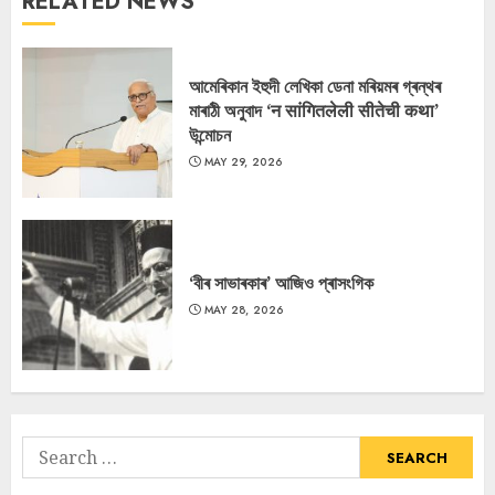
RELATED NEWS
আমেৰিকান ইহুদী লেখিকা ডেনা মৰিয়মৰ গ্ৰন্থৰ
মাৰাঠী অনুবাদ ‘न सांगितलेली सीतेची कथा’
উন্মোচন
MAY 29, 2026
‘বীৰ সাভাৰকাৰ’ আজিও প্ৰাসংগিক
MAY 28, 2026
Search
for: