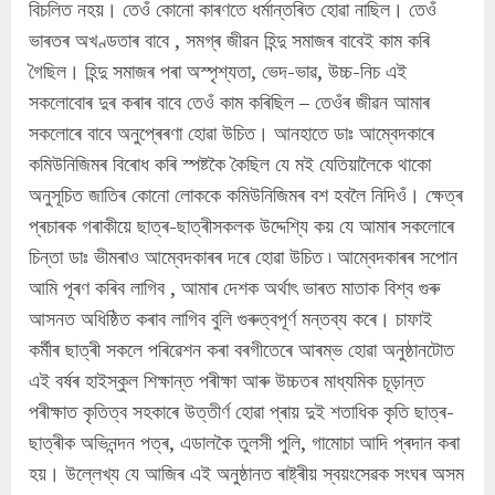
বিচলিত নহয়। তেওঁ কোনো কাৰণতে ধৰ্মান্তৰিত হোৱা নাছিল। তেওঁ
ভাৰতৰ অখণ্ডতাৰ বাবে , সমগ্ৰ জীৱন হিন্দু সমাজৰ বাবেই কাম কৰি
গৈছিল। হিন্দু সমাজৰ পৰা অস্পৃশ্যতা, ভেদ-ভাৱ, উচ্চ-নিচ এই
সকলোবোৰ দুৰ কৰাৰ বাবে তেওঁ কাম কৰিছিল – তেওঁৰ জীৱন আমাৰ
সকলোৰে বাবে অনুপ্ৰেৰণা হোৱা উচিত। আনহাতে ডাঃ আম্বেদকাৰে
কমিউনিজিমৰ বিৰোধ কৰি স্পষ্টকৈ কৈছিল যে মই যেতিয়ালৈকে থাকো
অনুসূচিত জাতিৰ কোনো লোককে কমিউনিজিমৰ বশ হবলৈ নিদিওঁ। ক্ষেত্ৰ
প্ৰচাৰক গৰাকীয়ে ছাত্ৰ-ছাত্ৰীসকলক উদ্দেশ্যি কয় যে আমাৰ সকলোৰে
চিন্তা ডাঃ ভীমৰাও আম্বেদকাৰৰ দৰে হোৱা উচিত ৷ আম্বেদকাৰৰ সপোন
আমি পূৰণ কৰিব লাগিব , আমাৰ দেশক অৰ্থাৎ ভাৰত মাতাক বিশ্ব গুৰু
আসনত অধিষ্ঠিত কৰাব লাগিব বুলি গুৰুত্বপূৰ্ণ মন্তব্য কৰে। চাফাই
কৰ্মীৰ ছাত্ৰী সকলে পৰিৱেশন কৰা বৰগীতেৰে আৰম্ভ হোৱা অনুষ্ঠানটোত
এই বৰ্ষৰ হাইস্কুল শিক্ষান্ত পৰীক্ষা আৰু উচ্চতৰ মাধ্যমিক চূড়ান্ত
পৰীক্ষাত কৃতিত্ব সহকাৰে উত্তীৰ্ণ হোৱা প্ৰায় দুই শতাধিক কৃতি ছাত্ৰ-
ছাত্ৰীক অভিনন্দন পত্ৰ, এডালকৈ তুলসী পুলি, গামোচা আদি প্ৰদান কৰা
হয়। উল্লেখ্য যে আজিৰ এই অনুষ্ঠানত ৰাষ্ট্ৰীয় স্বয়ংসেৱক সংঘৰ অসম