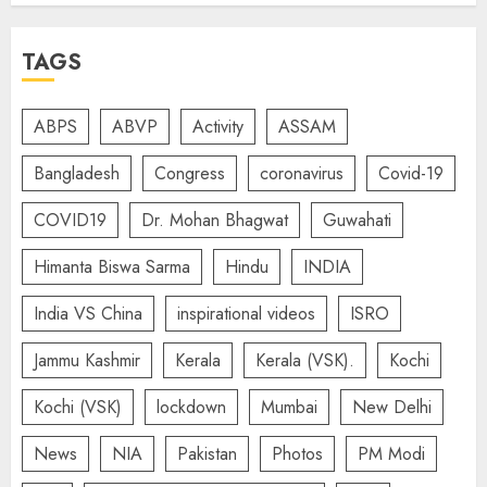
TAGS
ABPS
ABVP
Activity
ASSAM
Bangladesh
Congress
coronavirus
Covid-19
COVID19
Dr. Mohan Bhagwat
Guwahati
Himanta Biswa Sarma
Hindu
INDIA
India VS China
inspirational videos
ISRO
Jammu Kashmir
Kerala
Kerala (VSK).
Kochi
Kochi (VSK)
lockdown
Mumbai
New Delhi
News
NIA
Pakistan
Photos
PM Modi