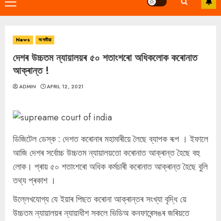
Primary
Menu
News
অসমীয়া
দেশৰ উচ্চতম ন্যায়ালয়ৰ ৫০ শতাংশৰো অধিকলোক কৰোনাত
আক্ৰান্ত !
ADMIN
APRIL 12, 2021
ডিজিটেল ডেস্ক : দেশত কৰোনাৰ মহামাৰীয়ে লৈছে ব্যাপক ৰূপ । ইফালে
আজি দেশৰ সৰ্বোচ্চ উচ্চতম ন্যায়ালয়তো কৰোনাত আক্ৰান্ত হৈছে বহু
লোক। প্ৰায় ৫০ শতাংশৰো অধিক কৰ্মচাৰী কৰোনাত আক্ৰান্ত হৈছে বুলি
তথ্য প্ৰকাশ ।
উল্লেখযোগ্য যে ইয়াৰ পিছত কৰোনা আক্ৰান্তৰ সংখ্যা বৃদ্ধি য়ে
উচ্চতম ন্যায়ালয়ৰ ন্যায়াধীশ সকলে ভিডিঅ কনফাৰেন্সঙৰ জৰিয়তে