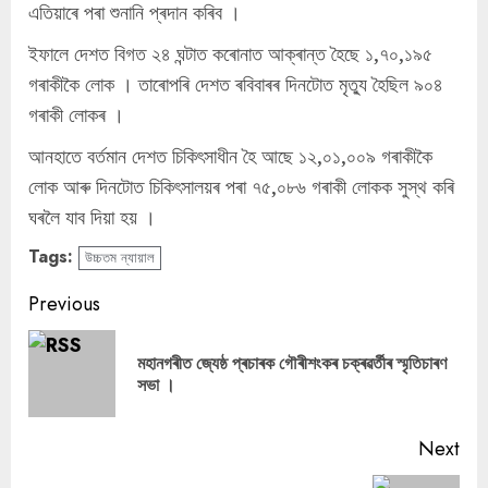
এতিয়াৰে পৰা শুনানি প্ৰদান কৰিব ।
ইফালে দেশত বিগত ২৪ ঘন্টাত কৰোনাত আক্ৰান্ত হৈছে ১,৭০,১৯৫
গৰাকীকৈ লোক । তাৰোপৰি দেশত ৰবিবাৰৰ দিনটোত মৃত্যু হৈছিল ৯০৪
গৰাকী লোকৰ ।
আনহাতে বৰ্তমান দেশত চিকিৎসাধীন হৈ আছে ১২,০১,০০৯ গৰাকীকৈ
লোক আৰু দিনটোত চিকিৎসালয়ৰ পৰা ৭৫,০৮৬ গৰাকী লোকক সুস্থ কৰি
ঘৰলৈ যাব দিয়া হয় ।
Tags:
উচ্চতম ন্যায়াল
Continue
Previous
Reading
মহানগৰীত জ্যেষ্ঠ প্ৰচাৰক গৌৰীশংকৰ চক্ৰৱৰ্তীৰ স্মৃতিচাৰণ
Pre
সভা ।
pos
Next