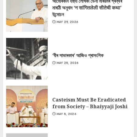
আমেৰিকান ইহুদী লেখিকা ডেনা মৰিয়মৰ গ্ৰন্থৰ
মাৰাঠী অনুবাদ ‘न सांगितलेली सीतेची कथा’
উন্মোচন
MAY 29, 2026
‘বীৰ সাভাৰকাৰ’ আজিও প্ৰাসংগিক
MAY 28, 2026
Casteism Must Be Eradicated
from Society – Bhaiyyaji Joshi
MAY 8, 2026