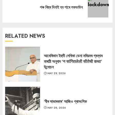
Next
গৰু বিহুৰ দিনাই হব পাৰে লকডাউন
post:
RELATED NEWS
আমেৰিকান ইহুদী লেখিকা ডেনা মৰিয়মৰ গ্ৰন্থৰ
মাৰাঠী অনুবাদ ‘न सांगितलेली सीतेची कथा’
উন্মোচন
MAY 29, 2026
‘বীৰ সাভাৰকাৰ’ আজিও প্ৰাসংগিক
MAY 28, 2026