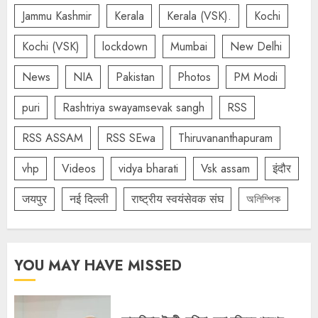
Jammu Kashmir
Kerala
Kerala (VSK).
Kochi
Kochi (VSK)
lockdown
Mumbai
New Delhi
News
NIA
Pakistan
Photos
PM Modi
puri
Rashtriya swayamsevak sangh
RSS
RSS ASSAM
RSS SEwa
Thiruvananthapuram
vhp
Videos
vidya bharati
Vsk assam
इंदौर
जयपुर
नई दिल्ली
राष्ट्रीय स्वयंसेवक संघ
অলিম্পিক
YOU MAY HAVE MISSED