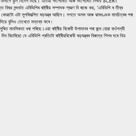
িব নালাগে বুলি নিৰ্দেশ দিছে। এতিয়া সংশোধিত আৰু সংশোধিত লিখনী SCERT
ষয় সন্দৰ্ভত এবিভিপিৰ ৰাষ্ট্ৰীয় সম্পাদক শ্ৰৱণ বি ৰাজে কয়, ‘এবিভিপি ৰ তীব্ৰ
 বুলি কোৱাটো এটা সুপৰিকল্পিত ষড়যন্ত্ৰ আছিল। লগতে অসম আৰু ঝাৰখণ্ডক মানচিত্ৰৰ পৰা
দিয়ে বুলিও তেখেতে মন্তব্য কৰে ৷
ত মানসিকতা ধৰা পৰিছে।এয়া ৰাষ্ট্ৰীয় বিৰোধী উপাদানৰ পৰা জন্ম হোৱা বাওঁপন্থী
ৰিছো যে এবিভিপি প্ৰতিটো ৰাষ্ট্ৰীয়বিৰোধী ষড়যন্ত্ৰৰ বিৰুদ্ধে শিলৰ দৰে থিয়