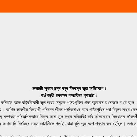
নেতাজী সুভাষ চন্দ্ৰ বসুৰ বিৰুদ্ধে ভুৱা অভিযোগ ৷
বাওঁপন্থী চৰকাৰৰ কলংকিত প্ৰচেষ্টা ৷
কৰিবলৈ আৰু ৰাষ্ট্ৰবিৰোধী ভুল তথ্য সমুহক পাঠ্যপুথিত থকা ভুলবোৰ শুধৰাবলৈ বাধ্য হ’ল
 হয়। অখিল ভাৰতীয় বিদ্যাৰ্থী পৰিষদৰ তীব্ৰ প্ৰতিৰোধৰ বাবে পাঠ্যপুথিৰ পৰা বিকৃত তথ্য ক
 বসু সম্পৰ্কত পৰিকল্পিতভাৱে বিকৃত আৰু ভুল তথ্য সন্নিবিষ্ট কৰি আঁতৰোৱাৰ সিদ্ধান্ত ল’
ৰুষ আখ্যা দি ব্ৰিটিছৰ ভয়ত জাৰ্মানীলৈ পলাই যোৱা বুলি ভুৱা অপ-প্ৰচাৰ কৰা হৈছিল। লগত