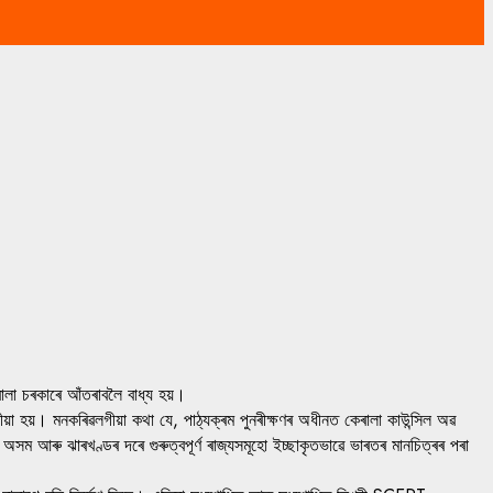
।
েৰালা চৰকাৰে আঁতৰাবলৈ বাধ্য হয়।
বলগীয়া হয়। মনকৰিৱলগীয়া কথা যে, পাঠ্যক্ৰম পুনৰীক্ষণৰ অধীনত কেৰালা কাউন্সিল অৱ
ে অসম আৰু ঝাৰখণ্ডৰ দৰে গুৰুত্বপূৰ্ণ ৰাজ্যসমূহো ইচ্ছাকৃতভাৱে ভাৰতৰ মানচিত্ৰৰ পৰা