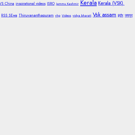
Kerala
Kerala (VSK).
 VS China
inspirational videos
ISRO
Jammu Kashmir
Vsk assam
Thiruvananthapuram
RSS SEwa
जयपुर
vhp
Videos
vidya bharati
इंदौर