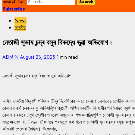
Search for:
Subscribe
News
অসমীয়া
নেতাজী সুভাষ চন্দ্ৰ বসুৰ বিৰুদ্ধে ভুৱা অভিযোগ ৷
ADMIN
August 23, 2025
1 min read
নেতাজী সুভাষ চন্দ্ৰ বসুৰ বিৰুদ্ধে ভুৱা অভিযোগ ৷
অখিল ভাৰতীয় বিদ্যাৰ্থী পৰিষদৰ তীব্ৰ বিৰোধিতাৰ ফলত কেৰালা চৰকাৰে নেতাজীক বদনাম 
কেৰালাৰ বাওঁ চৰকাৰৰ কু অভিসন্ধিৰ প্ৰচেষ্টা অখিল ভাৰতীয় বিদ্যাৰ্থীৰ প্ৰতিবাদত ব্যৰ্থ
কেৰালা চৰকাৰে চতুৰ্থ শ্ৰেণীৰ পৰিৱেশ অধ্যয়নৰ শিক্ষক-পাঠ্যপুথিত নেতাজী সুভাষ চন্দ্ৰ
এডুকেচনেল ৰিচাৰ্চ এণ্ড ট্ৰেংনিঙে প্ৰস্তুত কৰা খচৰাত নেতাজী সুভাষ চন্দ্ৰ বসুক কাপু
আঁতৰাই পেলোৱা হৈছিল। উল্লেখ্য,