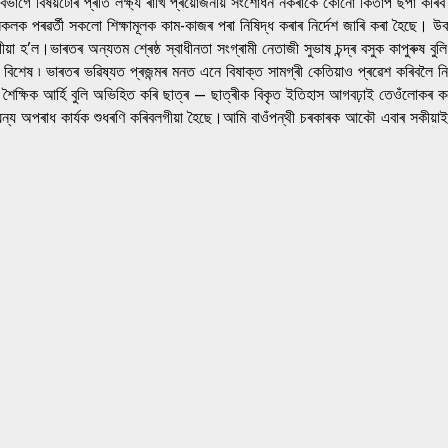
 বিভাগে বিষয়টোৰ প্ৰতি লক্ষ্য ৰাখি প্ৰয়োজনীয় সংশোধন নকৰাকৈ কোনো কিতাপ ছপা কৰ
ক পৰৱৰ্তী সকলো শিক্ষামূলক কাম-কাজৰ পৰা নিষিদ্ধ কৰাৰ নিৰ্দেশ জাৰি কৰা হৈছে। উক্ত বি
ীয়া হ’ল।ভাৰতৰ অন্যতম শ্ৰেষ্ঠ স্বাধীনতা সংগ্ৰামী নেতাজী সুভাষ চন্দ্ৰ বসুক কাপুৰুষ
ংশ বিশেষ ৷ ভাৰতৰ ভৱিষ্যত প্ৰজন্মৰ মনত এনে বিষাক্ত সামগ্ৰী কেতিয়াও প্ৰৱেশ কৰিবলৈ নি
ৈক্ষিক আৰ্হি বুলি অভিহিত কৰি ছাত্ৰ – ছাত্ৰীক বিকৃত ইতিহাস আগবঢ়াই তেওঁলোকৰ কলুষি
ৰাধ কাৰ্যক শুধৰণি কৰিবলগীয়া হৈছে।আমি বাওঁপন্থী চৰকাৰক আকৌ এবাৰ সকীয়াই দিব বিচা