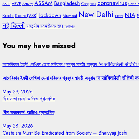
coronavirus
ASSAM
Bangladesh
ABVP
Congress
ABPS
Activity
Covid-1
New Delhi
NIA
lockdown
Kochi
Kochi (VSK)
Mumbai
P
News
नई दिल्ली
राष्ट्रीय स्वयंसेवक संघ
অলিম্পিক
You may have missed
আমেৰিকান ইহুদী লেখিকা ডেনা মৰিয়মৰ গ্ৰন্থৰ মাৰাঠী অনুবাদ ‘न सांगितलेली सीतेची
আমেৰিকান ইহুদী লেখিকা ডেনা মৰিয়মৰ গ্ৰন্থৰ মাৰাঠী অনুবাদ ‘न सांगितलेली सीतेची क
May 29, 2026
‘বীৰ সাভাৰকাৰ’ আজিও প্ৰাসংগিক
‘বীৰ সাভাৰকাৰ’ আজিও প্ৰাসংগিক
May 28, 2026
Casteism Must Be Eradicated from Society – Bhaiyyaji Joshi