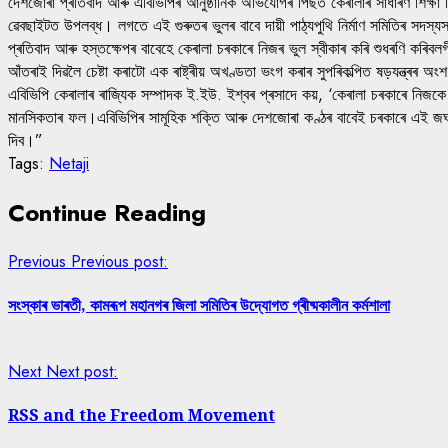
দেশজোৰা প্ৰতিবাদ আৰু এবিভিপিৰ আনুষ্ঠানিক অভিযোগৰ পিছত কেৰালাৰ সাধাৰণ শিক্ষা
ৱেবছাইটত উপলব্ধ। লগতে এই গুৰুতৰ ভুলৰ বাবে দায়ী পাঠ্যপুথি নিৰ্মাণ সমিতিৰ সদস্যসকল
প্ৰতিবাদ আৰু হস্তক্ষেপৰ বাবেহে কেৰালা চৰকাৰে নিজৰ ভুল স্বীকাৰ কৰি শুধৰণি কৰিবলগ
আঁতৰাই দিৱলৈ চেষ্টা কৰাটো এক ৰাষ্ট্ৰীয় অখণ্ডতা ভংগ কৰাৰ সুপৰিকল্পিত ষড়যন্ত্ৰৰ অ
এবিভিপি কেৰালাৰ ৰাজ্যিক সম্পাদক ই.ইউ. ইশ্বৰ প্ৰসাদে কয়, ‘কেৰালা চৰকাৰে নিজকে শ
মানসিকতাৰ ফল।এবিভিপিৰ সামূহিক শক্তি আৰু দেশজোৰা কণ্ঠৰ বাবেই চৰকাৰে এই জঘন্য অপ
দিব।”
Tags:
Netaji
Continue Reading
Previous
Previous post:
সংস্কাৰ ভাৰতী, কামৰূপ মহানগৰ জিলা সমিতিৰ উদ্যোগত গ্ৰীষ্মকালীন কৰ্মশালা
Next
Next post:
RSS and the Freedom Movement