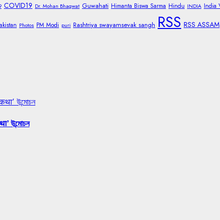
COVID19
Guwahati
Himanta Biswa Sarma
Hindu
India
9
Dr. Mohan Bhagwat
INDIA
RSS
RSS ASSAM
Rashtriya swayamsevak sangh
akistan
PM Modi
Photos
puri
 कथा’ উন্মোচন
था’ উন্মোচন