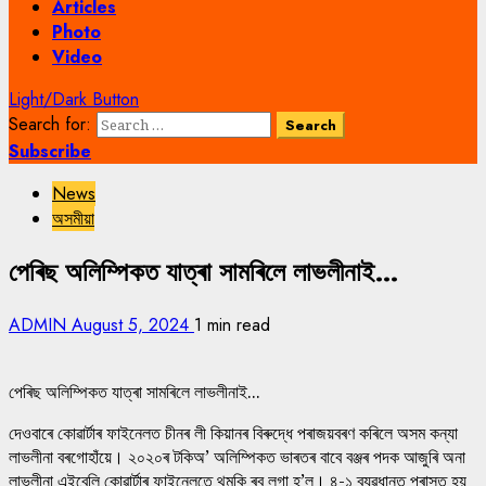
Articles
Photo
Video
Light/Dark Button
Search for:
Subscribe
News
অসমীয়া
পেৰিছ অলিম্পিকত যাত্ৰা সামৰিলে লাভলীনাই…
ADMIN
August 5, 2024
1 min read
পেৰিছ অলিম্পিকত যাত্ৰা সামৰিলে লাভলীনাই...
দেওবাৰে কোৱাৰ্টাৰ ফাইনেলত চীনৰ লী কিয়ানৰ বিৰুদ্ধে পৰাজয়বৰণ কৰিলে অসম কন্যা
লাভলীনা বৰগোহাঁয়ে। ২০২০ৰ টকিঅ’ অলিম্পিকত ভাৰতৰ বাবে বঞ্জৰ পদক আজুৰি অনা
লাভলীনা এইবেলি কোৱাৰ্টাৰ ফাইনেলতে থমকি ৰব লগা হ’ল। ৪-১ ব্যৱধানত পৰাস্ত হয়