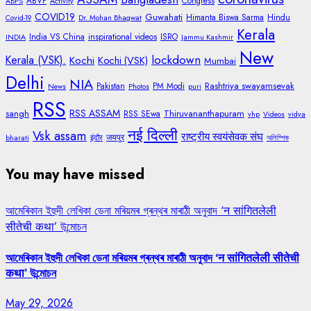
ABVP
Congress
ABPS
Activity
COVID19
Guwahati
Himanta Biswa Sarma
Hindu
Covid-19
Dr. Mohan Bhagwat
Kerala
India VS China
inspirational videos
ISRO
INDIA
Jammu Kashmir
New
lockdown
Kerala (VSK).
Kochi
Kochi (VSK)
Mumbai
Delhi
NIA
Rashtriya swayamsevak
Pakistan
PM Modi
News
Photos
puri
RSS
RSS ASSAM
sangh
Thiruvananthapuram
RSS SEwa
vhp
Videos
vidya
नई दिल्ली
Vsk assam
राष्ट्रीय स्वयंसेवक संघ
जयपुर
bharati
इंदौर
অলিম্পিক
You may have missed
আমেৰিকান ইহুদী লেখিকা ডেনা মৰিয়মৰ গ্ৰন্থৰ মাৰাঠী অনুবাদ ‘न सांगितलेली
सीतेची कथा’ উন্মোচন
আমেৰিকান ইহুদী লেখিকা ডেনা মৰিয়মৰ গ্ৰন্থৰ মাৰাঠী অনুবাদ ‘न सांगितलेली सीतेची
कथा’ উন্মোচন
May 29, 2026