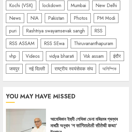
Kochi (VSK)
lockdown
Mumbai
New Delhi
News
NIA
Pakistan
Photos
PM Modi
puri
Rashtriya swayamsevak sangh
RSS
RSS ASSAM
RSS SEwa
Thiruvananthapuram
vhp
Videos
vidya bharati
Vsk assam
इंदौर
जयपुर
नई दिल्ली
राष्ट्रीय स्वयंसेवक संघ
অলিম্পিক
YOU MAY HAVE MISSED
আমেৰিকান ইহুদী লেখিকা ডেনা মৰিয়মৰ গ্ৰন্থৰ
মাৰাঠী অনুবাদ ‘न सांगितलेली सीतेची कथा’