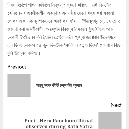
দিৱস হিচাপে পালন কৰিবলৈ সিদ্ধান্ত গ্ৰহণ কৰিছে। এই দিনটোত
১৯৭৫ চনৰ জৰুৰীকালীন অৱস্থাৰ অমানৱীয় বেদনা সহ্য কৰা সকলো
লোকৰ অৱদানক ব্যাপকভাৱে স্মৰণ কৰা হ’ব । “উল্লেখ্য যে, ১৯৭৫ ত
ঘোষণা কৰা জৰুৰীকালীন অৱস্থাৰ বিৰুদ্ধে যিসকলে যুঁজ দিছিল আৰু
চৰকাৰী উৎপীড়নৰ বলি হৈছিল তেওঁলোকলৈ শ্ৰদ্ধা জনোৱাৰ উদ্দেশ্যৰে
এন ডি এ চৰকাৰে ২৫ জুন দিনটোক ‘সংবিধান হত্যা দিৱস’ ঘোষণা কৰিছে
বুলি উল্লেখ কৰিছে।
Continue
Previous
Reading
Pre
শম্ভু ৰয়ক কীৰ্তি চক্ৰ বঁটা প্ৰদান
pos
Next
Puri – Hera Panchami Ritual
Next
observed during Rath Yatra