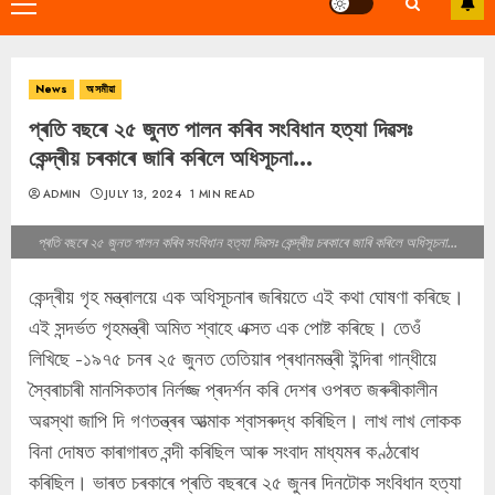
Primary
Menu
News
অসমীয়া
প্ৰতি বছৰে ২৫ জুনত পালন কৰিব সংবিধান হত্যা দিৱসঃ
কেন্দ্ৰীয় চৰকাৰে জাৰি কৰিলে অধিসূচনা…
ADMIN
JULY 13, 2024
1 MIN READ
প্ৰতি বছৰে ২৫ জুনত পালন কৰিব সংবিধান হত্যা দিৱসঃ কেন্দ্ৰীয় চৰকাৰে জাৰি কৰিলে অধিসূচনা...
কেন্দ্ৰীয় গৃহ মন্ত্ৰালয়ে এক অধিসূচনাৰ জৰিয়তে এই কথা ঘোষণা কৰিছে।
এই সন্দৰ্ভত গৃহমন্ত্ৰী অমিত শ্বাহে এক্সত এক পোষ্ট কৰিছে। তেওঁ
লিখিছে -১৯৭৫ চনৰ ২৫ জুনত তেতিয়াৰ প্ৰধানমন্ত্ৰী ইন্দিৰা গান্ধীয়ে
স্বৈৰাচাৰী মানসিকতাৰ নিৰ্লজ্জ প্ৰদৰ্শন কৰি দেশৰ ওপৰত জৰুৰীকালীন
অৱস্থা জাপি দি গণতন্ত্ৰৰ আত্মাক শ্বাসৰুদ্ধ কৰিছিল। লাখ লাখ লোকক
বিনা দোষত কাৰাগাৰত বন্দী কৰিছিল আৰু সংবাদ মাধ্যমৰ কণ্ঠৰোধ
কৰিছিল। ভাৰত চৰকাৰে প্ৰতি বছৰৰে ২৫ জুনৰ দিনটোক সংবিধান হত্যা