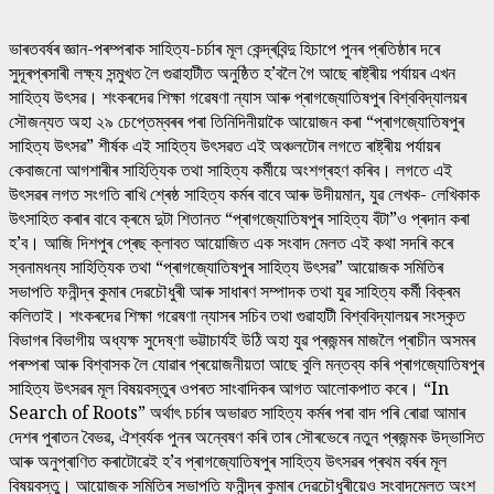
ভাৰতবৰ্ষৰ জ্ঞান-পৰম্পৰাক সাহিত্য-চৰ্চাৰ মূল কেন্দ্ৰবিন্দু হিচাপে পুনৰ প্ৰতিষ্ঠাৰ দৰে
সুদূৰপ্ৰসাৰী লক্ষ্য সন্মুখত লৈ গুৱাহাটীত অনুষ্ঠিত হ’বলৈ গৈ আছে ৰাষ্ট্ৰীয় পৰ্যায়ৰ এখন
সাহিত্য উৎসৱ। শংকৰদেৱ শিক্ষা গৱেষণা ন্যাস আৰু প্ৰাগজ্যোতিষপুৰ বিশ্ববিদ্যালয়ৰ
সৌজন্যত অহা ২৯ চেপ্তেম্বৰৰ পৰা তিনিদিনীয়াকৈ আয়োজন কৰা “প্ৰাগজ্যোতিষপুৰ
সাহিত্য উৎসৱ” শীৰ্ষক এই সাহিত্য উৎসৱত এই অঞ্চলটোৰ লগতে ৰাষ্ট্ৰীয় পৰ্যায়ৰ
কেবাজনো আগশাৰীৰ সাহিত্যিক তথা সাহিত্য কৰ্মীয়ে অংশগ্ৰহণ কৰিব। লগতে এই
উৎসৱৰ লগত সংগতি ৰাখি শ্ৰেষ্ঠ সাহিত্য কৰ্মৰ বাবে আৰু উদীয়মান, যুৱ লেখক- লেখিকাক
উৎসাহিত কৰাৰ বাবে ক্ৰমে দুটা শিতানত “প্ৰাগজ্যোতিষপুৰ সাহিত্য বঁটা”ও প্ৰদান কৰা
হ’ব। আজি দিশপুৰ প্ৰেছ ক্লাবত আয়োজিত এক সংবাদ মেলত এই কথা সদৰি কৰে
স্বনামধন্য সাহিত্যিক তথা “প্ৰাগজ্যোতিষপুৰ সাহিত্য উৎসৱ” আয়োজক সমিতিৰ
সভাপতি ফনীন্দ্ৰ কুমাৰ দেৱচৌধুৰী আৰু সাধাৰণ সম্পাদক তথা যুৱ সাহিত্য কৰ্মী বিক্ৰম
কলিতাই। শংকৰদেৱ শিক্ষা গৱেষণা ন্যাসৰ সচিব তথা গুৱাহাটী বিশ্ববিদ্যালয়ৰ সংস্কৃত
বিভাগৰ বিভাগীয় অধ্যক্ষ সুদেষ্ণা ভট্টাচাৰ্যই উঠি অহা যুৱ প্ৰজন্মৰ মাজলৈ প্ৰাচীন অসমৰ
পৰম্পৰা আৰু বিশ্বাসক লৈ যোৱাৰ প্ৰয়োজনীয়তা আছে বুলি মন্তব্য কৰি প্ৰাগজ্যোতিষপুৰ
সাহিত্য উৎসৱৰ মূল বিষয়বস্তুৰ ওপৰত সাংবাদিকৰ আগত আলোকপাত কৰে। “In
Search of Roots” অৰ্থাৎ চৰ্চাৰ অভাৱত সাহিত্য কৰ্মৰ পৰা বাদ পৰি ৰোৱা আমাৰ
দেশৰ পুৰাতন বৈভৱ, ঐশ্বৰ্যক পুনৰ অন্বেষণ কৰি তাৰ সৌৰভেৰে নতুন প্ৰজন্মক উদ্ভাসিত
আৰু অনুপ্ৰাণিত কৰাটোৱেই হ’ব প্ৰাগজ্যোতিষপুৰ সাহিত্য উৎসৱৰ প্ৰথম বৰ্ষৰ মূল
বিষয়বস্তু। আয়োজক সমিতিৰ সভাপতি ফনীন্দ্ৰ কুমাৰ দেৱচৌধুৰীয়েও সংবাদমেলত অংশ