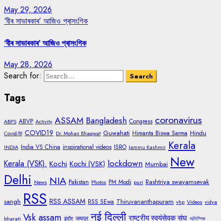
May 29, 2026
‘বীৰ সাভাৰকাৰ’ আজিও প্ৰাসংগিক
‘বীৰ সাভাৰকাৰ’ আজিও প্ৰাসংগিক
May 28, 2026
Search for:
Tags
coronavirus
ASSAM
Bangladesh
ABVP
Congress
ABPS
Activity
COVID19
Guwahati
Himanta Biswa Sarma
Hindu
Covid-19
Dr. Mohan Bhagwat
Kerala
India VS China
inspirational videos
ISRO
INDIA
Jammu Kashmir
New
lockdown
Kerala (VSK).
Kochi
Kochi (VSK)
Mumbai
Delhi
NIA
Rashtriya swayamsevak
Pakistan
PM Modi
News
Photos
puri
RSS
RSS ASSAM
sangh
Thiruvananthapuram
RSS SEwa
vhp
Videos
vidya
नई दिल्ली
Vsk assam
राष्ट्रीय स्वयंसेवक संघ
जयपुर
bharati
इंदौर
অলিম্পিক