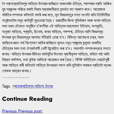
লৈ প্ৰাগজ্যোতিষপুৰ সাহিত্য উৎসৱৰ জৰিয়তে ভাৰতবৰ্ষৰ ঐতিহ্য, পৰম্পৰাৰ প্ৰতি আজিৰ
যুৱ প্ৰজন্মক পৰিচয় কৰাই দিয়াৰ প্ৰয়োজনীয়তা সন্দৰ্ভত মত প্ৰকাশ কৰে। আয়োজক
সমিতিৰ সম্পাদক কলিতাই সদৰি কৰা মতে, মূল বিষয়বস্তুৰ লগত সংগতি ৰাখি তিনিদিনীয়া
অনুষ্ঠানটোৰ সমূহ কাৰ্যসূচী যুগুতোৱা হৈছে। গুৱাহাটীৰ জিলা পুথিভঁৰাল আৰু অসম সাহিত্য
সভা ভৱন চৌহদত অনুষ্ঠিত হ’বলগীয়া এই সাহিত্যৰ মহামেলাত ইতিহাস, সংস্কৃতি,
অনুবাদ সাহিত্য, প্ৰকৃতি, চিনেমা, কাব্য সাহিত্য, পৰম্পৰা, ঐতিহ্য আদি বিষয়সমূহ
উৎসৱৰ মূল বিষয়বস্তুৰ আলমত ফঁহিয়াই চোৱা হ’ব। বিভিন্ন আলোচনা চক্ৰ, সমল
ব্যক্তিৰ জ্ঞান-গৰ্ভ বিশ্লেষণ আদিৰ জৰিয়তে মূলতঃ নতুন প্ৰজন্মৰ সন্মুখত ভাৰতীয়
ঐতিহ্যৰ সবল তথা ঐশ্বৰ্যশালী ভেটি উন্মোচিত কৰা হ’ব। সভাপতি-সম্পাদকদ্বয়ে লগতে
জনায়- সাহিত্য উৎসৱৰ বিভিন্ন কাৰ্যসূচীৰ ভিতৰত সৃজনীমূলক সাহিত্য, কবিতা পাঠ আদি
বিষয়ত কৰ্মশালা, তথা কুইজ আদিৰো আয়োজন কৰা হৈছে। বিশিষ্ট সাহিত্যিক দেৱচৌধুৰী
আৰু সাহিত্য কৰ্মী কলিতাই সাহিত্য উৎসৱখন সফল কৰি তুলিবলৈ সমাজৰ প্ৰতিটো স্তৰৰ
লোকক আহ্বান জনায়।
…………………..
Tags:
প্ৰাগজ্যোতিষপুৰ সাহিত্য উৎসৱ
Continue Reading
Previous
Previous post: