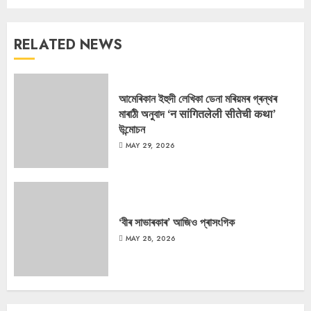
RELATED NEWS
আমেৰিকান ইহুদী লেখিকা ডেনা মৰিয়মৰ গ্ৰন্থৰ
মাৰাঠী অনুবাদ ‘न सांगितलेली सीतेची कथा’
উন্মোচন
MAY 29, 2026
‘বীৰ সাভাৰকাৰ’ আজিও প্ৰাসংগিক
MAY 28, 2026