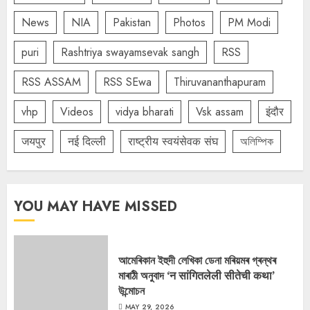
News
NIA
Pakistan
Photos
PM Modi
puri
Rashtriya swayamsevak sangh
RSS
RSS ASSAM
RSS SEwa
Thiruvananthapuram
vhp
Videos
vidya bharati
Vsk assam
इंदौर
जयपुर
नई दिल्ली
राष्ट्रीय स्वयंसेवक संघ
অলিম্পিক
YOU MAY HAVE MISSED
আমেৰিকান ইহুদী লেখিকা ডেনা মৰিয়মৰ গ্ৰন্থৰ
মাৰাঠী অনুবাদ ‘न सांगितलेली सीतेची कथा’
উন্মোচন
MAY 29, 2026