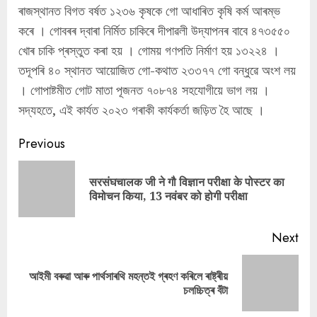
ৰাজস্থানত বিগত বৰ্ষত ১২৩৬ কৃষকে গো আধাৰিত কৃষি কৰ্ম আৰম্ভ
কৰে । গোবৰৰ দ্বাৰা নিৰ্মিত চাকিৰে দীপাৱলী উদ্‌যাপনৰ বাবে ৪৭৩৫৫০
খোৰ চাকি প্ৰস্তুত কৰা হয় । গোময় গণপতি নিৰ্মাণ হয় ১৩২২৪ ।
তদূপৰি ৪০ স্থানত আয়োজিত গো-কথাত ২৩৩৭৭ গো বন্ধুৱে অংশ লয়‌
। গোপাষ্টমীত গোট মাতা পূজনত ৭০৮৭৪ সহযোগীয়ে ভাগ লয় ।
সদ্যহতে, এই কাৰ্যত ২০২৩ গৰাকী কাৰ্যকৰ্তা জড়িত হৈ আছে ।
Continue
Previous
Reading
सरसंघचालक जी ने गौ विज्ञान परीक्षा के पोस्टर का
Pre
विमोचन किया, 13 नवंबर को होगी परीक्षा
pos
Next
আইমী বৰুৱা আৰু পাৰ্থসাৰথি মহন্তই গ্ৰহণ কৰিলে ৰাষ্ট্ৰীয়
Next
চলচ্চিত্ৰ বঁটা
post: