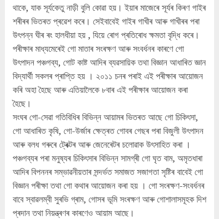
থাকে, যাক সূৰ্যকেতু নাড়ী বুলি কোৱা হয়। ইয়াৰ মাজেৰে সূৰ্যৰ কিৰণ গাইৰ
শৰীৰৰ ভিতৰত প্ৰৱেশ কৰে। সেইবাবেই গাইৰ গাখীৰ আৰু গাখীৰৰ পৰা
উৎপন্ন ঘীৰ ৰং হালধীয়া হয় , যিয়ে ৰোগ প্ৰতিৰোধ ক্ষমতা বৃদ্ধি কৰে।
পৰীক্ষাৰ মাধ্যমেৰেই গো মাতাৰ সংৰক্ষণ আৰু সংবৰ্ধনৰ কাৰণে গো
উৎপাদন পঞ্চগব্য, গোট কাষ্ট আদিৰ ব্যৱসায়িক তথা বিজ্ঞান আধাৰিত জ্ঞান
বিদ্যাৰ্থী সকলৰ প্ৰাপ্তি হয় । ২০১১ চনৰ পৰাই এই পৰীক্ষাৰ আয়োজন
কৰি অহা হৈছে আৰু এতিয়ালৈকে ৮বাৰ এই পৰীক্ষাৰ আয়োজন কৰা
হৈছে।
সংঘৰ গো-সেৱা গতিবিধিৰ বিভিন্ন আয়ামৰ ভিতৰত আছে গো চিকিৎসা,
গো আধাৰিত কৃষি, গো-উৰ্জাৰ ক্ষেত্ৰত গোবৰ গেছৰ পৰা বিজুলী উৎপাদন
আৰু বলধ গৰুৰে ট্ৰেক্টৰ আৰু জেনেৰেটৰ চলোৱাক উৎসাহিত কৰা ।
পঞ্চগব্যৰ পৰা মনুষ্যৰ চিকিৎসাৰ বিভিন্ন সামগ্ৰী গো ঘৃত বাম, অমৃতধাৰা
আদিৰ বিপননৰ সম্ভাৱনীয়তাৰ সন্দৰ্ভত সমাজত সজাগতা সৃষ্টিৰ বাবেই গো
বিজ্ঞান পৰীক্ষা তথা গো কথাৰ আয়োজন কৰা হয় । গো সংৰক্ষণ-সংবৰ্ধনৰ
বাবে স্বাৱলম্বী সুৰভি গ্ৰাম, গোসৰ ভূমি সংৰক্ষণ আৰু গোশালাসমূহক দিশ
প্ৰদান তথা নিয়ন্ত্ৰণৰ কাৰণেও আয়াম আছে।