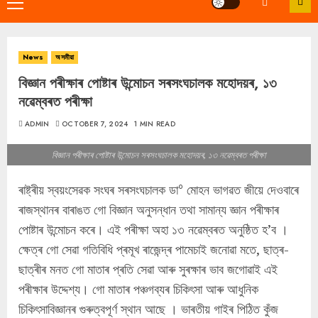
Primary
Menu
News
অসমীয়া
বিজ্ঞান পৰীক্ষাৰ পোষ্টাৰ উন্মোচন সৰসংঘচালক মহোদয়ৰ, ১৩
নৱেম্বৰত পৰীক্ষা
ADMIN
OCTOBER 7, 2024
1 MIN READ
বিজ্ঞান পৰীক্ষাৰ পোষ্টাৰ উন্মোচন সৰসংঘচালক মহোদয়ৰ, ১৩ নৱেম্বৰত পৰীক্ষা
ৰাষ্ট্ৰীয় স্বয়ংসেৱক সংঘৰ সৰসংঘচালক ডা° মোহন ভাগৱত জীয়ে দেওবাৰে
ৰাজস্থানৰ বাৰাঙত গো বিজ্ঞান অনুসন্ধান তথা সামান্য জ্ঞান পৰীক্ষাৰ
পোষ্টাৰ উন্মোচন কৰে।‌ এই পৰীক্ষা অহা ১৩ নৱেম্বৰত অনুষ্ঠিত হ’ব ।
ক্ষেত্ৰ গো সেৱা গতিবিধি প্ৰমূখ ৰাজেন্দ্ৰ পামেচাই জনোৱা মতে, ছাত্ৰ-
ছাত্ৰীৰ মনত গো মাতাৰ প্ৰতি সেৱা আৰু সুৰক্ষাৰ ভাব জগোৱাই এই
পৰীক্ষাৰ উদ্দেশ্য। গো মাতাৰ পঞ্চগব্যৰ চিকিৎসা আৰু আধুনিক
চিকিৎসাবিজ্ঞানৰ গুৰুত্বপূৰ্ণ স্থান আছে ।‌ ভাৰতীয় গাইৰ পিঠিত কুঁজ