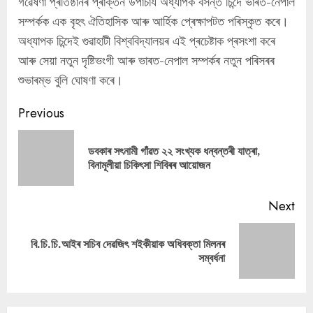
গৱেষণা প্ৰতিষ্ঠানৰ প্ৰাক্তন উপাচাৰ্য অধ্যাপক বসন্ত চিন্দে ভাৰত-নেপাল
সম্পর্কক এক বৃহৎ ঐতিহাসিক আৰু আৰ্হিক প্ৰেক্ষাপটত পৰিস্কৃত কৰে।
অধ্যাপক চিন্দেই গুৱাহাটী বিশ্ববিদ্যালয়ৰ এই প্ৰচেষ্টাক প্ৰসংশা কৰে
আৰু সেয়া নতুন দৃষ্টিভংগী আৰু ভাৰত-নেপাল সম্পর্কৰ নতুন পৰিসৰৰ
শুভাৰম্ভ বুলি ঘোষণা কৰে।
Continue
Previous
Reading
ডবকাৰ সৎনামী গাঁৱত ২২ সংখ্যক ধন্বন্তৰী যাত্ৰা,
Pre
বিনামূলীয়া চিকিৎসা শিবিৰৰ আয়োজন
pos
Next
বি.চি.চি.আইৰ সচিব দেৱজিৎ শইকীয়াক অধিবক্তা মিলনৰ
Next
সম্বর্ধনা
post: