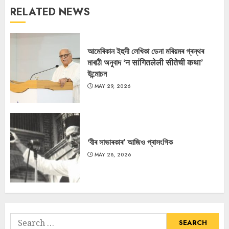
RELATED NEWS
আমেৰিকান ইহুদী লেখিকা ডেনা মৰিয়মৰ গ্ৰন্থৰ
মাৰাঠী অনুবাদ ‘न सांगितलेली सीतेची कथा’
উন্মোচন
MAY 29, 2026
‘বীৰ সাভাৰকাৰ’ আজিও প্ৰাসংগিক
MAY 28, 2026
Search