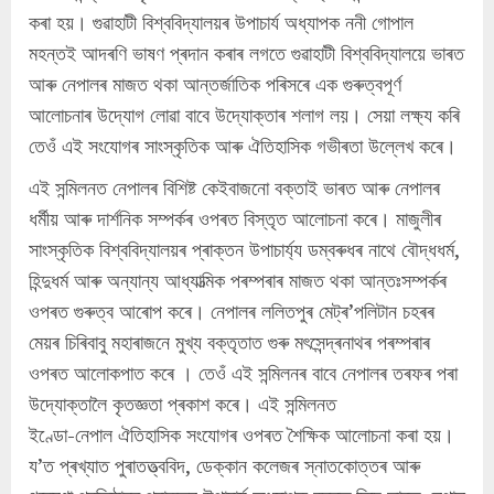
কৰা হয়। গুৱাহাটী বিশ্ববিদ্যালয়ৰ উপাচাৰ্য অধ্যাপক ননী গোপাল
মহন্তই আদৰণি ভাষণ প্ৰদান কৰাৰ লগতে গুৱাহাটী বিশ্ববিদ্যালয়ে ভাৰত
আৰু নেপালৰ মাজত থকা আন্তৰ্জাতিক পৰিসৰে এক গুৰুত্বপূৰ্ণ
আলোচনাৰ উদ্যোগ লোৱা বাবে উদ্যোক্তাৰ শলাগ লয়। সেয়া লক্ষ্য কৰি
তেওঁ এই সংযোগৰ সাংস্কৃতিক আৰু ঐতিহাসিক গভীৰতা উল্লেখ কৰে।
এই সন্মিলনত নেপালৰ বিশিষ্ট কেইবাজনো বক্তাই ভাৰত আৰু নেপালৰ
ধৰ্মীয় আৰু দাৰ্শনিক সম্পৰ্কৰ ওপৰত বিস্তৃত আলোচনা কৰে। মাজুলীৰ
সাংস্কৃতিক বিশ্ববিদ্যালয়ৰ প্ৰাক্তন উপাচাৰ্য্য ডম্বৰুধৰ নাথে বৌদ্ধধর্ম,
হিন্দুধর্ম আৰু অন্যান্য আধ্যাত্মিক পৰম্পৰাৰ মাজত থকা আন্তঃসম্পৰ্কৰ
ওপৰত গুৰুত্ব আৰোপ কৰে। নেপালৰ ললিতপুৰ মেট্ৰ’পলিটান চহৰৰ
মেয়ৰ চিৰিবাবু মহাৰাজনে মুখ্য বক্তৃতাত গুৰু মৎসেন্দ্ৰনাথৰ পৰম্পৰাৰ
ওপৰত আলোকপাত কৰে । তেওঁ এই সন্মিলনৰ বাবে নেপালৰ তৰফৰ পৰা
উদ্যোক্তালৈ কৃতজ্ঞতা প্ৰকাশ কৰে। এই সন্মিলনত
ইণ্ডো-নেপাল ঐতিহাসিক সংযোগৰ ওপৰত শৈক্ষিক আলোচনা কৰা হয়।
য’ত প্ৰখ্যাত পুৰাতত্ত্ববিদ, ডেক্কান কলেজৰ স্নাতকোত্তৰ আৰু