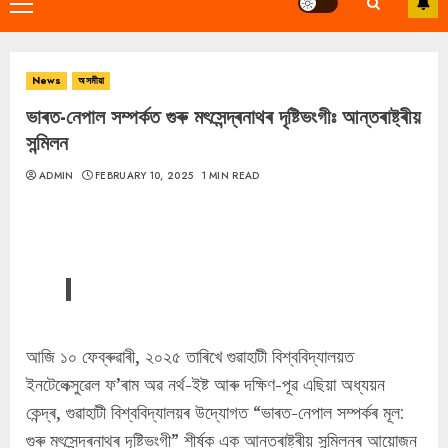
Primary
Menu
News
অসমীয়া
ভাৰত-নেপাল সম্পর্কত গুৰু মৎসেন্দ্ৰনাথৰ দৃষ্টিভংগীঃ আন্তৰাষ্ট্ৰীয়
সন্মিলন
ADMIN
FEBRUARY 10, 2025
1 MIN READ
আজি ১০ ফেব্ৰুৱাৰী, ২০২৫ তাৰিখে গুৱাহাটী বিশ্ববিদ্যালয়ত
ইনটেলেক্সুৱেল ফ’ৰাম অৱ নৰ্থ-ইষ্ট আৰু দক্ষিণ-পূৱ এছিয়া অধ্যয়ন
কেন্দ্ৰ, গুৱাহাটী বিশ্ববিদ্যালয়ৰ উদ্যোগত “ভাৰত-নেপাল সম্পর্কৰ মূল:
গুৰু মৎসেন্দ্ৰনাথৰ দৃষ্টিভংগী” শীৰ্ষক এক আন্তৰাষ্ট্ৰীয় সন্মিলনৰ আয়োজন