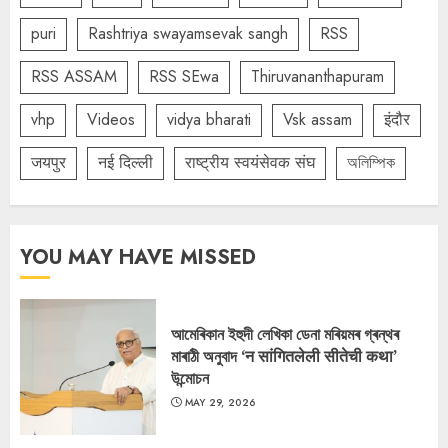
puri
Rashtriya swayamsevak sangh
RSS
RSS ASSAM
RSS SEwa
Thiruvananthapuram
vhp
Videos
vidya bharati
Vsk assam
इंदौर
जयपुर
नई दिल्ली
राष्ट्रीय स्वयंसेवक संघ
অলিম্পিক
YOU MAY HAVE MISSED
আমেৰিকান ইহুদী লেখিকা ডেনা মৰিয়মৰ গ্ৰন্থৰ
মাৰাঠী অনুবাদ ‘न सांगितलेली सीतेची कथा’
উন্মোচন
MAY 29, 2026