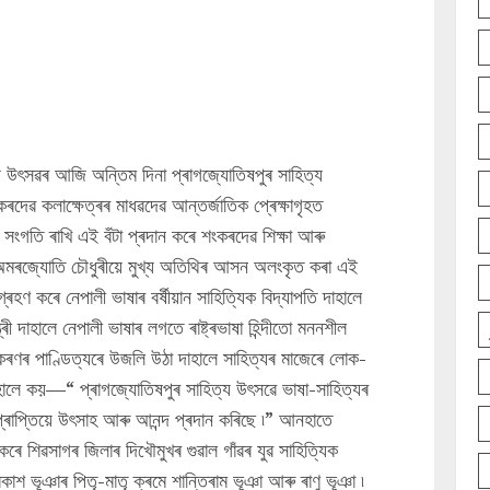
ত্য উৎসৱৰ আজি অন্তিম দিনা প্ৰাগজ্যোতিষপুৰ সাহিত্য
কৰদেৱ কলাক্ষেত্ৰৰ মাধৱদেৱ আন্তৰ্জাতিক প্ৰেক্ষাগৃহত
সংগতি ৰাখি এই বঁটা প্ৰদান কৰে শংকৰদেৱ শিক্ষা আৰু
 ড° অমৰজ্যোতি চৌধুৰীয়ে মুখ্য অতিথিৰ আসন অলংকৃত কৰা এই
্ৰহণ কৰে নেপালী ভাষাৰ বৰ্ষীয়ান সাহিত্যিক বিদ্যাপতি দাহালে
ত্ৰী দাহালে নেপালী ভাষাৰ লগতে ৰাষ্ট্ৰভাষা হিন্দীতো মননশীল
ব্যাকৰণৰ পাণ্ডিত্যৰে উজলি উঠা দাহালে সাহিত্যৰ মাজেৰে লোক-
াহালে কয়—“ প্ৰাগজ্যোতিষপুৰ সাহিত্য উৎসৱে ভাষা-সাহিত্যৰ
প্ৰাপ্তিয়ে উৎসাহ আৰু আনন্দ প্ৰদান কৰিছে ৷” আনহাতে
কৰে শিৱসাগৰ জিলাৰ দিখৌমুখৰ গুৱাল গাঁৱৰ যুৱ সাহিত্যিক
কাশ ভূঞাৰ পিতৃ-মাতৃ ক্ৰমে শান্তিৰাম ভূঞা আৰু ৰাণু ভূঞা ৷