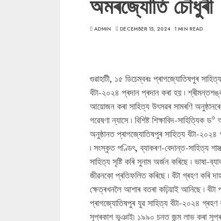
অমৰজ্যোতি চৌধুৰী
ADMIN
DECEMBER 15, 2024
1 MIN READ
গুৱাহাটী, ১৫ ডিচেম্বৰঃ প্ৰাগজ্যোতিষপুৰ সাহি
বঁটা-২০২৪ প্ৰদান প্ৰদান কৰা হয় ৷ শ্ৰীমন্তশঙ্
আয়োজন কৰা সাহিত্য উৎসৱৰ সামৰণি অনুষ্ঠানৰে 
গৱেষণা ন্যাসে ৷ বিশিষ্ট শিক্ষাবিদ-সাহিত্যিক
অনুষ্ঠানত প্ৰাগজ্যোতিষপুৰ সাহিত্য বঁটা-২০২৪ গ
৷ সংস্কৃত পণ্ডিৎ, ব্যাকৰণ-বেদান্ত-সাহিত্য শাস্
সাহিত্য সৃষ্টি কৰি সুনাম অৰ্জন কৰিছে ৷ ভাষা-
জীৱনকো প্ৰতিফলিত কৰিছে ৷ বঁটা গ্ৰহণ কৰি দ
ক্ষেত্ৰখনলৈ আশাৰ বতৰা কঢ়িয়াই আনিছে ৷ বঁটা 
প্ৰাগজ্যোতিষপুৰ যুৱ সাহিত্য বঁটা-২০২৪ গ্ৰহণ 
সুপ্ৰকাশ ভূঞাই৷ ১৯৯০ চনত জন্ম লাভ কৰা সুপ্ৰ