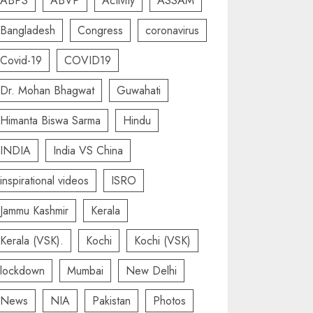
ABPS
ABVP
Activity
ASSAM
Bangladesh
Congress
coronavirus
Covid-19
COVID19
Dr. Mohan Bhagwat
Guwahati
Himanta Biswa Sarma
Hindu
INDIA
India VS China
inspirational videos
ISRO
Jammu Kashmir
Kerala
Kerala (VSK).
Kochi
Kochi (VSK)
lockdown
Mumbai
New Delhi
News
NIA
Pakistan
Photos