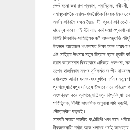
তেওঁ ৰচনা কৰা গল্প প্ৰকাশ, প্ৰান্তিক, গৰী
সমান্তৰালকৈ সমাজ-ৰাজনৈতিক বিষয়ক লৈও তেওঁ
অৰ্জন কৰিবলৈ সক্ষম হৈছে ৷বঁটা গ্ৰহণ কৰি তেও
দায়ৱদ্ধ কৰে ৷ এই বঁটা লাভ কৰি ময়ো প্ৰেৰণা ল
বিশিষ্ট শিক্ষাবিদ-সাহিত্যিক ড° অমৰজ্যোতি চ
উৎসৱৰ আয়োজন শংকৰদেৱ শিক্ষা আৰু গৱেষণা ন
এই সাহিত্য উৎসৱে নতুন চিন্তাৰ দুৱাৰ মুকলি ক
ইয়াৰ আলোচনাৰ বিষয়বোৰে ঐতিহ্য-পৰম্পৰা, সমা
ভূপেন হাজৰিকাৰ সমগ্ৰ সৃষ্টিকৰ্মত জাতীয় দায়ৱদ্ধ
দৰাচলতে আমাৰ সমাজ-সংস্কৃতিৰ দৰ্শন ৷ নতুন প্
প্ৰাগজ্যোতিষপুৰ সাহিত্য উৎসৱে এনে পৰিৱেশ গঢ়ি
অংশগ্ৰহণ কৰে প্ৰাগজ্যোতিষপুৰ বিশ্ববিদ্যালয়ৰ উপ
সাহিত্যিক, বিশিষ্ট সাংবাদিক অনুৰাধা শৰ্মা পূজ
সৌম্যদ্বীপ দত্তই ৷
সামৰণি সভাত শাস্ত্ৰীয় কণ্ঠশিল্পী শৰৎ ৰাগে প
হীৰকজ্যোতি শৰ্মাই আৰু শলাগৰ শৰাই আগবঢ়ায় প