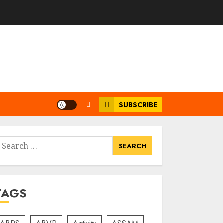
SUBSCRIBE
earch
or:
TAGS