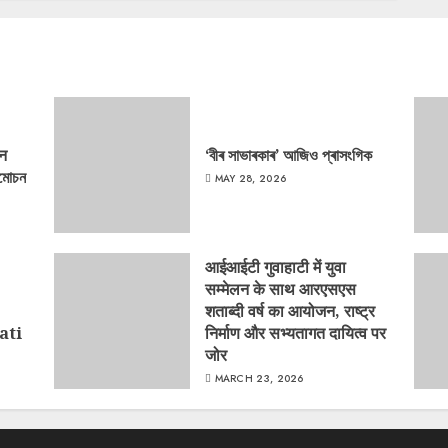
‘न
‘বীৰ সাভাৰকাৰ’ আজিও প্ৰাসংগিক
্মোচন
MAY 28, 2026
आईआईटी गुवाहाटी में युवा
सम्मेलन के साथ आरएसएस
शताब्दी वर्ष का आयोजन, राष्ट्र
ati
निर्माण और सभ्यतागत दायित्व पर
जोर
MARCH 23, 2026