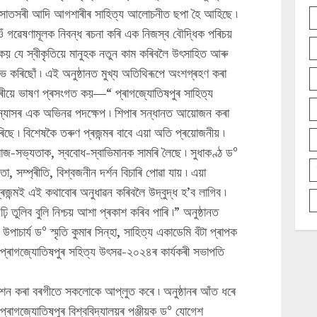
য়সী, সাতসৰী আদি আগশাৰীৰ সাহিত্য আলোচনীত ছপা হৈ আহিছে ৷
 গৱেষণামূলক নিবন্ধ ৰচনা কৰি এক নিজস্ব বৌদ্ধিক পৰিচয়
ঁ কয় যে স্বীকৃতিয়ে মানুহক নতুন কাম কৰিবলৈ উৎসাহিত আৰু
াভ কৰিছোঁ ৷ এই অনুষ্ঠানত মুখ্য অতিথিৰূপে অংশগ্ৰহণ কৰা
ৌধুৰীয়ে ভাষণ প্ৰসংগত কয়—“ প্ৰাগজ্যোতিষপুৰ সাহিত্য
্যাসৰ এক অভিনৱ পদক্ষেপ ৷ শিপাৰ সন্ধানত আয়োজন কৰা
ৰিছে ৷ বিশেষকৈ তৰুণ প্ৰজন্মৰ বাবে এয়া অতি প্ৰয়োজনীয় ৷
জ-সভ্যতাক, স্ববোধ-স্বাভিমানক সামৰি লৈছে ৷ সুধাকণ্ঠ ড°
তা, সম্প্ৰীতি, বিশ্বজনীন দৰ্শন বিচাৰি পোৱা যায় ৷ এয়া
ৰজন্মই এই কথাবোৰ অনুধাৱন কৰিবলৈ উদ্বুদ্ধ হ’ব লাগিব ৷
 তুলিব বুলি নিশ্চয় আশা প্ৰকাশ কৰিব পাৰি ৷” অনুষ্ঠানত
াচাৰ্য ড° স্মৃতি কুমাৰ সিন্‌হা, সাহিত্য একাডেমি বঁটা প্ৰাপক
াৰী, প্ৰাগজ্যোতিষপুৰ সহিত্য উৎসৱ-২০২৪ৰ কাৰ্যকৰী সভাপতি
ৰিৱেশন কৰা বৰগীতে সকলোকে আপ্লুত কৰে ৷ অনুষ্ঠানৰ আঁত ধৰে
্ৰাগজ্যোতিষপুৰ বিশ্ববিদ্যালয়ৰ পঞ্জীয়ক ড° যোগেশ