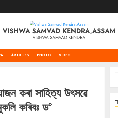
VISHWA SAMVAD KENDRA,ASSAM
VISHWA SAMVAD KENDRA
VA
ARTICLES
PHOTO
VIDEO
S
f
োজন কৰা সাহিত্য উৎসৱে
 মুকলি কৰিবঃ ড°