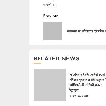
কাকতিয়ে ৷
Continue
Previous
Reading
ভাষাজ্ঞান সাংবাদিকতাৰ প্ৰাথমিক চৰ
RELATED NEWS
আমেৰিকান ইহুদী লেখিকা ডেনা
মৰিয়মৰ গ্ৰন্থৰ মাৰাঠী অনুবাদ 
सांगितलेली सीतेची कथा’
উন্মোচন
MAY 29, 2026