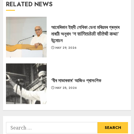
RELATED NEWS
আমেৰিকান ইহুদী লেখিকা ডেনা মৰিয়মৰ গ্ৰন্থৰ
মাৰাঠী অনুবাদ ‘न सांगितलेली सीतेची कथा’
উন্মোচন
MAY 29, 2026
‘বীৰ সাভাৰকাৰ’ আজিও প্ৰাসংগিক
MAY 28, 2026
Search
for: