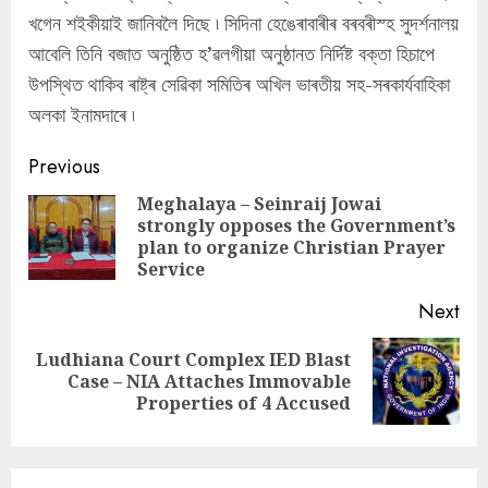
খগেন শইকীয়াই জানিবলৈ দিছে ৷ সিদিনা হেঙেৰাবাৰীৰ বৰবৰীস্হ সুদৰ্শনালয়
আবেলি তিনি বজাত অনুষ্ঠিত হ’ৱলগীয়া অনুষ্ঠানত নির্দিষ্ট বক্তা হিচাপে
উপস্থিত থাকিব ৰাষ্ট্ৰ সেৱিকা সমিতিৰ অখিল ভাৰতীয় সহ-সৰকাৰ্যবাহিকা
অলকা ইনামদাৰে ৷
Continue
Previous
Reading
Meghalaya – Seinraij Jowai
strongly opposes the Government’s
Pre
plan to organize Christian Prayer
pos
Service
Next
Ludhiana Court Complex IED Blast
Next
Case – NIA Attaches Immovable
post:
Properties of 4 Accused