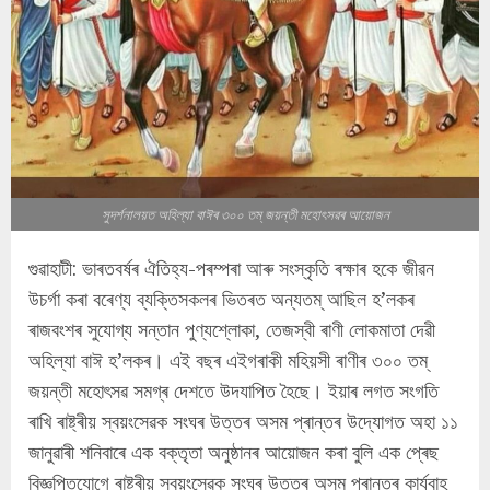
সুদৰ্শনালয়ত অহিল্যা বাঈৰ ৩০০ তম্ জয়ন্তী মহোৎসৱৰ আয়োজন
গুৱাহাটী: ভাৰতবৰ্ষৰ ঐতিহ্য-পৰম্পৰা আৰু সংস্কৃতি ৰক্ষাৰ হকে জীৱন
উচৰ্গা কৰা বৰেণ্য ব্যক্তিসকলৰ ভিতৰত অন্যতম্ আছিল হ’লকৰ
ৰাজবংশৰ সুযোগ্য সন্তান পুণ্যশ্লোকা, তেজস্বী ৰাণী লোকমাতা দেৱী
অহিল্যা বাঈ হ’লকৰ। এই বছৰ এইগৰাকী মহিয়সী ৰাণীৰ ৩০০ তম্
জয়ন্তী মহোৎসৱ সমগ্ৰ দেশতে উদযাপিত হৈছে। ইয়াৰ লগত সংগতি
ৰাখি ৰাষ্ট্ৰীয় স্বয়ংসেৱক সংঘৰ উত্তৰ অসম প্ৰান্তৰ উদ্যোগত অহা ১১
জানুৱাৰী শনিবাৰে এক বক্তৃতা অনুষ্ঠানৰ আয়োজন কৰা বুলি এক প্ৰেছ
বিজ্ঞপ্তিযোগে ৰাষ্ট্ৰীয় স্বয়ংসেৱক সংঘৰ উত্তৰ অসম প্ৰান্তৰ কাৰ্যবাহ