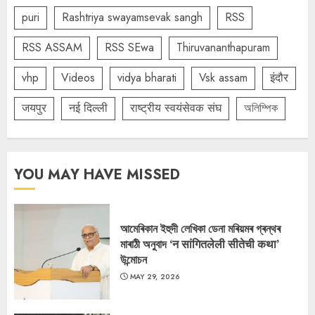
puri
Rashtriya swayamsevak sangh
RSS
RSS ASSAM
RSS SEwa
Thiruvananthapuram
vhp
Videos
vidya bharati
Vsk assam
इंदौर
जयपुर
नई दिल्ली
राष्ट्रीय स्वयंसेवक संघ
অলিম্পিক
YOU MAY HAVE MISSED
আমেৰিকান ইহুদী লেখিকা ডেনা মৰিয়মৰ গ্ৰন্থৰ
মাৰাঠী অনুবাদ ‘न सांगितलेली सीतेची कथा’
উন্মোচন
MAY 29, 2026