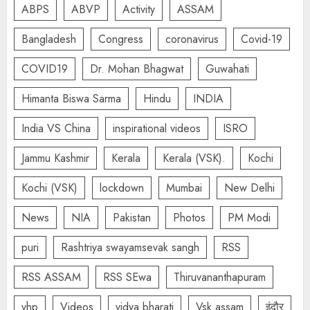
ABPS
ABVP
Activity
ASSAM
Bangladesh
Congress
coronavirus
Covid-19
COVID19
Dr. Mohan Bhagwat
Guwahati
Himanta Biswa Sarma
Hindu
INDIA
India VS China
inspirational videos
ISRO
Jammu Kashmir
Kerala
Kerala (VSK).
Kochi
Kochi (VSK)
lockdown
Mumbai
New Delhi
News
NIA
Pakistan
Photos
PM Modi
puri
Rashtriya swayamsevak sangh
RSS
RSS ASSAM
RSS SEwa
Thiruvananthapuram
vhp
Videos
vidya bharati
Vsk assam
इंदौर