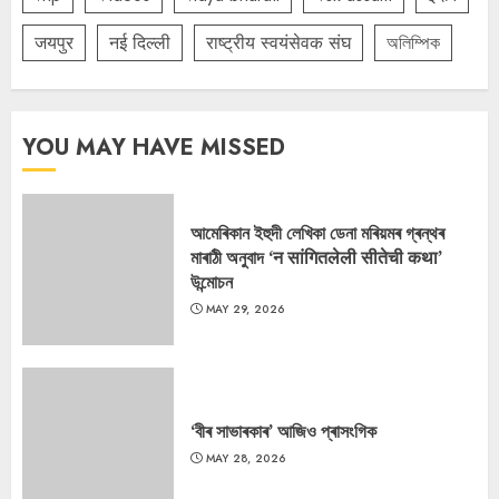
जयपुर
नई दिल्ली
राष्ट्रीय स्वयंसेवक संघ
অলিম্পিক
YOU MAY HAVE MISSED
আমেৰিকান ইহুদী লেখিকা ডেনা মৰিয়মৰ গ্ৰন্থৰ
মাৰাঠী অনুবাদ ‘न सांगितलेली सीतेची कथा’
উন্মোচন
MAY 29, 2026
‘বীৰ সাভাৰকাৰ’ আজিও প্ৰাসংগিক
MAY 28, 2026