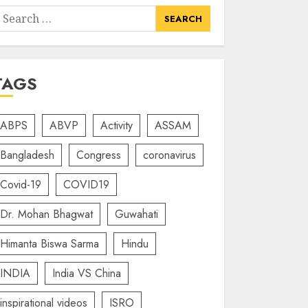
earch
or:
TAGS
ABPS
ABVP
Activity
ASSAM
Bangladesh
Congress
coronavirus
Covid-19
COVID19
Dr. Mohan Bhagwat
Guwahati
Himanta Biswa Sarma
Hindu
INDIA
India VS China
inspirational videos
ISRO