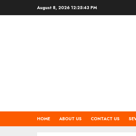
Skip
August 8, 2026
12:25:43 PM
to
content
HOME
ABOUT US
CONTACT US
SE