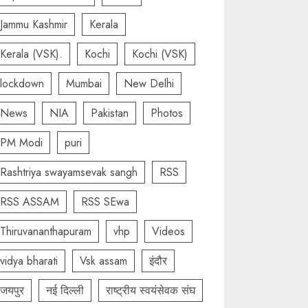
Jammu Kashmir
Kerala
Kerala (VSK).
Kochi
Kochi (VSK)
lockdown
Mumbai
New Delhi
News
NIA
Pakistan
Photos
PM Modi
puri
Rashtriya swayamsevak sangh
RSS
RSS ASSAM
RSS SEwa
Thiruvananthapuram
vhp
Videos
vidya bharati
Vsk assam
इंदौर
जयपुर
नई दिल्ली
राष्ट्रीय स्वयंसेवक संघ