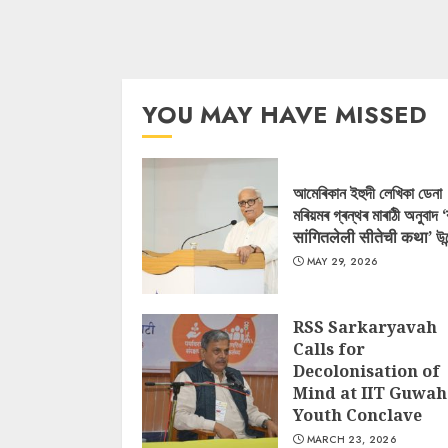
YOU MAY HAVE MISSED
আমেৰিকান ইহুদী লেখিকা ডেনা
মৰিয়মৰ গ্ৰন্থৰ মাৰাঠী অনুবাদ 
सांगितलेली सीतेची कथा’ উন
MAY 29, 2026
RSS Sarkaryavah
Calls for
Decolonisation of
Mind at IIT Guwah
Youth Conclave
MARCH 23, 2026