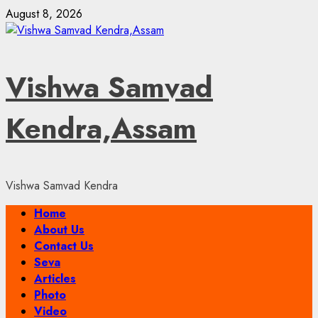
Skip
August 8, 2026
to
content
Vishwa Samvad
Kendra,Assam
Vishwa Samvad Kendra
Primary
Home
Menu
About Us
Contact Us
Seva
Articles
Photo
Video