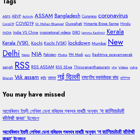
Tags
coronavirus
ASSAM
Bangladesh
ABVP
Congress
ABPS
Activity
COVID19
Guwahati
Himanta Biswa Sarma
Hindu
Covid-19
Dr. Mohan Bhagwat
Kerala
India VS China
inspirational videos
ISRO
INDIA
Jammu Kashmir
New
lockdown
Kerala (VSK).
Kochi
Kochi (VSK)
Mumbai
Delhi
NIA
Rashtriya swayamsevak
Pakistan
PM Modi
News
Photos
puri
RSS
RSS ASSAM
sangh
Thiruvananthapuram
RSS SEwa
vhp
Videos
vidya
नई दिल्ली
Vsk assam
राष्ट्रीय स्वयंसेवक संघ
जयपुर
bharati
इंदौर
অলিম্পিক
You may have missed
আমেৰিকান ইহুদী লেখিকা ডেনা মৰিয়মৰ গ্ৰন্থৰ মাৰাঠী অনুবাদ ‘न सांगितलेली
सीतेची कथा’ উন্মোচন
আমেৰিকান ইহুদী লেখিকা ডেনা মৰিয়মৰ গ্ৰন্থৰ মাৰাঠী অনুবাদ ‘न सांगितलेली सीतेची
कथा’ উন্মোচন