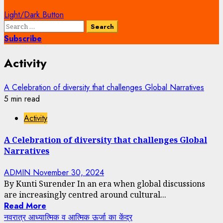
Light/Dark Button
Search
for:
Subscribe
Activity
A Celebration of diversity that challenges Global Narratives
5 min read
Activity
A Celebration of diversity that challenges Global
Narratives
ADMIN
November 30, 2024
By Kunti Surender In an era when global discussions
are increasingly centred around cultural...
Read More
नवरात्र आध्यात्मिक व आत्मिक ऊर्जा का केंद्र