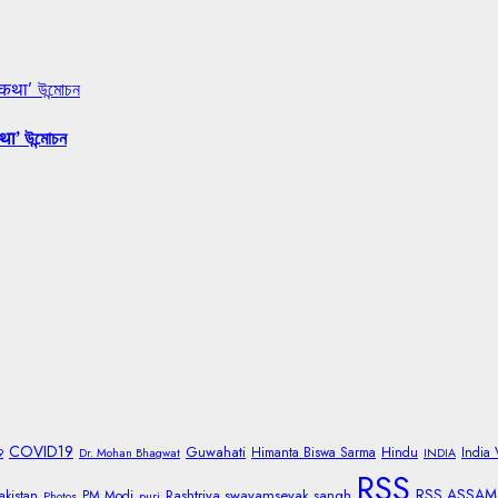
 कथा’ উন্মোচন
था’ উন্মোচন
COVID19
Guwahati
Himanta Biswa Sarma
Hindu
India
9
Dr. Mohan Bhagwat
INDIA
RSS
RSS ASSAM
Rashtriya swayamsevak sangh
akistan
PM Modi
Photos
puri