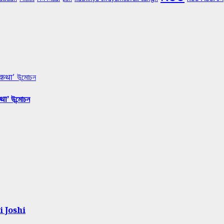
 कथा’ উন্মোচন
था’ উন্মোচন
i Joshi