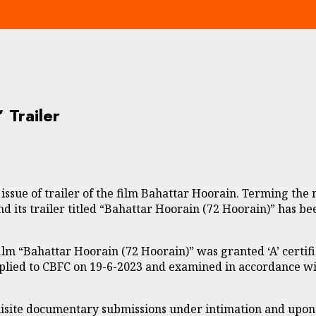
 Trailer
issue of trailer of the film Bahattar Hoorain. Terming the 
and its trailer titled “Bahattar Hoorain (72 Hoorain)” has b
e film “Bahattar Hoorain (72 Hoorain)” was granted ‘A’ certi
pplied to CBFC on 19-6-2023 and examined in accordance wit
uisite documentary submissions under intimation and upon r