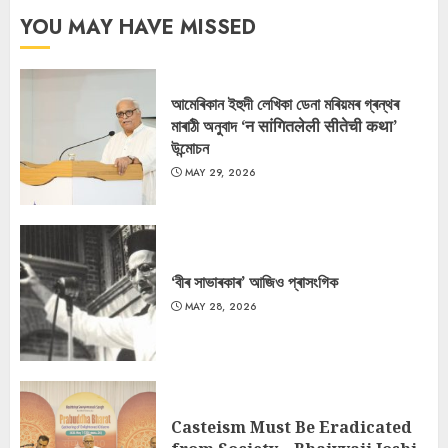
YOU MAY HAVE MISSED
আমেৰিকান ইহুদী লেখিকা ডেনা মৰিয়মৰ গ্ৰন্থৰ
মাৰাঠী অনুবাদ ‘न सांगितलेली सीतेची कथा’
উন্মোচন
MAY 29, 2026
‘বীৰ সাভাৰকাৰ’ আজিও প্ৰাসংগিক
MAY 28, 2026
Casteism Must Be Eradicated