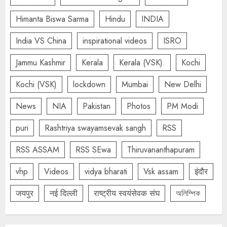
Himanta Biswa Sarma
Hindu
INDIA
India VS China
inspirational videos
ISRO
Jammu Kashmir
Kerala
Kerala (VSK).
Kochi
Kochi (VSK)
lockdown
Mumbai
New Delhi
News
NIA
Pakistan
Photos
PM Modi
puri
Rashtriya swayamsevak sangh
RSS
RSS ASSAM
RSS SEwa
Thiruvananthapuram
vhp
Videos
vidya bharati
Vsk assam
इंदौर
जयपुर
नई दिल्ली
राष्ट्रीय स्वयंसेवक संघ
অলিম্পিক