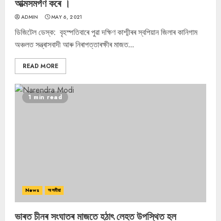
আত্মসমৰ্পণ কৰে ।
ADMIN
MAY 6, 2021
ডিজিটেল ডেস্ক: বৃহস্পতিবাৰে পুৱা দক্ষিণ কাশ্মীৰৰ স্বপিয়ান জিলাৰ কানিগাম
অঞ্চলত সন্ত্ৰাসবাদী আৰু নিৰাপত্তাৰক্ষীৰ মাজত...
READ MORE
1 min read
News
অসমীয়া
ভাৰত চীনৰ সংঘাতৰ মাজতে হঠাৎ লেহত উপস্থিত হল