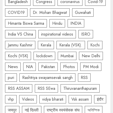
Bangladesh
Congress
coronavirus
Covid-19
COVID19
Dr. Mohan Bhagwat
Guwahati
Himanta Biswa Sarma
Hindu
INDIA
India VS China
inspirational videos
ISRO
Jammu Kashmir
Kerala
Kerala (VSK).
Kochi
Kochi (VSK)
lockdown
Mumbai
New Delhi
News
NIA
Pakistan
Photos
PM Modi
puri
Rashtriya swayamsevak sangh
RSS
RSS ASSAM
RSS SEwa
Thiruvananthapuram
vhp
Videos
vidya bharati
Vsk assam
इंदौर
जयपुर
नई दिल्ली
राष्ट्रीय स्वयंसेवक संघ
অলিম্পিক