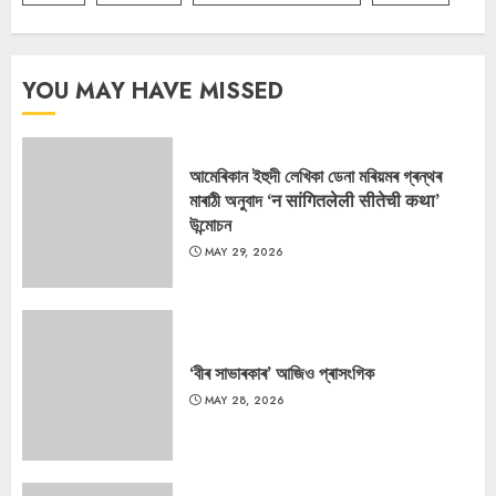
YOU MAY HAVE MISSED
আমেৰিকান ইহুদী লেখিকা ডেনা মৰিয়মৰ গ্ৰন্থৰ
মাৰাঠী অনুবাদ ‘न सांगितलेली सीतेची कथा’
উন্মোচন
MAY 29, 2026
‘বীৰ সাভাৰকাৰ’ আজিও প্ৰাসংগিক
MAY 28, 2026