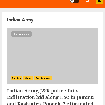
Primary
Menu
Indian Army
1 min read
English
News
Publications
Indian Army, J&K police foils
Infiltration bid along LoC in Jammu
and Kashmir’s Poonch, 2 eliminated