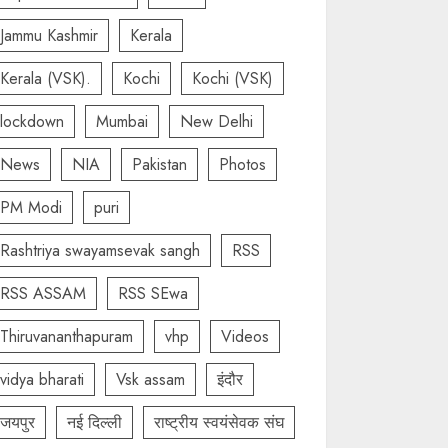
Jammu Kashmir
Kerala
Kerala (VSK).
Kochi
Kochi (VSK)
lockdown
Mumbai
New Delhi
News
NIA
Pakistan
Photos
PM Modi
puri
Rashtriya swayamsevak sangh
RSS
RSS ASSAM
RSS SEwa
Thiruvananthapuram
vhp
Videos
vidya bharati
Vsk assam
इंदौर
जयपुर
नई दिल्ली
राष्ट्रीय स्वयंसेवक संघ