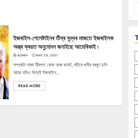
S
f
ইজৰাইল-পেলেষ্টাইনৰ তীব্ৰ যুদ্ধৰ মাজতে ইজৰাইলক
অস্ত্ৰ ক্ৰয়ত অনুমোদন জনাইছে আমেৰিকাই ৷
ADMIN
MAY 20, 2021
সম্প্ৰতি গাজা ষ্ট্ৰিপত বোমা আৰু ৰকেট, মৰ্টাৰে গুলীৰ বৰষুণ চলি
আছে যদিও বিশ্বই ইজৰাইল...
READ MORE