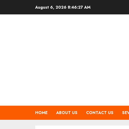
Skip
August 6, 2026
8:46:27 AM
to
content
HOME
ABOUT US
CONTACT US
SE