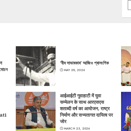
‘न
‘বীৰ সাভাৰকাৰ’ আজিও প্ৰাসংগিক
্মোচন
MAY 28, 2026
आईआईटी गुवाहाटी में युवा
सम्मेलन के साथ आरएसएस
शताब्दी वर्ष का आयोजन, राष्ट्र
ati
निर्माण और सभ्यतागत दायित्व पर
जोर
MARCH 23, 2026