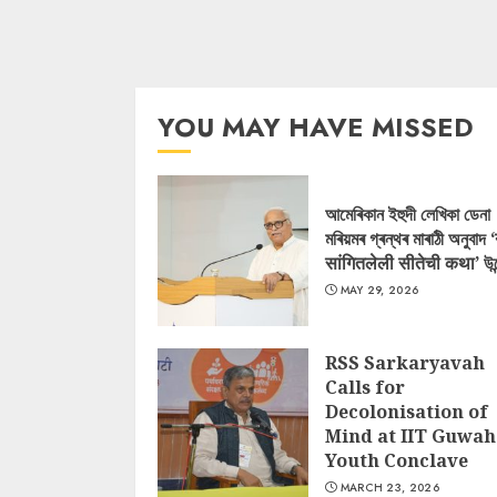
YOU MAY HAVE MISSED
আমেৰিকান ইহুদী লেখিকা ডেনা
মৰিয়মৰ গ্ৰন্থৰ মাৰাঠী অনুবাদ 
सांगितलेली सीतेची कथा’ উন
MAY 29, 2026
RSS Sarkaryavah
Calls for
Decolonisation of
Mind at IIT Guwah
Youth Conclave
MARCH 23, 2026