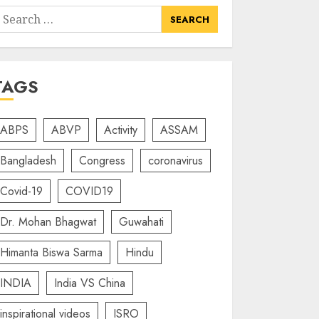
earch
or:
TAGS
ABPS
ABVP
Activity
ASSAM
Bangladesh
Congress
coronavirus
Covid-19
COVID19
Dr. Mohan Bhagwat
Guwahati
Himanta Biswa Sarma
Hindu
INDIA
India VS China
inspirational videos
ISRO