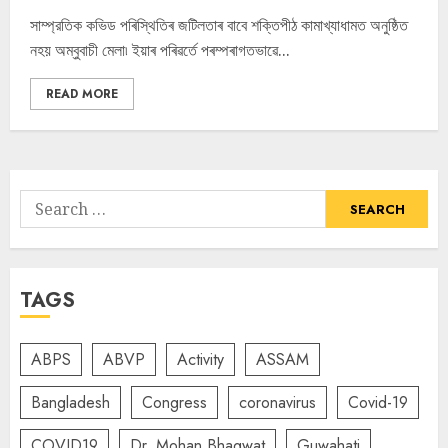
সাম্প্রতিক কভিড পৰিস্থিতিৰ জটিলতাৰ বাবে শক্তিপীঠ কামাখ্যাধামত অনুষ্ঠিত
নহয় অম্বুবাচী মেলা৷ ইয়াৰ পৰিৱৰ্তে পৰম্পৰাগতভাৱে...
READ MORE
Search
for:
TAGS
ABPS
ABVP
Activity
ASSAM
Bangladesh
Congress
coronavirus
Covid-19
COVID19
Dr. Mohan Bhagwat
Guwahati