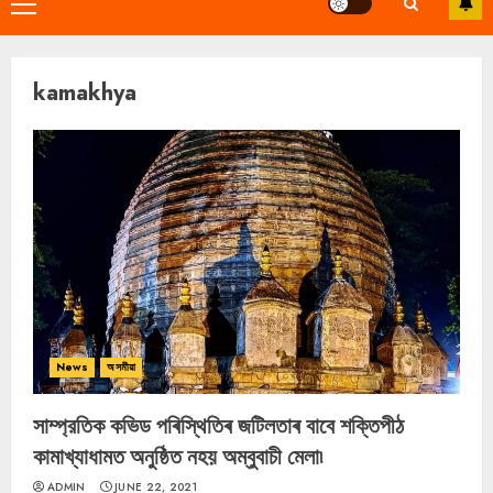
Primary
Menu
kamakhya
News
অসমীয়া
সাম্প্রতিক কভিড পৰিস্থিতিৰ জটিলতাৰ বাবে শক্তিপীঠ
কামাখ্যাধামত অনুষ্ঠিত নহয় অম্বুবাচী মেলা৷
ADMIN
JUNE 22, 2021