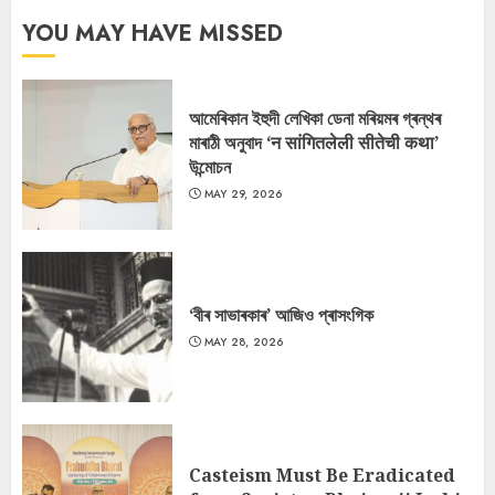
YOU MAY HAVE MISSED
আমেৰিকান ইহুদী লেখিকা ডেনা মৰিয়মৰ গ্ৰন্থৰ
মাৰাঠী অনুবাদ ‘न सांगितलेली सीतेची कथा’
উন্মোচন
MAY 29, 2026
‘বীৰ সাভাৰকাৰ’ আজিও প্ৰাসংগিক
MAY 28, 2026
Casteism Must Be Eradicated