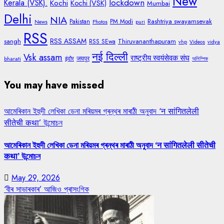
New
lockdown
Kerala (VSK).
Kochi
Kochi (VSK)
Mumbai
Delhi
NIA
Rashtriya swayamsevak
Pakistan
PM Modi
News
Photos
puri
RSS
RSS ASSAM
sangh
Thiruvananthapuram
RSS SEwa
vhp
Videos
vidya
नई दिल्ली
Vsk assam
राष्ट्रीय स्वयंसेवक संघ
जयपुर
bharati
इंदौर
অলিম্পিক
You may have missed
আমেৰিকান ইহুদী লেখিকা ডেনা মৰিয়মৰ গ্ৰন্থৰ মাৰাঠী অনুবাদ ‘न सांगितलेली
सीतेची कथा’ উন্মোচন
আমেৰিকান ইহুদী লেখিকা ডেনা মৰিয়মৰ গ্ৰন্থৰ মাৰাঠী অনুবাদ ‘न सांगितलेली सीतेची
कथा’ উন্মোচন
May 29, 2026
‘বীৰ সাভাৰকাৰ’ আজিও প্ৰাসংগিক