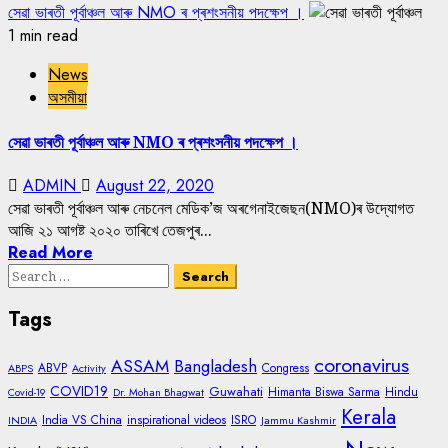
সেৱা ভাৰতী পূৰ্বাঞ্চল আৰু NMO ৰ প্ৰশংসনীয় পদক্ষেপ ।
1 min read
News
অসমীয়া
সেৱা ভাৰতী পূৰ্বাঞ্চল আৰু NMO ৰ প্ৰশংসনীয় পদক্ষেপ ।
ADMIN
August 22, 2020
সেৱা ভাৰতী পূৰ্বাঞ্চল আৰু নেচনেল মেডিক’জ অৰগেনাইজেছন(NMO)ৰ উদ্যোগত
আজি ২১ আগষ্ট ২০২০ তাৰিখে তেজপুৰ...
Read More
Search
for:
Tags
coronavirus
ASSAM
Bangladesh
ABVP
Congress
ABPS
Activity
COVID19
Guwahati
Himanta Biswa Sarma
Hindu
Covid-19
Dr. Mohan Bhagwat
Kerala
India VS China
inspirational videos
ISRO
INDIA
Jammu Kashmir