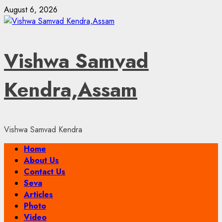
Skip
August 6, 2026
to
content
Vishwa Samvad
Kendra,Assam
Vishwa Samvad Kendra
Primary
Home
Menu
About Us
Contact Us
Seva
Articles
Photo
Video