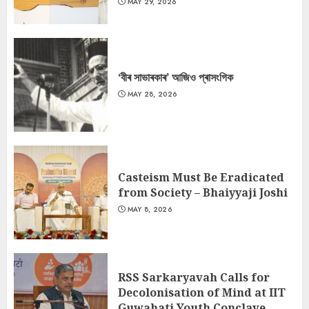
MAY 29, 2026
‘বীৰ সাভাৰকাৰ’ আজিও প্ৰাসংগিক
MAY 28, 2026
Casteism Must Be Eradicated
from Society – Bhaiyyaji Joshi
MAY 8, 2026
RSS Sarkaryavah Calls for
Decolonisation of Mind at IIT
Guwahati Youth Conclave