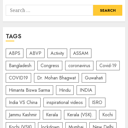
Search
for:
TAGS
ABPS
ABVP
Activity
ASSAM
Bangladesh
Congress
coronavirus
Covid-19
COVID19
Dr. Mohan Bhagwat
Guwahati
Himanta Biswa Sarma
Hindu
INDIA
India VS China
inspirational videos
ISRO
Jammu Kashmir
Kerala
Kerala (VSK).
Kochi
Kochi (VSK)
lockdown
Mumbai
New Delhi