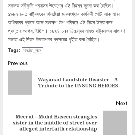
সকলক স্বীকৃতি প্ৰদানৰ উদ্দেশ্যে এই দিৱসৰ সূচনা কৰা হৈছিল।
১৯৮২ চনত ৰাষ্ট্ৰসংঘৰ খিলঞ্জীয়া জনসংখ্যাৰ কাৰ্যকৰী গোট আৰু মানৱ
অধিকাৰৰ প্ৰচাৰ আৰু সংৰক্ষণ উপ পৰিষদে এই দিৱস উদযাপনৰ
প্ৰস্তাৱ আগবঢ়াইছিল। ১৯৯৪ চনৰ ডিচেম্বৰ মাহত ৰাষ্ট্ৰসংঘৰ সাধাৰণ
সভাত এই দিৱস উদযাপনৰ প্ৰস্তাৱ গৃহীত কৰা হৈছিল।
Tags:
খিলঞ্জীয়া_দিৱস
Continue
Previous
Reading
Wayanad Landslide Disaster – A
Pre
Tribute to the UNSUNG HEROES
pos
Next
Meerut – Mohd Haseen strangles
Next
sister in the middle of street over
post:
alleged interfaith relationship