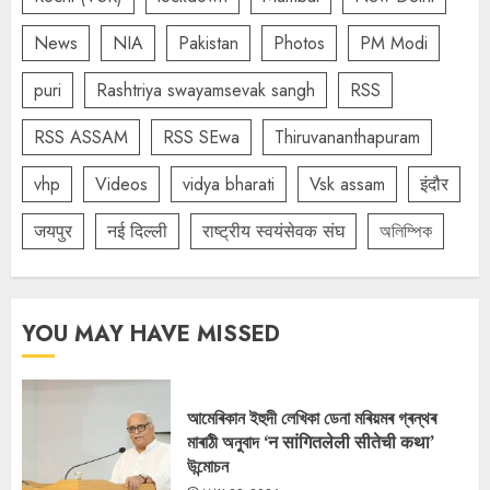
News
NIA
Pakistan
Photos
PM Modi
puri
Rashtriya swayamsevak sangh
RSS
RSS ASSAM
RSS SEwa
Thiruvananthapuram
vhp
Videos
vidya bharati
Vsk assam
इंदौर
जयपुर
नई दिल्ली
राष्ट्रीय स्वयंसेवक संघ
অলিম্পিক
YOU MAY HAVE MISSED
আমেৰিকান ইহুদী লেখিকা ডেনা মৰিয়মৰ গ্ৰন্থৰ
মাৰাঠী অনুবাদ ‘न सांगितलेली सीतेची कथा’
উন্মোচন