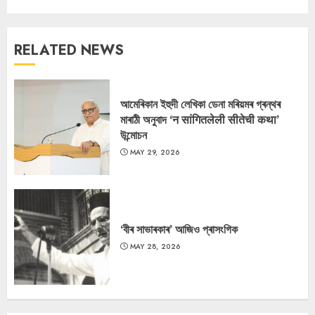
RELATED NEWS
আমেৰিকান ইহুদী লেখিকা ডেনা মৰিয়মৰ গ্ৰন্থৰ
মাৰাঠী অনুবাদ ‘न सांगितलेली सीतेची कथा’
উন্মোচন
MAY 29, 2026
‘বীৰ সাভাৰকাৰ’ আজিও প্ৰাসংগিক
MAY 28, 2026