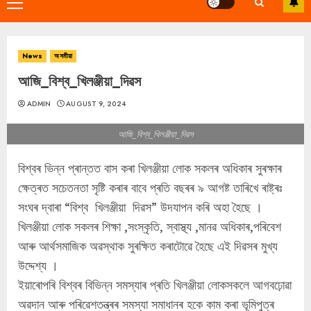
Primary
Menu
News
অসমীয়া
আজি_বিশ্ব_খিলঞ্জীয়া_দিৱস
ADMIN
AUGUST 9, 2024
আজি_বিশ্ব_খিলঞ্জীয়া_দিৱস
বিশ্বৰ ভিন্ন প্ৰান্তত বাস কৰা খিলঞ্জীয়া লোক সকলৰ অধিকাৰ সুৰক্ষাৰ
ক্ষেত্ৰত সচেতনতা সৃষ্টি কৰাৰ বাবে প্ৰতি বছৰৰ ৯ আগষ্ট তাৰিখে ৰাষ্ট্ৰঃ
সংঘৰ দ্বাৰা “বিশ্ব খিলঞ্জীয়া দিৱস” উদযাপন কৰি অহা হৈছে ।
খিলঞ্জীয়া লোক সকলৰ শিক্ষা ,সংস্কৃতি, স্বাস্থ্য ,মানৱ অধিকাৰ,পৰিবেশ
আৰু আৰ্থসমাজিক অৱস্থাক সুৰক্ষিত কৰাটোৱে হৈছে এই দিৱসৰ মুখ্য
উদ্দেশ্য ।
ইয়াৰোপৰি বিশ্বৰ বিভিন্ন সমস্যাৰ প্ৰতি খিলঞ্জীয়া লোকসকলে আগবঢ়োৱা
অৱদান আৰু পৰিৱেশতন্ত্ৰৰ সমস্যা সমাধানৰ হকে কাম কৰা ভূমিপুত্ৰ