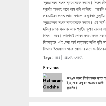
স্বয়ংসেৱক সংঘৰ স্বয়ংসেৱক সকলে। নিজৰ জী
স্বাৰ্থত অহৰহ ভাবে কাম কৰি আহিছে। আনকি 
লকডাউনৰ ফলত খোৱা-লোৱাত অসুবিধাৰ সন্মুখীন হ
স্বয়ংসেৱক সংঘৰ স্বয়ংসেৱক সকলে। এই মৰ্ম
দৰিদ্ৰ লোক সকলক আৰু শ্বহীদ কুশল কোৱৰ অ
বিতৰণ কৰে। গোলাঘাট নগৰৰ স্বয়ংসেবক সকলে সম
দিনসমূহত এই সেৱা কাৰ্য অব্যাহত ৰাখিব বুলি জা
বিভাগৰ উদ্যোগত খাদ্য যোগানৰ এনে জনহিতকৰ ক
Tags:
RSS
SEWA KARYA
Continue
Previous
Reading
অখণ্ড ভাৰত নিৰ্মান কৰাৰ মনত প
ইচ্ছা থকা নাথুৰাম গডছেৰ আজি
জন্মদিন।