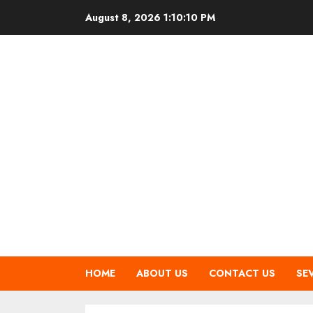
Skip
August 8, 2026
1:10:10 PM
to
content
HOME
ABOUT US
CONTACT US
SE