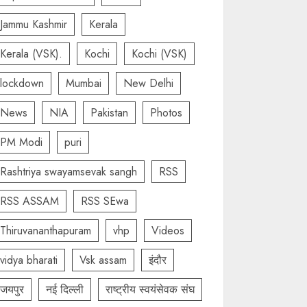
Jammu Kashmir
Kerala
Kerala (VSK).
Kochi
Kochi (VSK)
lockdown
Mumbai
New Delhi
News
NIA
Pakistan
Photos
PM Modi
puri
Rashtriya swayamsevak sangh
RSS
RSS ASSAM
RSS SEwa
Thiruvananthapuram
vhp
Videos
vidya bharati
Vsk assam
इंदौर
जयपुर
नई दिल्ली
राष्ट्रीय स्वयंसेवक संघ