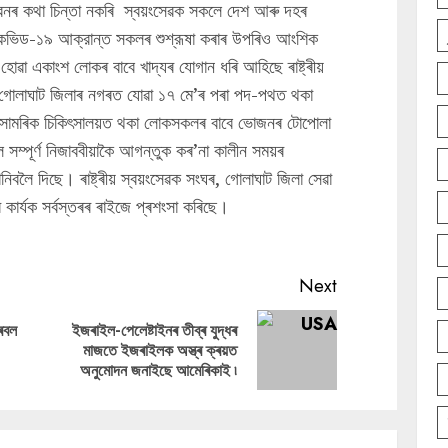
বনৰ কথা চিন্তা নকৰি স্বয়ংসেৱক সকলে দেশ আৰু দহৰ
কভিড-১৯ আক্রান্ত সকলৰ শুশ্রূষা কৰাৰ উপৰিও আংশিক
োৱা একাংশ লোকৰ বাবে খাদ্যৰ যোগান ধৰি আহিছে ৰাষ্ট্ৰীয়
ে গোলাঘাট জিলাৰ নগৰত যোৱা ১৭ মে’ৰ পৰা পদ-পথত থকা
সামৰিক চিকিৎসালয়ত থকা লোকসকলৰ বাবে ভোজনৰ টোপোলা
্পূর্ণ নিজাববীয়াকৈ আগন্তুক কৰ’না কালীন সময়ৰ
নিবলৈ দিছে। ৰাষ্ট্ৰীয় স্বয়ংসেৱক সংঘৰ, গোলাঘাট জিলা সেৱা
াৰ্যক সৰ্বস্তৰৰ ৰাইজে প্ৰশংসা কৰিছে।
Next
্ৰবল
ইজৰাইল-পেলেষ্টাইনৰ তীব্ৰ যুদ্ধৰ
Previous
Next
মাজতে ইজৰাইলক অস্ত্ৰ ক্ৰয়ত
post:
post:
অনুমোদন জনাইছে আমেৰিকাই ৷