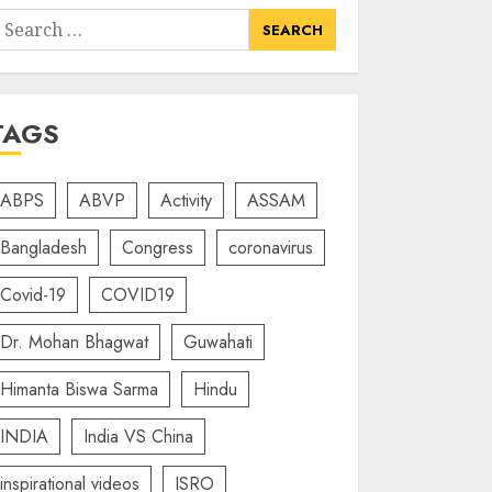
earch
or:
TAGS
ABPS
ABVP
Activity
ASSAM
Bangladesh
Congress
coronavirus
Covid-19
COVID19
Dr. Mohan Bhagwat
Guwahati
Himanta Biswa Sarma
Hindu
INDIA
India VS China
inspirational videos
ISRO