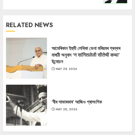
RELATED NEWS
আমেৰিকান ইহুদী লেখিকা ডেনা মৰিয়মৰ গ্ৰন্থৰ
মাৰাঠী অনুবাদ ‘न सांगितलेली सीतेची कथा’
উন্মোচন
MAY 29, 2026
‘বীৰ সাভাৰকাৰ’ আজিও প্ৰাসংগিক
MAY 28, 2026