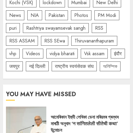
Kochi (VSK)
lockdown
Mumbai
New Delhi
News
NIA
Pakistan
Photos
PM Modi
puri
Rashtriya swayamsevak sangh
RSS
RSS ASSAM
RSS SEwa
Thiruvananthapuram
vhp
Videos
vidya bharati
Vsk assam
इंदौर
जयपुर
नई दिल्ली
राष्ट्रीय स्वयंसेवक संघ
অলিম্পিক
YOU MAY HAVE MISSED
আমেৰিকান ইহুদী লেখিকা ডেনা মৰিয়মৰ গ্ৰন্থৰ
মাৰাঠী অনুবাদ ‘न सांगितलेली सीतेची कथा’
উন্মোচন