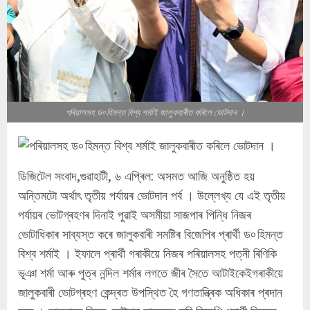
পৰিয়ালসহ ড৹ হিমন্ত বিশ্ব শৰ্মাই জালুকবাৰীত কৰিলে ভোটদান ।
ডিজিটেল সংবাদ,গুৱাহাটী, ৬ এপ্ৰিল: অসমত আজি অনুষ্ঠিত হয়
অন্তিমটো অৰ্থাৎ তৃতীয় পৰ্যায়ৰ ভোটদান পৰ্ব । উল্লেখ্য যে এই তৃতীয়
পৰ্যায়ৰ ভোটগ্ৰহণৰ দিনাই পুৱাই অসমীয়া সাজপাৰ পিন্ধি নিজৰ
ভোটাধিকাৰ সাব্যস্ত কৰে জালুকবাৰী সমষ্টিৰ বিজেপিৰ প্ৰাৰ্থী ড৹ হিমন্ত
বিশ্ব শৰ্মাই । ইফালে প্ৰাৰ্থী গৰাকীয়ে নিজৰ পৰিয়ালসহ পত্নী ৰিণিকি
ভূঞা শৰ্মা আৰু পুত্ৰ নন্দিল শৰ্মাৰ লগতে জীৰ সৈতে আটাইকেইগৰাকীয়ে
জালুকবাৰী ভোটগ্ৰহণ কেন্দ্ৰত উপস্থিত হৈ গণতান্ত্ৰিক অধিকাৰ প্ৰদান