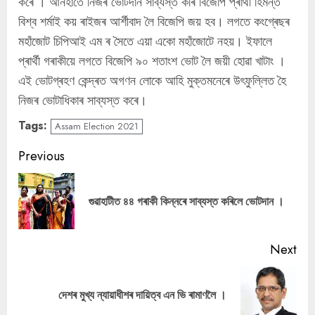
কৰে । আনহাতে নিজৰ ভোটদান সাব্যস্ত কৰি বিজেপি প্ৰাৰ্থী হিমন্ত
বিশ্ব শৰ্মাই কয় ৰাইজৰ আৰ্শীবাদ লৈ বিজেপি জয় হব। লগতে কংগ্ৰেছৰ
মহাঁজোট চিপিআই এম ৰ সৈতে এয়া একো মহাঁজোটে নহয়। ইফালে
প্ৰাৰ্থী গৰাকীয়ে লগতে বিজেপি ৯০ শতাংশ ভোট লৈ জয়ী হোৱা খাটাং ।
এই ভোটগ্ৰহণ কেন্দ্ৰত অগণন লোকে আহি মুক্তমনেৰে উৎফুল্লিত হৈ
নিজৰ ভোটাধিকাৰ সাব্যস্ত কৰে।
Tags:
Assam Election 2021
Continue
Previous
Reading
Pre
গুৱাহাটীত ৪৪ গৰাকী কিন্নৰে সাব্যস্ত কৰিলে ভোটদান ।
pos
Next
Next
দেশৰ মুখ্য ন্যায়াধীশৰ দায়িত্ব এন ভি ৰামাণলৈ ।
post: